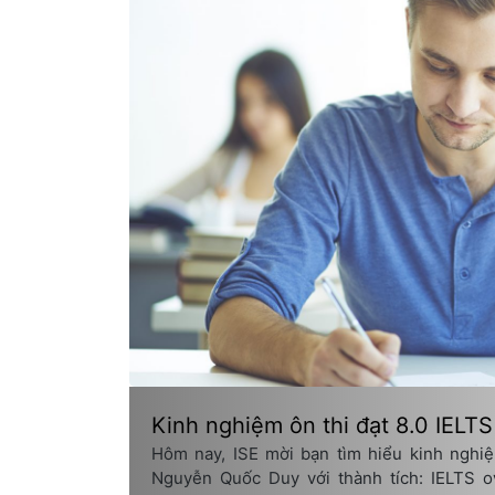
Kinh nghiệm ôn thi đạt 8.0 IELT
Hôm nay, ISE mời bạn tìm hiểu kinh nghiệ
Nguyễn Quốc Duy với thành tích: IELTS over