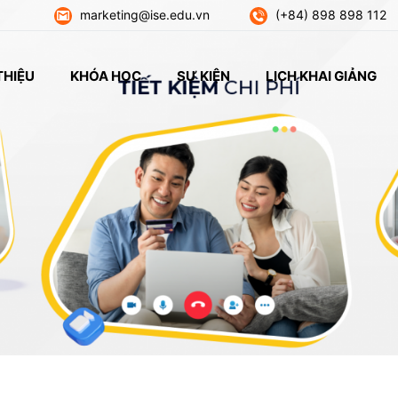
marketing@ise.edu.vn
(+84) 898 898 112
THIỆU
KHÓA HỌC
SỰ KIỆN
LỊCH KHAI GIẢNG