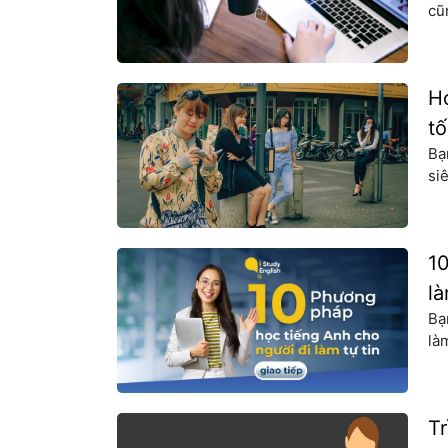
cũ
ph
Họ
An
H
tố
Bạ
si
hi
mớ
má
1
là
Bạ
là
am
nă
bạ
T