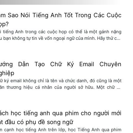
ham gia kỳ thi IELTS lần 2 và đạt được kết quả […]
àm Sao Nói Tiếng Anh Tốt Trong Các Cuộc
ọp?
i tiếng Anh trong các cuộc họp có thể là một gánh nặng
u bạn không tự tin về vốn ngoại ngữ của mình. Hãy thử các
o sau nếu bạn cần tiếng Anh cấp tốc để tổ chức cuộc họp
ong Tiếng Anh. >>>> Xem Thêm: 9 mẹo học Tiếng Anh
ao tiếp cấp […]
ướng Dẫn Tạo Chữ Ký Email Chuyên
ghiệp
ữ ký email không chỉ là tên và chức danh, đó cũng là một
ần thương hiệu cá nhân của người sở hữu. Một chữ ký
ỉnh chu không chỉ tạo nên phong thái chuyên nghiệp mà
n tạo được sự tin tưởng nơi người nhận. Trong bài viết này,
E sẽ đưa ra hướng […]
ách học tiếng anh qua phim cho người mới
ắt đầu có phụ đề song ngữ
n cạnh học tiếng Anh trên lớp, học Tiếng Anh qua phim