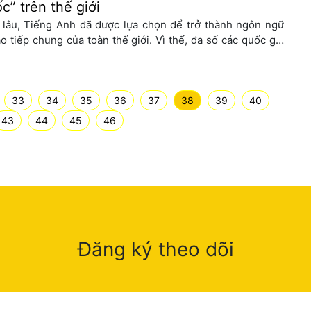
c” trên thế giới
 lâu, Tiếng Anh đã được lựa chọn để trở thành ngôn ngữ
ao tiếp chung của toàn thế giới. Vì thế, đa số các quốc gia
u tập trung đầu tư và phát triển nhiều kỹ năng của Ngoại
ữ này. Tuy nhiên, trình độ Tiếng Anh của người Việt
 lại có vị trí […]
33
34
35
36
37
38
39
40
43
44
45
46
Đăng ký theo dõi
Họ
và