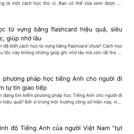
ng là một cách học thú vị. Bạn có thể vừa xem được bộ
im yêu thích vừa cải thiện trình độ Tiếng Anh của mình.
c tiếng Anh sẽ không khó nếu bạn biết cách học Tiếng
h qua phim đúng nhất. […]
ọc từ vựng bằng flashcard hiệu quả, siêu
c, giúp nhớ lâu
n đã biết cách học từ vựng bằng flashcard chưa? Cách học
êu tốc này không những giúp ghi nhớ lâu mà còn rất thú vị,
ệu quả cho những người bận rộn nhất. Bởi lẽ, khối lượng từ
i “khổng lồ” trong Tiếng Anh không thể tiếp thu một cách
y móc hoặc theo phương […]
0 phương pháp học tiếng Anh cho người đi
m tự tin giao tiếp
n đang tìm kiếm phương pháp học Tiếng Anh cho người đi
m hiệu quả? Bởi vì trong môi trường công sở hiện nay, việc
 hiểu ngôn ngữ này sẽ mở ra rất nhiều cơ hội tốt, khả
ng thăng tiến cao. Tuy nhiên, thời gian quá bận rộn khiến
n không thể tham […]
rình độ Tiếng Anh của người Việt Nam “tụt