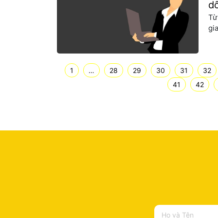
dố
Từ
gi
đề
Ng
Nam
1
…
28
29
30
31
32
41
42