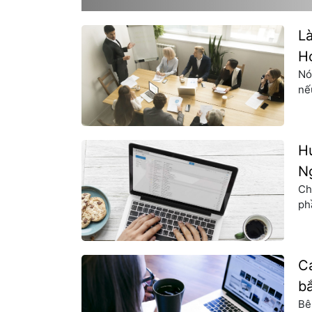
Speaking 8.0). Chào Duy, được biết bạn vừa t
L
H
Nó
nế
mẹ
tr
gi
H
N
Ch
ph
ch
cò
IS
C
b
Bê