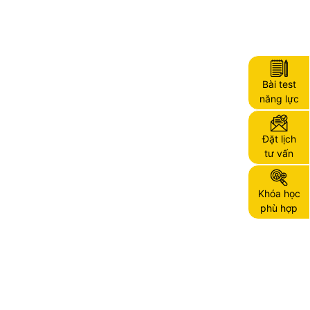
Bài test
năng lực
Đặt lịch
tư vấn
Khóa học
phù hợp