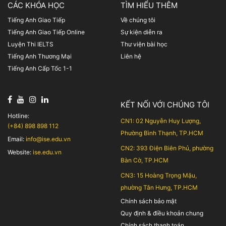
CÁC KHÓA HỌC
TÌM HIỂU THÊM
Tiếng Anh Giao Tiếp
Về chúng tôi
Tiếng Anh Giao Tiếp Online
Sự kiện diễn ra
Luyện Thi IELTS
Thư viện bài học
Tiếng Anh Thương Mại
Liên hệ
Tiếng Anh Cấp Tốc 1-1
KẾT NỐI VỚI CHÚNG TÔI
Hotline:
CN1: 02 Nguyễn Huy Lượng,
(+84) 898 898 112
Phường Bình Thạnh, TP.HCM
Email:
info@ise.edu.vn
CN2: 393 Điện Biên Phủ, phường
Website:
ise.edu.vn
Bàn Cờ, TP.HCM
CN3: 15 Hoàng Trọng Mậu,
phường Tân Hưng, TP.HCM
Chính sách bảo mật
Quy định & điều khoản chung
Chính sách thanh toán