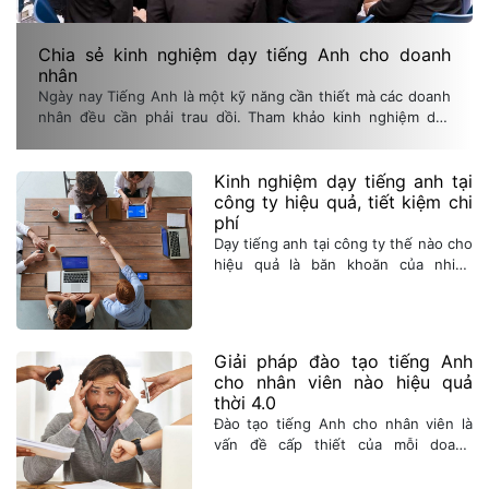
Chia sẻ kinh nghiệm dạy tiếng Anh cho doanh
nhân
Ngày nay Tiếng Anh là một kỹ năng cần thiết mà các doanh
nhân đều cần phải trau dồi. Tham khảo kinh nghiệm dạy
tiếng Anh cho doanh nhân trong bài viết này.
Kinh nghiệm dạy tiếng anh tại
công ty hiệu quả, tiết kiệm chi
phí
Dạy tiếng anh tại công ty thế nào cho
hiệu quả là băn khoăn của nhiều
doanh nghiệp hiện nay. Bài viết dưới
đây sẽ bật mí cho bạn câu trả lời
chính xác.
Giải pháp đào tạo tiếng Anh
cho nhân viên nào hiệu quả
thời 4.0
Đào tạo tiếng Anh cho nhân viên là
vấn đề cấp thiết của mỗi doanh
nghiệp trong thời đại toàn cầu hoá.
Nhưng giải pháp nào mang lại hiệu