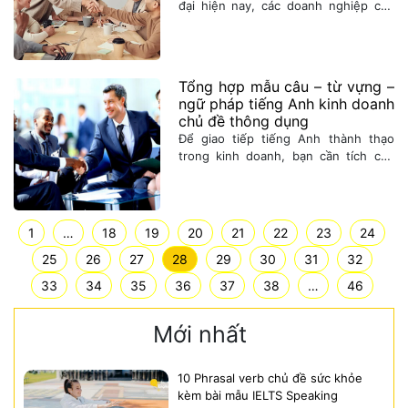
đại hiện nay, các doanh nghiệp cần
chú trọng tới trình độ ngoại ngữ, đặc
biệt là tiếng Anh cho đội ngũ nhân
viên. Sau đây là các bước lên kế
hoạch đào tạo tiếng Anh cho nhân
Tổng hợp mẫu câu – từ vựng –
viên trong doanh nghiệp.
ngữ pháp tiếng Anh kinh doanh
chủ đề thông dụng
Để giao tiếp tiếng Anh thành thạo
trong kinh doanh, bạn cần tích cực
trau dồi vốn từ vựng và ngữ pháp.
Sau đây là 10 chủ đề và tình huống
cần sử dụng tiếng Anh thường gặp
trong kinh doanh.
1
…
18
19
20
21
22
23
24
25
26
27
28
29
30
31
32
33
34
35
36
37
38
…
46
Mới nhất
10 Phrasal verb chủ đề sức khỏe
kèm bài mẫu IELTS Speaking