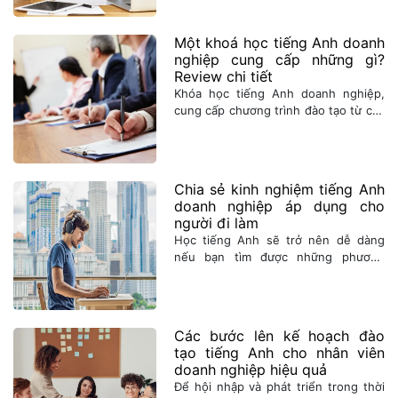
quả cao nhất? Cùng tìm hiểu ngay!
Một khoá học tiếng Anh doanh
nghiệp cung cấp những gì?
Review chi tiết
Khóa học tiếng Anh doanh nghiệp,
cung cấp chương trình đào tạo từ các
khóa học tiếng Anh cơ bản tới các
khóa học tiếng Anh chuyên sâu theo
ngành nghề và theo từng kỹ năng.
Chia sẻ kinh nghiệm tiếng Anh
doanh nghiệp áp dụng cho
người đi làm
Học tiếng Anh sẽ trở nên dễ dàng
nếu bạn tìm được những phương
pháp học hay và phù hợp. Thử tham
khảo kinh nghiệm học tiếng Anh hiệu
quả cho người đi làm và doanh nghiệp
từ những người đi trước
Các bước lên kế hoạch đào
tạo tiếng Anh cho nhân viên
doanh nghiệp hiệu quả
Để hội nhập và phát triển trong thời