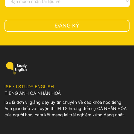
muốn
nhận
tài
liệu
về
ISE - I STUDY ENGLISH
TIẾNG ANH CÁ NHÂN HOÁ
ISE là đơn vị giảng dạy uy tín chuyên về các khóa học tiếng
Anh giao tiếp và Luyện thi IELTS hướng đến sự CÁ NHÂN HÓA
của người học, cam kết mang lại trải nghiệm xứng đáng nhất.