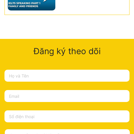
Đăng ký theo dõi
Họ
và
Tên
Email
Số
điện
thoại
Bạn