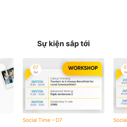
Sự kiện sắp tới
07
0
Th7
T
Social Time – D7
Socia