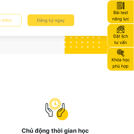
Bài test
năng lực
 thêm
Đăng ký ngay
Đặt lịch
tư vấn
Khóa học
phù hợp
Chủ động thời gian học