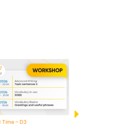
7
07
h7
Th7
l Time – D3
Social Time – Binh 