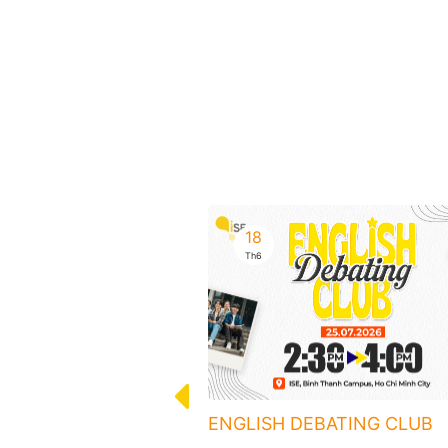
18
Th6
 TEST
ENGLISH DEBATING CLUB