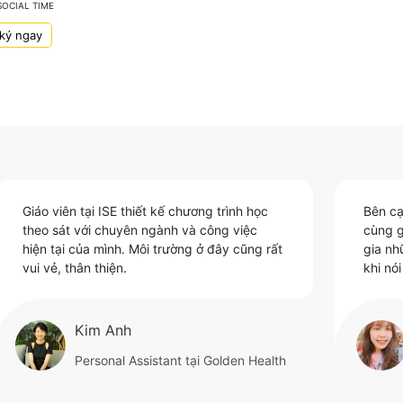
SOCIAL TIME
SPECIAL SOCIAL TIME
ký ngay
Đăng ký ngay
Giáo viên tại ISE thiết kế chương trình học
Bên cạ
theo sát với chuyên ngành và công việc
cùng g
hiện tại của mình. Môi trường ở đây cũng rất
gia nh
vui vẻ, thân thiện.
khi nó
Kim Anh
Personal Assistant tại Golden Health