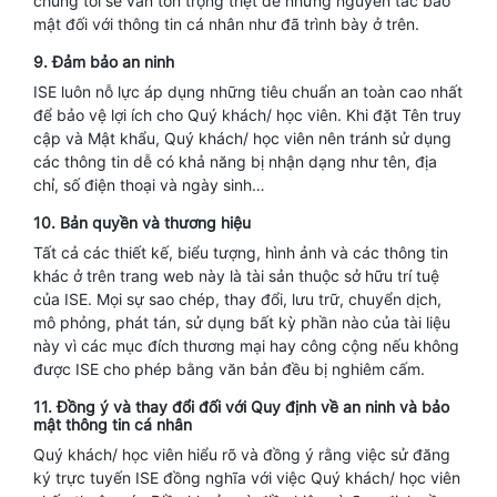
chúng tôi sẽ vẫn tôn trọng triệt để những nguyên tắc bảo
mật đối với thông tin cá nhân như đã trình bày ở trên.
9.
Đảm bảo an ninh
ISE luôn nỗ lực áp dụng những tiêu chuẩn an toàn cao nhất
để bảo vệ lợi ích cho Quý khách/ học viên. Khi đặt Tên truy
cập và Mật khẩu, Quý khách/ học viên nên tránh sử dụng
các thông tin dễ có khả năng bị nhận dạng như tên, địa
chỉ, số điện thoại và ngày sinh…
10.
Bản quyền và thương hiệu
Tất cả các thiết kế, biểu tượng, hình ảnh và các thông tin
khác ở trên trang web này là tài sản thuộc sở hữu trí tuệ
của ISE. Mọi sự sao chép, thay đổi, lưu trữ, chuyển dịch,
mô phỏng, phát tán, sử dụng bất kỳ phần nào của tài liệu
này vì các mục đích thương mại hay công cộng nếu không
được ISE cho phép bằng văn bản đều bị nghiêm cấm.
11. Đồng ý và thay đổi đối với Quy định về an ninh và bảo
mật thông tin cá nhân
Quý khách/ học viên hiểu rõ và đồng ý rằng việc sử đăng
ký trực tuyến ISE đồng nghĩa với việc Quý khách/ học viên