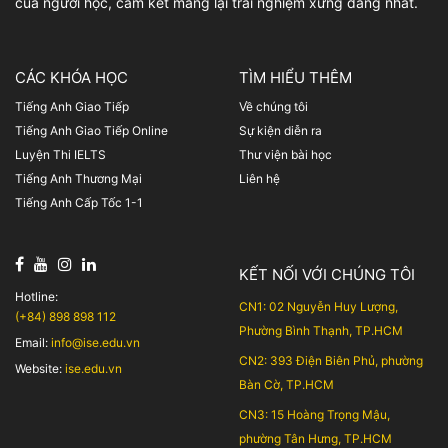
của người học, cam kết mang lại trải nghiệm xứng đáng nhất.
CÁC KHÓA HỌC
TÌM HIỂU THÊM
Tiếng Anh Giao Tiếp
Về chúng tôi
Tiếng Anh Giao Tiếp Online
Sự kiện diễn ra
Luyện Thi IELTS
Thư viện bài học
Tiếng Anh Thương Mại
Liên hệ
Tiếng Anh Cấp Tốc 1-1
KẾT NỐI VỚI CHÚNG TÔI
Hotline:
CN1: 02 Nguyễn Huy Lượng,
(+84) 898 898 112
Phường Bình Thạnh, TP.HCM
Email:
info@ise.edu.vn
CN2: 393 Điện Biên Phủ, phường
Website:
ise.edu.vn
Bàn Cờ, TP.HCM
CN3: 15 Hoàng Trọng Mậu,
phường Tân Hưng, TP.HCM