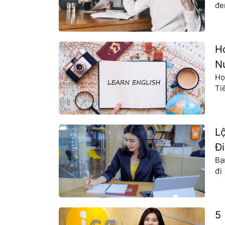
đe
th
tr
để
H
N
Họ
Ti
là
ti
cấ
L
Đ
Bạ
đi
nă
kh
th
5