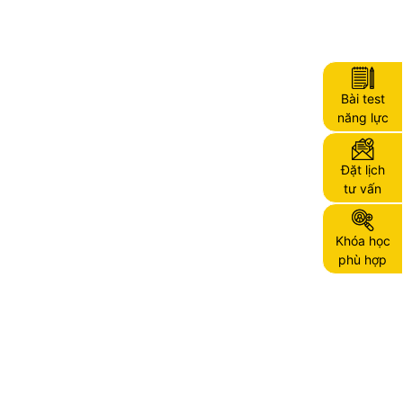
Bài test
năng lực
Đặt lịch
tư vấn
Khóa học
phù hợp