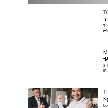
Anh kém, thiếu năng lực cạnh tranh trên thị 
Từ
tr
Từ
mì
nh
di
ng
M
ti
2 
IE
ch
ch
tập
T
N
Đố