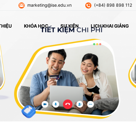
marketing@ise.edu.vn
(+84) 898 898 112
THIỆU
KHÓA HỌC
SỰ KIỆN
LỊCH KHAI GIẢNG