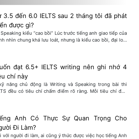
trường […]
 3.5 đến 6.0 IELTS sau 2 tháng tôi đã phát
iển được gì?
 Speaking kiểu “cao bồi” Lúc trước tiếng anh giao tiếp của
nh nhìn chung khá lưu loát, nhưng là kiểu cao bồi, đại loại
ư ” Tôi không muốn ăn cơm tối” > “I don’t want to eat
nner”. Thời điểm đó, dù nói sai nhiều nhưng mình không
ại nói tiếng Anh, nếu […]
uốn đạt 6.5+ IELTS writing nên ghi nhớ 4
êu chí này
kỹ năng chủ động là Writing và Speaking trong bài thi
LTS đều có tiêu chí chấm điểm rõ ràng. Mỗi tiêu chí đều
iếm 25% tổng điểm. Nắm rõ những yêu cầu chấm thi này,
ắc chắn bạn sẽ biết mình yếu ở phần nào và lên kế hoạch
 trung, cải thiện […]
iếng Anh Có Thực Sự Quan Trọng Cho
gười Đi Làm?
i với người đi làm, ai cũng ý thức được việc học tiếng Anh