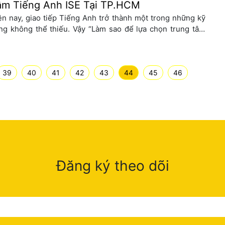
âm Tiếng Anh ISE Tại TP.HCM
ện nay, giao tiếp Tiếng Anh trở thành một trong những kỹ
ng không thể thiếu. Vậy “Làm sao để lựa chọn trung tâm
ếng Anh TPHCM tốt, chất lượng?”. Đây là câu hỏi mà bất kỳ
ững bạn có nhu cầu cải thiện trình độ Tiếng Anh quan tâm
iều nhất. Nhu cầu học […]
39
40
41
42
43
44
45
46
Đăng ký theo dõi
Họ
và
Tên