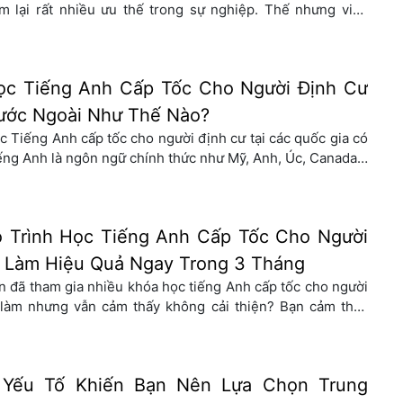
m lại rất nhiều ưu thế trong sự nghiệp. Thế nhưng việc
eo đuổi 1 chương trình học nghiêm túc, lâu dài để đạt được
ình độ mong muốn là điều không phải ai cũng đủ kiên nhẫn
 thực hiện. […]
ọc Tiếng Anh Cấp Tốc Cho Người Định Cư
ước Ngoài Như Thế Nào?
c Tiếng Anh cấp tốc cho người định cư tại các quốc gia có
ếng Anh là ngôn ngữ chính thức như Mỹ, Anh, Úc, Canada…
 rất cần thiết. Điều này sẽ giúp bạn thuận lợi hơi khi giao
ếp và sinh sống tại nước ngoài. Việc tìm kiếm một lộ trình
p tốc […]
ộ Trình Học Tiếng Anh Cấp Tốc Cho Người
i Làm Hiệu Quả Ngay Trong 3 Tháng
n đã tham gia nhiều khóa học tiếng Anh cấp tốc cho người
 làm nhưng vẫn cảm thấy không cải thiện? Bạn cảm thấy
ng lực của bản thân không đồng đều với các thành viên
ác trong lớp? Bạn không thể sắp xếp thời gian cố định để
am gia lớp học? Đừng […]
 Yếu Tố Khiến Bạn Nên Lựa Chọn Trung