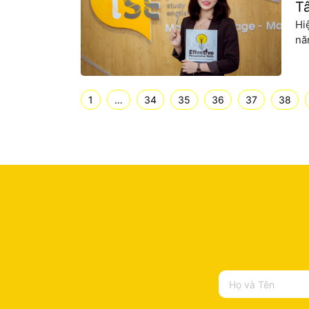
T
Hi
nă
Ti
nh
nh
1
…
34
35
36
37
38