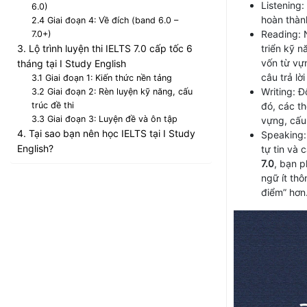
Listening:
6.0)
hoàn thành
2.4 Giai đoạn 4: Về đích (band 6.0 –
Reading: 
7.0+)
3. Lộ trình luyện thi IELTS 7.0 cấp tốc 6
triển kỹ 
vốn từ vự
tháng tại I Study English
câu trả lờ
3.1 Giai đoạn 1: Kiến thức nền tảng
Writing: Đ
3.2 Giai đoạn 2: Rèn luyện kỹ năng, cấu
trúc đề thi
đó, các th
3.3 Giai đoạn 3: Luyện đề và ôn tập
vựng, cấu
4. Tại sao bạn nên học IELTS tại I Study
Speaking:
English?
tự tin và 
7.0
, bạn p
ngữ ít th
điểm” hơn