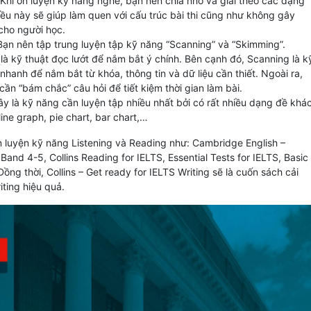
 Khi ôn luyện kỹ năng nghe, bạn nên chia nhỏ và giải theo các dạng
iều này sẽ giúp làm quen với cấu trúc bài thi cũng như không gây
cho người học.
Bạn nên tập trung luyện tập kỹ năng “Scanning” và “Skimming”.
là kỹ thuật đọc lướt để nắm bắt ý chính. Bên cạnh đó, Scanning là k
nhanh để nắm bắt từ khóa, thông tin và dữ liệu cần thiết. Ngoài ra,
ần “bám chắc” câu hỏi để tiết kiệm thời gian làm bài.
ây là kỹ năng cần luyện tập nhiều nhất bởi có rất nhiều dạng đề khá
ine graph, pie chart, bar chart,…
ôn luyện kỹ năng Listening và Reading như: Cambridge English –
and 4-5, Collins Reading for IELTS, Essential Tests for IELTS, Basic
ồng thời, Collins – Get ready for IELTS Writing sẽ là cuốn sách cải
iting hiệu quả.