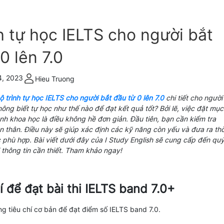
h tự học IELTS cho người bắt
0 lên 7.0
4, 2023
Hieu Truong
ộ trình tự học IELTS cho người bắt đầu từ 0 lên 7.0
chi tiết cho người
ng biết tự học như thế nào để đạt kết quả tốt? Bởi lẽ, việc đặt mục
nh khoa học là điều không hề đơn giản. Đầu tiên, bạn cần kiểm tra
n thân. Điều này sẽ giúp xác định các kỹ năng còn yếu và đưa ra thờ
ọc phù hợp. Bài viết dưới đây của I Study English sẽ cung cấp đến qu
 thông tin cần thiết. Tham khảo ngay!
hí để đạt bài thi IELTS band 7.0+
g tiêu chí cơ bản để đạt điểm số IELTS band 7.0.