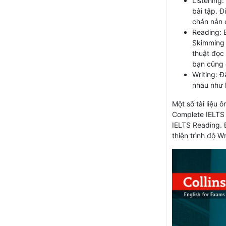
Listening:
bài tập. Đ
chán nản 
Reading: 
Skimming 
thuật đọc 
bạn cũng c
Writing: Đ
nhau như l
Một số tài liệu 
Complete IELTS B
IELTS Reading. Đ
thiện trình độ Wr