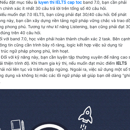
 Nếu đặt mục tiêu là
luyen thi IELTS cap toc
band 7.0, bạn cần phải
 chính xác ít nhất 30 câu trả lời trên tổng số 40 câu hỏi.
Nếu muốn đạt 7.0 IELTS, bạn cũng phải đạt 30/40 câu hỏi. Để phát
năng này, bạn cần xây dựng nền tảng ngữ pháp vững chắc và trao dồ
ng phong phú. Tương tự như kĩ năng Listening, bạn cũng phải đạt 3
i đúng trên 40 câu hỏi.
ối với band 7.0, học viên phải hoàn thành chuẩn xác 2 task. Bên cạn
ông tin cũng cần trình bày rõ ràng, logic kết hợp việc sử dụng từ
 trúc ngữ pháp phong phú, linh hoạt.
 Đối với kỹ năng này, bạn cần luyện tập thường xuyên để nâng cao 
cải thiện trình độ. Khi tham gia kỳ thi, nếu muốn đạt mức điểm
IELTS
hải nói liên tục và tránh ngập ngừng. Ngoài ra, việc sử dụng một số 
ông dụng và không bị mắc các lỗi ngữ pháp sẽ giúp bạn dễ dàng “ghi
.