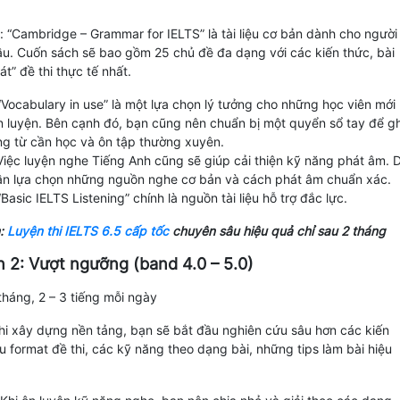
 “Cambridge – Grammar for IELTS” là tài liệu cơ bản dành cho người
ầu. Cuốn sách sẽ bao gồm 25 chủ đề đa dạng với các kiến thức, bài
át” đề thi thực tế nhất.
Vocabulary in use” là một lựa chọn lý tưởng cho những học viên mới
n luyện. Bên cạnh đó, bạn cũng nên chuẩn bị một quyển sổ tay để gh
g từ cần học và ôn tập thường xuyên.
Việc luyện nghe Tiếng Anh cũng sẽ giúp cải thiện kỹ năng phát âm. 
ần lựa chọn những nguồn nghe cơ bản và cách phát âm chuẩn xác.
Basic IELTS Listening” chính là nguồn tài liệu hỗ trợ đắc lực.
:
Luyện thi IELTS 6.5 cấp tốc
chuyên sâu hiệu quả chỉ sau 2 tháng
n 2: Vượt ngưỡng (band 4.0 – 5.0)
 tháng, 2 – 3 tiếng mỗi ngày
hi xây dựng nền tảng, bạn sẽ bắt đầu nghiên cứu sâu hơn các kiến
u format đề thi, các kỹ năng theo dạng bài, những tips làm bài hiệu