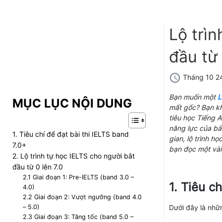
Lộ trìn
đầu từ 
Tháng 10 2
Bạn muốn một
L
MỤC LỤC NỘI DUNG
mất gốc? Bạn khô
tiêu học Tiếng A
năng lực của bả
1. Tiêu chí để đạt bài thi IELTS band
gian, lộ trình h
7.0+
bạn đọc một vài
2. Lộ trình tự học IELTS cho người bắt
đầu từ 0 lên 7.0
2.1 Giai đoạn 1: Pre-IELTS (band 3.0 –
1. Tiêu c
4.0)
2.2 Giai đoạn 2: Vượt ngưỡng (band 4.0
– 5.0)
Dưới đây là nhữn
2.3 Giai đoạn 3: Tăng tốc (band 5.0 –