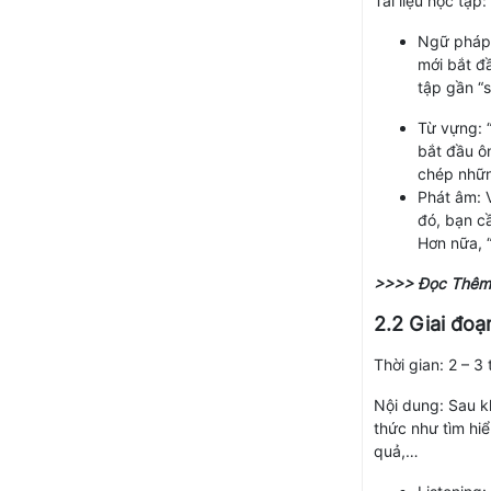
Tài liệu học tập:
Ngữ pháp:
mới bắt đ
tập gần “s
Từ vựng: “
bắt đầu ô
chép nhữn
Phát âm: 
đó, bạn c
Hơn nữa, “
>>>> Đọc Thêm
2.2 Giai đoạ
Thời gian: 2 – 3
Nội dung: Sau k
thức như tìm hiể
quả,…