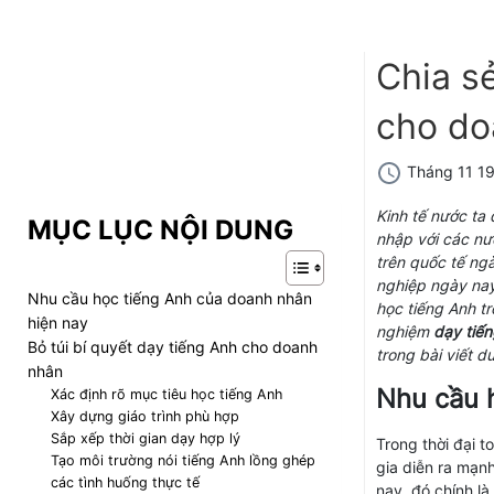
Chia s
cho do
Tháng 11 19
Kinh tế nước ta
MỤC LỤC NỘI DUNG
nhập với các nướ
trên quốc tế ng
nghiệp ngày nay
Nhu cầu học tiếng Anh của doanh nhân
học tiếng Anh tr
hiện nay
nghiệm
dạy tiế
Bỏ túi bí quyết dạy tiếng Anh cho doanh
trong bài viết d
nhân
Nhu cầu 
Xác định rõ mục tiêu học tiếng Anh
Xây dựng giáo trình phù hợp
Sắp xếp thời gian dạy hợp lý
Trong thời đại t
Tạo môi trường nói tiếng Anh lồng ghép
gia diễn ra mạn
các tình huống thực tế
nay, đó chính l