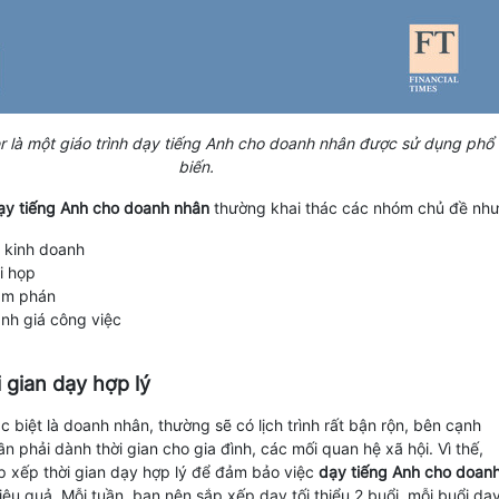
 là một giáo trình dạy tiếng Anh cho doanh nhân được sử dụng phổ
biến.
ạy tiếng Anh cho doanh nhân
thường khai thác các nhóm chủ đề như
 kinh doanh
i họp
àm phán
nh giá công việc
 gian dạy hợp lý
c biệt là doanh nhân, thường sẽ có lịch trình rất bận rộn, bên cạnh
n phải dành thời gian cho gia đình, các mối quan hệ xã hội. Vì thế,
p xếp thời gian dạy hợp lý để đảm bảo việc
dạy tiếng Anh cho doan
ệu quả. Mỗi tuần, bạn nên sắp xếp dạy tối thiểu 2 buổi, mỗi buổi dạ