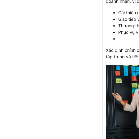
doanh nhân, ví 
Cải thiện
Giao tiếp
Thương th
Phục vụ v
…
Xác định chính 
tập trung và tiế