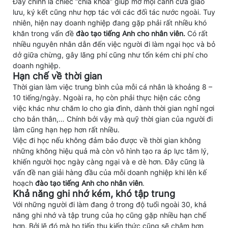
Đây chính là chiếc “chìa khóa” giúp mở mọi cánh cửa giao
lưu, ký kết cũng như hợp tác với các đối tác nước ngoài. Tuy
nhiên, hiện nay doanh nghiệp đang gặp phải rất nhiều khó
khăn trong vấn đề
đào tạo tiếng Anh cho nhân viên.
Có rất
nhiều nguyên nhân dẫn đến việc người đi làm ngại học và bỏ
dở giữa chừng, gây lãng phí cũng như tốn kém chi phí cho
doanh nghiệp.
Hạn chế về thời gian
Thời gian làm việc trung bình của mỗi cá nhân là khoảng 8 –
10 tiếng/ngày. Ngoài ra, họ còn phải thực hiện các công
việc khác như chăm lo cho gia đình, dành thời gian nghỉ ngơi
cho bản thân,… Chính bởi vậy mà quỹ thời gian của người đi
làm cũng hạn hẹp hơn rất nhiều.
Việc đi học nếu không đảm bảo được về thời gian không
những không hiệu quả mà còn vô hình tạo ra áp lực tâm lý,
khiến người học ngày càng ngại và e dè hơn. Đây cũng là
vấn đề nan giải hàng đầu của mỗi doanh nghiệp khi lên kế
hoạch
đào tạo tiếng Anh cho nhân viên
.
Khả năng ghi nhớ kém, khó tập trung
Với những người đi làm đang ở trong độ tuổi ngoài 30, khả
năng ghi nhớ và tập trung của họ cũng gặp nhiều hạn chế
hơn. Bởi lẽ đó mà họ tiếp thu kiến thức cũng sẽ chậm hơn