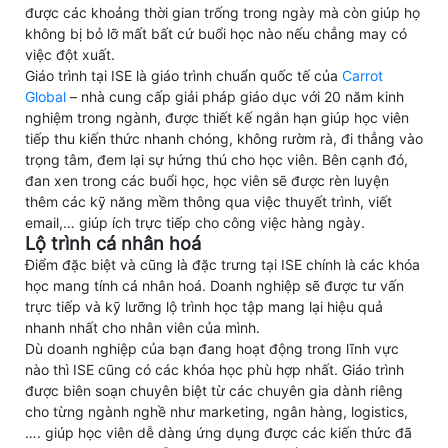
được các khoảng thời gian trống trong ngày mà còn giúp họ
không bị bỏ lỡ mất bất cứ buổi học nào nếu chẳng may có
việc đột xuất.
Giáo trình tại ISE là giáo trình chuẩn quốc tế của
Carrot
Global
– nhà cung cấp giải pháp giáo dục với 20 năm kinh
nghiệm trong ngành, được thiết kế ngắn hạn giúp học viên
tiếp thu kiến thức nhanh chóng, không rườm rà, đi thẳng vào
trọng tâm, đem lại sự hứng thú cho học viên. Bên cạnh đó,
đan xen trong các buổi học, học viên sẽ được rèn luyện
thêm các kỹ năng mềm thông qua việc thuyết trình, viết
email,… giúp ích trực tiếp cho công việc hàng ngày.
Lộ trình cá nhân hoá
Điểm đặc biệt và cũng là đặc trưng tại ISE chính là các khóa
học mang tính cá nhân hoá. Doanh nghiệp sẽ được tư vấn
trực tiếp và kỹ lưỡng lộ trình học tập mang lại hiệu quả
nhanh nhất cho nhân viên của mình.
Dù doanh nghiệp của bạn đang hoạt động trong lĩnh vực
nào thì ISE cũng có các khóa học phù hợp nhất. Giáo trình
được biên soạn chuyên biệt từ các chuyên gia dành riêng
cho từng ngành nghề như marketing, ngân hàng, logistics,
…. giúp học viên dễ dàng ứng dụng được các kiến thức đã