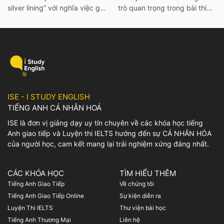
silver lining” với nghĩa việc gì
trò quan trọng trong bài thi
đó không thể xảy ra hay khó
IELTS. Vì thế hãy cùng ISE tìm
có thể mà làm điều gì đó. Để
hiểu các từ vựng thông dụng
tìm hiểu rõ hơn về ý nghĩa
nhất, cùng với bài mẫu và bài
cũng như cách dùng của
tập chi tiết về chủ đề này
idiom này, mọi người có thể
nhé! I. Bài mẫu IELTS
tham khảo bài viết […]
Speaking Part 1 Family and
Friends […]
ISE - I STUDY ENGLISH
TIẾNG ANH CÁ NHÂN HOÁ
ISE là đơn vị giảng dạy uy tín chuyên về các khóa học tiếng
Anh giao tiếp và Luyện thi IELTS hướng đến sự CÁ NHÂN HÓA
của người học, cam kết mang lại trải nghiệm xứng đáng nhất.
CÁC KHÓA HỌC
TÌM HIỂU THÊM
Tiếng Anh Giao Tiếp
Về chúng tôi
Tiếng Anh Giao Tiếp Online
Sự kiện diễn ra
Luyện Thi IELTS
Thư viện bài học
Tiếng Anh Thương Mại
Liên hệ