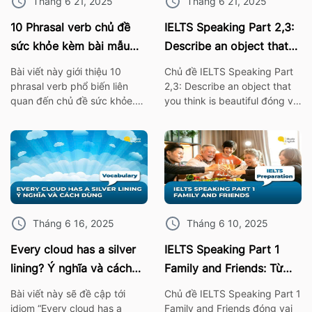
Tháng 6 21, 2025
Tháng 6 21, 2025
10 Phrasal verb chủ đề
IELTS Speaking Part 2,3:
sức khỏe kèm bài mẫu
Describe an object that
IELTS Speaking
you think is beautiful
Bài viết này giới thiệu 10
Chủ đề IELTS Speaking Part
phrasal verb phổ biến liên
2,3: Describe an object that
quan đến chủ đề sức khỏe.
you think is beautiful đóng vai
Những cụm từ này không chỉ
trò quan trọng trong bài thi
giúp bạn mở rộng vốn từ
IELTS. Vì thế hãy cùng ISE tìm
vựng mà còn rất hữu ích khi
hiểu các từ vựng thông dụng
áp dụng trong bài thi nói
nhất, cùng với bài mẫu về chủ
IELTS Speaking. I. 10 Phrasal
đề này nhé! 1. Bài mẫu IELTS
verb chủ đề sức khỏe Burn
Speaking Part 2: Describe an
out – […]
object […]
Tháng 6 16, 2025
Tháng 6 10, 2025
Every cloud has a silver
IELTS Speaking Part 1
lining? Ý nghĩa và cách
Family and Friends: Từ
dùng chính xác nhất
vựng kèm bài mẫu chi tiết
Bài viết này sẽ đề cập tới
Chủ đề IELTS Speaking Part 1
idiom “Every cloud has a
Family and Friends đóng vai