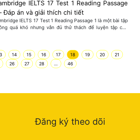
ambridge IELTS 17 Test 1 Reading Passage
– Đáp án và giải thích chi tiết
mbridge IELTS 17 Test 1 Reading Passage 1 là một bài tập
ông quá khó nhưng vẫn đủ thử thách để luyện tập cho
ần thi IELTS Reading. Để cùng vận dụng hết những từ
ng mà bài có thì hãy cùng ISE giải đề và phân tích đáp án
é! 1. Phần thi Cambridge IELTS […]
3
14
15
16
17
18
19
20
21
26
27
28
…
46
Đăng ký theo dõi