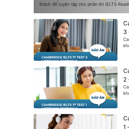
thách để luyện tập cho phần thi IELTS Read
hãy cùng ISE giải đề và phân tích đáp án nhé
Ca
3 
Ca
kh
ph
vự
nh
Ca
2 
Ca
kh
ph
vự
nh
Ca
1 