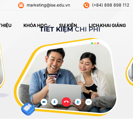
marketing@ise.edu.vn
(+84) 898 898 112
THIỆU
KHÓA HỌC
SỰ KIỆN
LỊCH KHAI GIẢNG