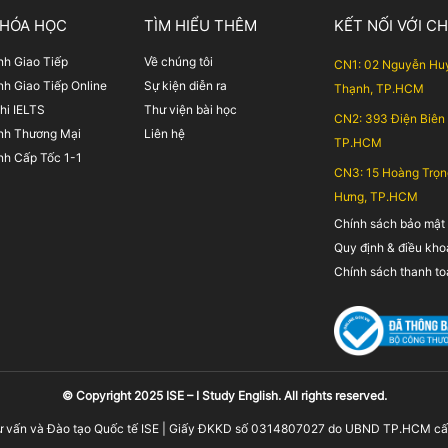
KHÓA HỌC
TÌM HIỂU THÊM
KẾT NỐI VỚI C
nh Giao Tiếp
Về chúng tôi
CN1: 02 Nguyễn Huy
nh Giao Tiếp Online
Sự kiện diễn ra
Thạnh, TP.HCM
hi IELTS
Thư viện bài học
CN2: 393 Điện Biên
nh Thương Mại
Liên hệ
TP.HCM
nh Cấp Tốc 1-1
CN3: 15 Hoàng Trọn
Hưng, TP.HCM
Chính sách bảo mật
Quy định & điều kh
Chính sách thanh to
© Copyright 2025 ISE – I Study English. All rights reserved.
ư vấn và Đào tạo Quốc tế ISE | Giấy ĐKKD số 0314807027 do UBND TP.HCM c