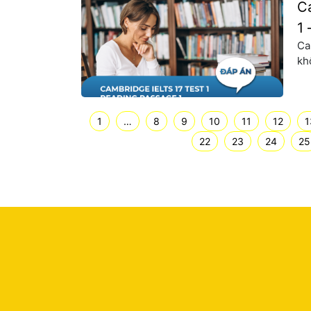
C
1 
Ca
kh
ph
vự
nh
1
…
8
9
10
11
12
1
22
23
24
25