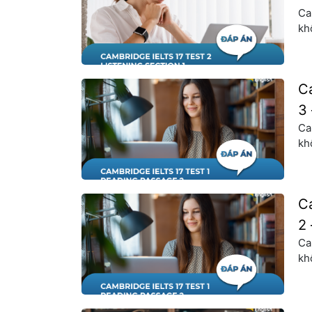
Ca
kh
ph
vự
nh
C
3 
Ca
kh
ph
vự
nh
C
2 
Ca
kh
ph
vự
nh