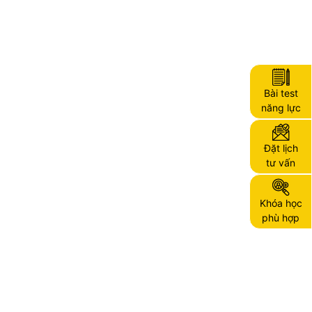
Bài test
năng lực
Đặt lịch
tư vấn
Khóa học
phù hợp