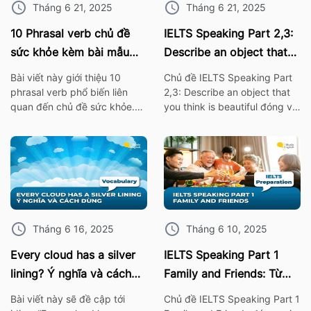
Tháng 6 21, 2025
Tháng 6 21, 2025
10 Phrasal verb chủ đề
IELTS Speaking Part 2,3:
sức khỏe kèm bài mẫu
Describe an object that
IELTS Speaking
you think is beautiful
Bài viết này giới thiệu 10
Chủ đề IELTS Speaking Part
phrasal verb phổ biến liên
2,3: Describe an object that
quan đến chủ đề sức khỏe.
you think is beautiful đóng vai
Những cụm từ này không chỉ
trò quan trọng trong bài thi
giúp bạn mở rộng vốn từ
IELTS. Vì thế hãy cùng ISE tìm
vựng mà còn rất hữu ích khi
hiểu các từ vựng thông dụng
áp dụng trong bài thi nói
nhất, cùng với bài mẫu về chủ
IELTS Speaking. I. 10 Phrasal
đề này nhé! 1. Bài mẫu IELTS
verb chủ đề sức khỏe Burn
Speaking Part 2: Describe an
out – […]
object […]
Tháng 6 16, 2025
Tháng 6 10, 2025
Every cloud has a silver
IELTS Speaking Part 1
lining? Ý nghĩa và cách
Family and Friends: Từ
dùng chính xác nhất
vựng kèm bài mẫu chi tiết
Bài viết này sẽ đề cập tới
Chủ đề IELTS Speaking Part 1