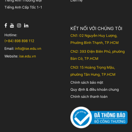
Tiếng Anh Thương Mại
Liên hệ
Tiếng Anh Cấp Tốc 1-1
KẾT NỐI VỚI CHÚNG TÔI
Hotline:
CN1: 02 Nguyễn Huy Lượng,
(+84) 898 898 112
Phường Bình Thạnh, TP.HCM
Email:
info@ise.edu.vn
CN2: 393 Điện Biên Phủ, phường
Website:
ise.edu.vn
Bàn Cờ, TP.HCM
CN3: 15 Hoàng Trọng Mậu,
phường Tân Hưng, TP.HCM
Chính sách bảo mật
Quy định & điều khoản chung
Chính sách thanh toán