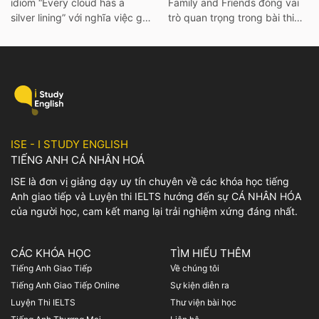
idiom “Every cloud has a
Family and Friends đóng vai
silver lining” với nghĩa việc gì
trò quan trọng trong bài thi
đó không thể xảy ra hay khó
IELTS. Vì thế hãy cùng ISE tìm
có thể mà làm điều gì đó. Để
hiểu các từ vựng thông dụng
tìm hiểu rõ hơn về ý nghĩa
nhất, cùng với bài mẫu và bài
cũng như cách dùng của
tập chi tiết về chủ đề này
idiom này, mọi người có thể
nhé! I. Bài mẫu IELTS
tham khảo bài viết […]
Speaking Part 1 Family and
Friends […]
ISE - I STUDY ENGLISH
TIẾNG ANH CÁ NHÂN HOÁ
ISE là đơn vị giảng dạy uy tín chuyên về các khóa học tiếng
Anh giao tiếp và Luyện thi IELTS hướng đến sự CÁ NHÂN HÓA
của người học, cam kết mang lại trải nghiệm xứng đáng nhất.
CÁC KHÓA HỌC
TÌM HIỂU THÊM
Tiếng Anh Giao Tiếp
Về chúng tôi
Tiếng Anh Giao Tiếp Online
Sự kiện diễn ra
Luyện Thi IELTS
Thư viện bài học