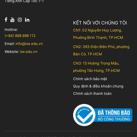
Tiếng Anh Cấp Tốc 1-1
KẾT NỐI VỚI CHÚNG TÔI
Hotline:
CN1: 02 Nguyễn Huy Lượng,
(+84) 898 898 112
Phường Bình Thạnh, TP.HCM
Email:
info@ise.edu.vn
CN2: 393 Điện Biên Phủ, phường
Website:
ise.edu.vn
Bàn Cờ, TP.HCM
CN3: 15 Hoàng Trọng Mậu,
phường Tân Hưng, TP.HCM
Chính sách bảo mật
Quy định & điều khoản chung
Chính sách thanh toán