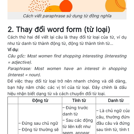
Cách viết paraphrase sử dụng từ đồng nghĩa
2. Thay đổi word form (từ loại)
Cách thứ hai để viết lại câu là thay đổi từ loại của từ, ví dụ
như từ danh từ thành động từ, động từ thành tính từ…
Ví dụ:
Câu gốc: Most women find shopping interesting (interesting
= adjective).
Paraphrase: Most women have an interest in shopping
(interest = noun).
Để việc thay đổi từ loại trở nên nhanh chóng và dễ dàng,
bạn hãy nắm chắc các vị trí của từ loại. Đây chính là dấu
hiệu nhận biết dạng từ và cách chuyển đổi từ loại.
Động từ
Tính từ
Danh từ
– Đứng trước
– Là chủ ngữ của
danh từ
câu, thường đứng
– Sau các động
– Đứng sau chủ ngữ
đầu câu và đứng
từ liên kết như
– Động từ thường sẽ
sau tính từ, tính từ
seem, appear,