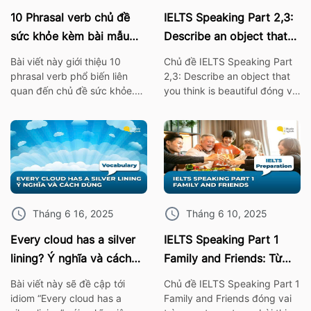
10 Phrasal verb chủ đề
IELTS Speaking Part 2,3:
sức khỏe kèm bài mẫu
Describe an object that
IELTS Speaking
you think is beautiful
Bài viết này giới thiệu 10
Chủ đề IELTS Speaking Part
phrasal verb phổ biến liên
2,3: Describe an object that
quan đến chủ đề sức khỏe.
you think is beautiful đóng vai
Những cụm từ này không chỉ
trò quan trọng trong bài thi
giúp bạn mở rộng vốn từ
IELTS. Vì thế hãy cùng ISE tìm
vựng mà còn rất hữu ích khi
hiểu các từ vựng thông dụng
áp dụng trong bài thi nói
nhất, cùng với bài mẫu về chủ
IELTS Speaking. I. 10 Phrasal
đề này nhé! 1. Bài mẫu IELTS
verb chủ đề sức khỏe Burn
Speaking Part 2: Describe an
out – […]
object […]
Tháng 6 16, 2025
Tháng 6 10, 2025
Every cloud has a silver
IELTS Speaking Part 1
lining? Ý nghĩa và cách
Family and Friends: Từ
dùng chính xác nhất
vựng kèm bài mẫu chi tiết
Bài viết này sẽ đề cập tới
Chủ đề IELTS Speaking Part 1
idiom “Every cloud has a
Family and Friends đóng vai