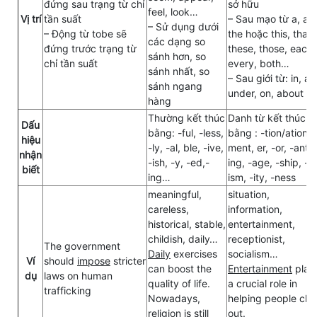
đứng sau trạng từ chỉ
sở hữu
feel, look…
Vị trí
tần suất
– Sau mạo từ a, an,
– Sử dụng dưới
– Động từ tobe sẽ
the hoặc this, that,
các dạng so
đứng trước trạng từ
these, those, each,
sánh hơn, so
chỉ tần suất
every, both…
sánh nhất, so
– Sau giới từ: in, at,
sánh ngang
under, on, about
hàng
Thường kết thúc
Danh từ kết thúc
Dấu
bằng: -ful, -less,
bằng : -tion/ation, 
hiệu
-ly, -al, ble, -ive,
ment, er, -or, -ant, 
nhận
-ish, -y, -ed,-
ing, -age, -ship, -
biết
ing…
ism, -ity, -ness
meaningful,
situation,
careless,
information,
historical, stable,
entertainment,
childish, daily…
receptionist,
The government
Daily
exercises
socialism…
Ví
should
impose
stricter
can boost the
Entertainment
play
dụ
laws on human
quality of life.
a crucial role in
trafficking
Nowadays,
helping people chill
religion is still
out.