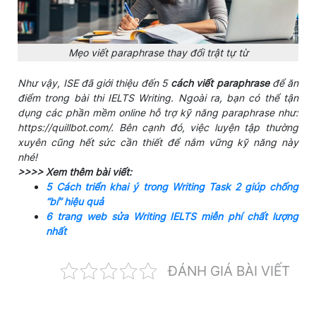
Mẹo viết paraphrase thay đổi trật tự từ
Như vậy, ISE đã giới thiệu đến 5
cách viết paraphrase
để ăn
điểm trong bài thi IELTS Writing. Ngoài ra, bạn có thể tận
dụng các phần mềm online hỗ trợ kỹ năng paraphrase như:
https://quillbot.com/. Bên cạnh đó, việc luyện tập thường
xuyên cũng hết sức cần thiết để nắm vững kỹ năng này
nhé!
>>>> Xem thêm bài viết:
5 Cách triển khai ý trong Writing Task 2 giúp chống
“bí” hiệu quả
6 trang web sửa Writing IELTS miễn phí chất lượng
nhất
ĐÁNH GIÁ BÀI VIẾT