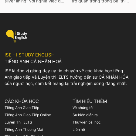
silver lining” với nghĩa việc gì
trò quan trọng trong bài thi
đó không thể xảy ra hay khó
IELTS. Vì thế hãy cùng ISE tìm
có thể mà làm điều gì đó. Để
hiểu các từ vựng thông dụng
tìm hiểu rõ hơn về ý nghĩa
nhất, cùng với bài mẫu và bài
cũng như cách dùng của
tập chi tiết về chủ đề này
idiom này, mọi người có thể
nhé! I. Bài mẫu IELTS
tham khảo bài viết […]
Speaking Part 1 Family and
Friends […]
ISE - I STUDY ENGLISH
TIẾNG ANH CÁ NHÂN HOÁ
ISE là đơn vị giảng dạy uy tín chuyên về các khóa học tiếng
Anh giao tiếp và Luyện thi IELTS hướng đến sự CÁ NHÂN HÓA
của người học, cam kết mang lại trải nghiệm xứng đáng nhất.
CÁC KHÓA HỌC
TÌM HIỂU THÊM
Tiếng Anh Giao Tiếp
Về chúng tôi
Tiếng Anh Giao Tiếp Online
Sự kiện diễn ra
Luyện Thi IELTS
Thư viện bài học
Tiếng Anh Thương Mại
Liên hệ