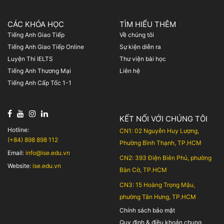
CÁC KHÓA HỌC
TÌM HIỂU THÊM
Tiếng Anh Giao Tiếp
Về chúng tôi
Tiếng Anh Giao Tiếp Online
Sự kiện diễn ra
Luyện Thi IELTS
Thư viện bài học
Tiếng Anh Thương Mại
Liên hệ
Tiếng Anh Cấp Tốc 1-1
KẾT NỐI VỚI CHÚNG TÔI
Hotline:
CN1: 02 Nguyễn Huy Lượng,
(+84) 898 898 112
Phường Bình Thạnh, TP.HCM
Email:
info@ise.edu.vn
CN2: 393 Điện Biên Phủ, phường
Website:
ise.edu.vn
Bàn Cờ, TP.HCM
CN3: 15 Hoàng Trọng Mậu,
phường Tân Hưng, TP.HCM
Chính sách bảo mật
Quy định & điều khoản chung