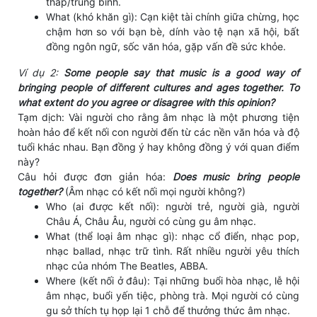
thấp/trung bình.
What (khó khăn gì): Cạn kiệt tài chính giữa chừng, học
chậm hơn so với bạn bè, dính vào tệ nạn xã hội, bất
đồng ngôn ngữ, sốc văn hóa, gặp vấn đề sức khỏe.
Ví dụ 2:
Some people say that music is a good way of
bringing people of different cultures and ages together. To
what extent do you agree or disagree with this opinion?
Tạm dịch: Vài người cho rằng âm nhạc là một phương tiện
hoàn hảo để kết nối con người đến từ các nền văn hóa và độ
tuổi khác nhau. Bạn đồng ý hay không đồng ý với quan điểm
này?
Câu hỏi được đơn giản hóa:
Does music bring people
together?
(Âm nhạc có kết nối mọi người không?)
Who (ai được kết nối): người trẻ, người già, người
Châu Á, Châu Âu, người có cùng gu âm nhạc.
What (thể loại âm nhạc gì): nhạc cổ điển, nhạc pop,
nhạc ballad, nhạc trữ tình. Rất nhiều người yêu thích
nhạc của nhóm The Beatles, ABBA.
Where (kết nối ở đâu): Tại những buổi hòa nhạc, lễ hội
âm nhạc, buổi yến tiệc, phòng trà. Mọi người có cùng
gu sở thích tụ họp lại 1 chỗ để thưởng thức âm nhạc.