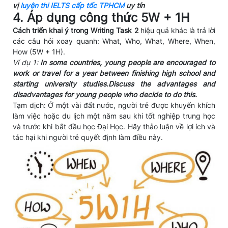
vị
luyện thi IELTS cấp tốc TPHCM
uy tín
4. Áp dụng công thức 5W + 1H
Cách triển khai ý trong Writing Task 2
hiệu quả khác là trả lời
các câu hỏi xoay quanh: What, Who, What, Where, When,
How (5W + 1H).
Ví dụ 1:
In some countries, young people are encouraged to
work or travel for a year between finishing high school and
starting university studies.Discuss the advantages and
disadvantages for young people who decide to do this.
Tạm dịch: Ở một vài đất nước, người trẻ được khuyến khích
làm việc hoặc du lịch một năm sau khi tốt nghiệp trung học
và trước khi bắt đầu học Đại Học. Hãy thảo luận về lợi ích và
tác hại khi người trẻ quyết định làm điều này.