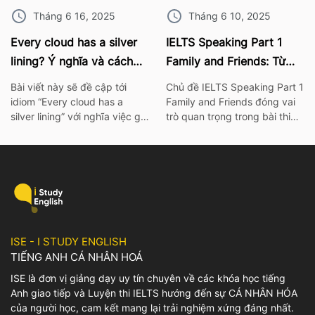
Tháng 6 16, 2025
Tháng 6 10, 2025
Every cloud has a silver
IELTS Speaking Part 1
lining? Ý nghĩa và cách
Family and Friends: Từ
dùng chính xác nhất
vựng kèm bài mẫu chi tiết
Bài viết này sẽ đề cập tới
Chủ đề IELTS Speaking Part 1
idiom “Every cloud has a
Family and Friends đóng vai
silver lining” với nghĩa việc gì
trò quan trọng trong bài thi
đó không thể xảy ra hay khó
IELTS. Vì thế hãy cùng ISE tìm
có thể mà làm điều gì đó. Để
hiểu các từ vựng thông dụng
tìm hiểu rõ hơn về ý nghĩa
nhất, cùng với bài mẫu và bài
cũng như cách dùng của
tập chi tiết về chủ đề này
idiom này, mọi người có thể
nhé! I. Bài mẫu IELTS
tham khảo bài viết […]
Speaking Part 1 Family and
Friends […]
ISE - I STUDY ENGLISH
TIẾNG ANH CÁ NHÂN HOÁ
ISE là đơn vị giảng dạy uy tín chuyên về các khóa học tiếng
Anh giao tiếp và Luyện thi IELTS hướng đến sự CÁ NHÂN HÓA
của người học, cam kết mang lại trải nghiệm xứng đáng nhất.