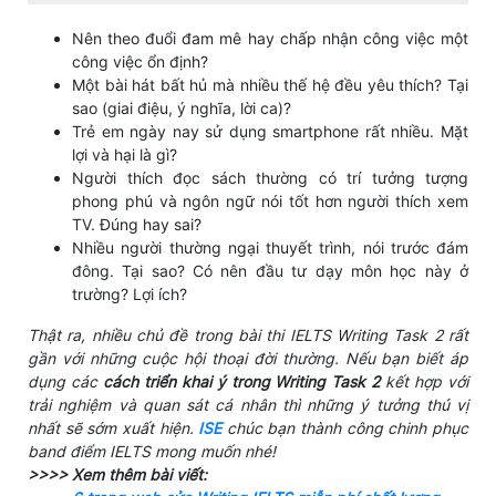
Nên theo đuổi đam mê hay chấp nhận công việc một
công việc ổn định?
Một bài hát bất hủ mà nhiều thế hệ đều yêu thích? Tại
sao (giai điệu, ý nghĩa, lời ca)?
Trẻ em ngày nay sử dụng smartphone rất nhiều. Mặt
lợi và hại là gì?
Người thích đọc sách thường có trí tưởng tượng
phong phú và ngôn ngữ nói tốt hơn người thích xem
TV. Đúng hay sai?
Nhiều người thường ngại thuyết trình, nói trước đám
đông. Tại sao? Có nên đầu tư dạy môn học này ở
trường? Lợi ích?
Thật ra, nhiều chủ đề trong bài thi IELTS Writing Task 2 rất
gần với những cuộc hội thoại đời thường. Nếu bạn biết áp
dụng các
cách triển khai ý trong Writing Task 2
kết hợp với
trải nghiệm và quan sát cá nhân thì những ý tưởng thú vị
nhất sẽ sớm xuất hiện.
ISE
chúc bạn thành công chinh phục
band điểm IELTS mong muốn nhé!
>>>> Xem thêm bài viết: