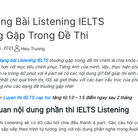
ng Bài Listening IELTS
 Gặp Trong Đề Thi
, 2021
Hieu Truong
ạng bài Listening IELTS
thường gặp trong đề thi chính là chìa khóa 
hơn với mục tiêu chinh phục Tiếng Anh của mình. Vậy, thực hiện ph
n ra trong 40 phút với 4 part sẽ có các nội dung gì? Để giúp thí sinh 
nhất cho quá trình thi, ISE sẽ giới thiệu với các bạn cấu trúc của ph
ũng như các dạng đề thường gặp nhé!
y:
Luyen thi IELTS cap toc
tăng từ 1.0 – 1.5 điểm ngay sau 2 tháng
uan nội dung phần thi IELTS Listening
thi Listening sẽ có 40 câu hỏi chia đều thành 4 part. Các câu hỏi c
sắp xếp theo trình tự tương ứng với nội dung phần nghe trong Audi