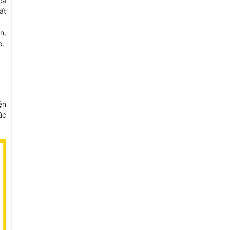
cả
ất
n,
p.
ện
úc