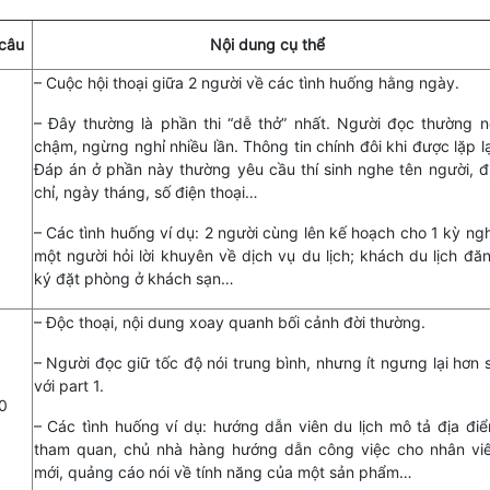
câu
Nội dung cụ thể
– Cuộc hội thoại giữa 2 người về các tình huống hằng ngày.
– Đây thường là phần thi “dễ thở” nhất. Người đọc thường n
chậm, ngừng nghỉ nhiều lần. Thông tin chính đôi khi được lặp lạ
Đáp án ở phần này thường yêu cầu thí sinh nghe tên người, đ
chỉ, ngày tháng, số điện thoại…
– Các tình huống ví dụ: 2 người cùng lên kế hoạch cho 1 kỳ ngh
một người hỏi lời khuyên về dịch vụ du lịch; khách du lịch đă
ký đặt phòng ở khách sạn…
– Độc thoại, nội dung xoay quanh bối cảnh đời thường.
– Người đọc giữ tốc độ nói trung bình, nhưng ít ngưng lại hơn 
với part 1.
0
– Các tình huống ví dụ: hướng dẫn viên du lịch mô tả địa đi
tham quan, chủ nhà hàng hướng dẫn công việc cho nhân vi
mới, quảng cáo nói về tính năng của một sản phẩm…