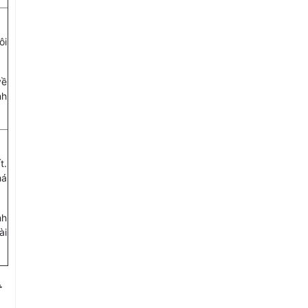
ôi
về
nh
t.
há
nh
ài
+