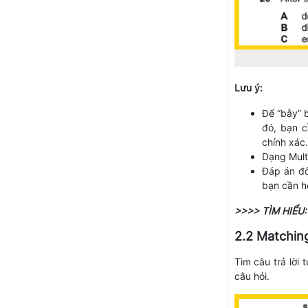
Lưu ý:
Để “bẫy” 
đó, bạn c
chính xác.
Dạng Mult
Đáp án đô
bạn cần hế
>>>> TÌM HIỂU
2.2 Matchin
Tìm câu trả lời 
câu hỏi.