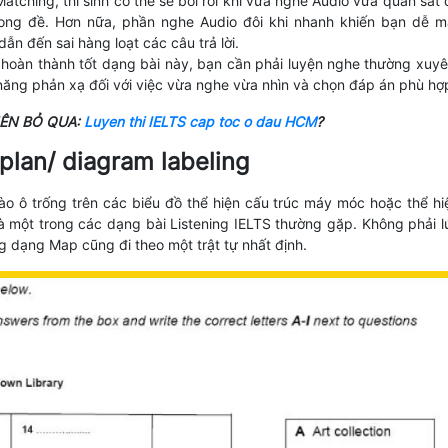
atching, thí sinh có thể sẽ bối rối khi vừa nghe Audio vừa quan sát 
ong đề. Hơn nữa, phần nghe Audio đôi khi nhanh khiến bạn dễ m
 dẫn đến sai hàng loạt các câu trả lời.
 hoàn thành tốt dạng bài này, bạn cần phải luyện nghe thường xuyê
năng phản xạ đối với việc vừa nghe vừa nhìn và chọn đáp án phù hợ
ÊN BỎ QUA:
Luyen thi IELTS cap toc o dau HCM
?
plan/ diagram labeling
vào ô trống trên các biểu đồ thể hiện cấu trúc máy móc hoặc thể hi
là một trong các dạng bài Listening IELTS thường gặp. Không phải l
g dạng Map cũng đi theo một trật tự nhất định.