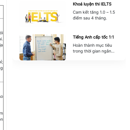
Khoá luyện thi IELTS
Cam kết tăng 1.0 – 1.5
điểm sau 4 tháng.
ói
Tiếng Anh cấp tốc 1:1
i.
ịa
Hoàn thành mục tiêu
trong thời gian ngắn
nhất.
ỉ;
ng
so
ểm
ên