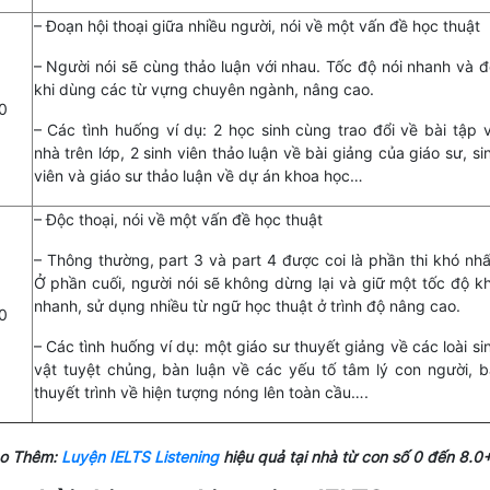
– Đoạn hội thoại giữa nhiều người, nói về một vấn đề học thuật
– Người nói sẽ cùng thảo luận với nhau. Tốc độ nói nhanh và đ
khi dùng các từ vựng chuyên ngành, nâng cao.
0
– Các tình huống ví dụ: 2 học sinh cùng trao đổi về bài tập 
nhà trên lớp, 2 sinh viên thảo luận về bài giảng của giáo sư, si
viên và giáo sư thảo luận về dự án khoa học…
– Độc thoại, nói về một vấn đề học thuật
– Thông thường, part 3 và part 4 được coi là phần thi khó nhấ
Ở phần cuối, người nói sẽ không dừng lại và giữ một tốc độ k
nhanh, sử dụng nhiều từ ngữ học thuật ở trình độ nâng cao.
0
– Các tình huống ví dụ: một giáo sư thuyết giảng về các loài si
vật tuyệt chủng, bàn luận về các yếu tố tâm lý con người, b
thuyết trình về hiện tượng nóng lên toàn cầu….
o Thêm:
Luyện IELTS Listening
hiệu quả tại nhà từ con số 0 đến 8.0