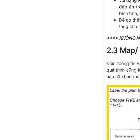
Với dạng M
đáp án tr
bình tĩnh,
Để có thể
tăng khả 
>>>> KHÔNG N
2.3 Map/ 
Điền thông tin 
quá trình cũng 
nào câu hỏi tron