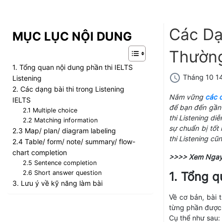
Các Dạ
MỤC LỤC NỘI DUNG
Thường
1. Tổng quan nội dung phần thi IELTS
Tháng 10 14
Listening
2. Các dạng bài thi trong Listening
Nắm vững
các d
IELTS
để bạn đến gần 
2.1 Multiple choice
thi Listening
diễ
2.2 Matching information
sự chuẩn bị tốt 
2.3 Map/ plan/ diagram labeling
thi Listening c
2.4 Table/ form/ note/ summary/ flow-
chart completion
>>>> Xem Nga
2.5 Sentence completion
2.6 Short answer question
1. Tổng q
3. Lưu ý về kỹ năng làm bài
Về cơ bản, bài 
từng phần được 
Cụ thể như sau: