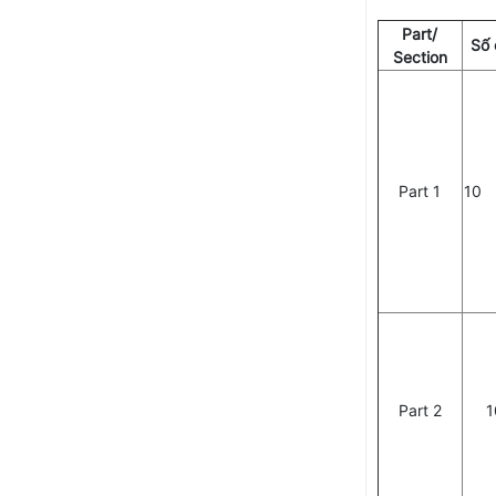
Part/
Số 
Section
Part 1
10
Part 2
1