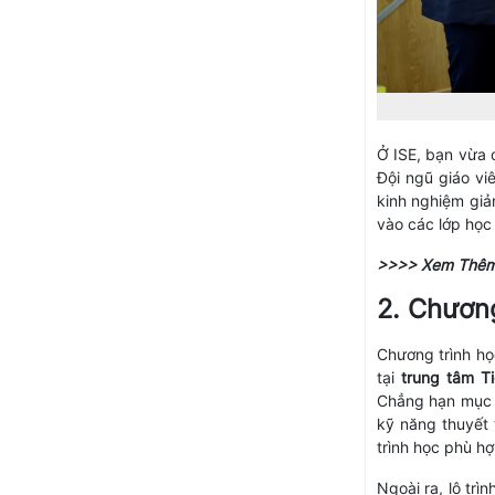
Ở ISE, bạn vừa 
Đội ngũ giáo vi
kinh nghiệm giả
vào các lớp học 
>>>> Xem Thêm
2. Chương
Chương trình họ
tại
trung tâm T
Chẳng hạn mục t
kỹ năng thuyết
trình học phù h
Ngoài ra, lộ trì