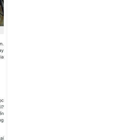
m.
ày
ia
ọc
ì?
ển
ng
ại