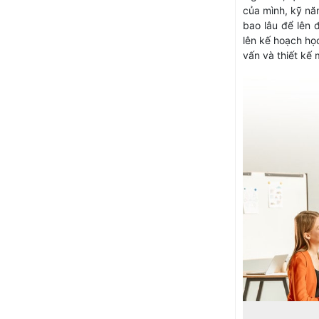
của mình, kỹ năn
bao lâu để lên
lên kế hoạch học
vấn và thiết kế m