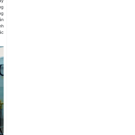
ay
ng
ng
ản
nh
ắc