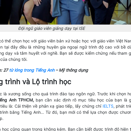
Đội ngũ giáo viên giảng dạy tại ISE
có thể chọn học với giáo viên bản xứ hoặc học với giáo viên Việt Na
ên tại đây đều là những huyên gia ngoại ngữ trình độ cao với bề d
ng dạy và tâm huyết với nghề. Bạn sẽ được kiểm chứng nếu tham g
của chúng tôi.
: 27
từ lóng trong Tiếng Anh
– Mỹ thông dụng
 trình và Lộ trình học
c là xương sống cho quá trình đào tạo ngôn ngữ. Trước khi chọn h
iếng Anh TPHCM,
bạn cần xác định rõ mục tiêu học của bạn là g
iêu là: Cải thiện về phản xạ giao tiếp, lấy chứng chỉ
IELTS
, phát tri
 trình bằng Tiếng Anh… Từ đó, bạn mới có thể lựa chọn được chươ
ợp.
nh học cũng quan trọng không kém. Bạn cần biết được trình độ hiện t