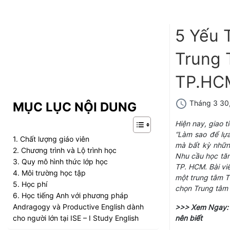
5 Yếu 
Trung 
TP.HC
Tháng 3 30
MỤC LỤC NỘI DUNG
Hiện nay, giao 
“Làm sao để lự
1. Chất lượng giáo viên
mà bất kỳ những
2. Chương trình và Lộ trình học
Nhu cầu học tăn
3. Quy mô hình thức lớp học
TP. HCM. Bài viế
4. Môi trường học tập
một trung tâm Ti
5. Học phí
chọn Trung tâm 
6. Học tiếng Anh với phương pháp
Andragogy và Productive English dành
>>> Xem Ngay:
cho người lớn tại ISE – I Study English
nên biết