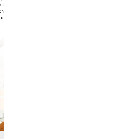
an
ch
tư