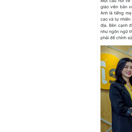
Một câu hỏi về 
giáo viên bản x
Anh là tiếng m
cao và tự nhiên
địa. Bên cạnh đ
như ngôn ngữ th
phải để chỉnh s