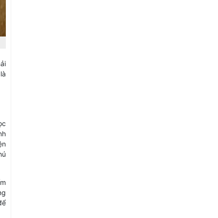
ải
là
ọc
nh
ện
hú
ếm
ng
để