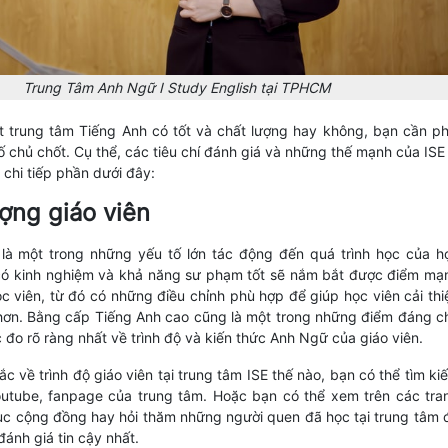
Trung Tâm Anh Ngữ I Study English tại TPHCM
 trung tâm Tiếng Anh có tốt và chất lượng hay không, bạn cần ph
 chủ chốt. Cụ thể, các tiêu chí đánh giá và những thế mạnh của ISE 
 chi tiếp phần dưới đây:
ượng giáo viên
 là một trong những yếu tố lớn tác động đến quá trình học của h
 có kinh nghiệm và khả năng sư phạm tốt sẽ nắm bắt được điểm mạ
c viên, từ đó có những điều chỉnh phù hợp để giúp học viên cải thi
hơn. Bằng cấp Tiếng Anh cao cũng là một trong những điểm đáng c
c đo rõ ràng nhất về trình độ và kiến thức Anh Ngữ của giáo viên.
 về trình độ giáo viên tại trung tâm ISE thế nào, bạn có thể tìm ki
outube, fanpage của trung tâm. Hoặc bạn có thể xem trên các tra
ục cộng đồng hay hỏi thăm những người quen đã học tại trung tâm 
đánh giá tin cậy nhất.