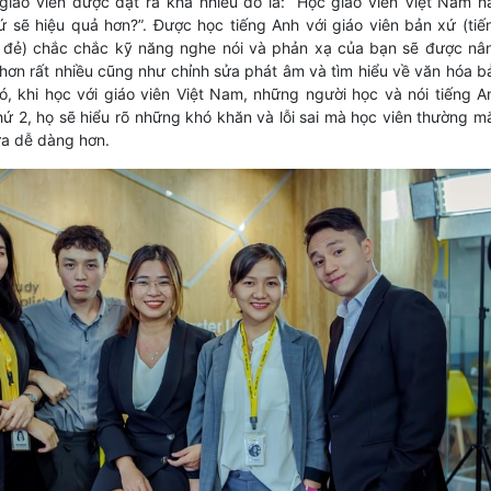
giáo viên được đặt ra khá nhiều đó là: “Học giáo viên Việt Nam h
ứ sẽ hiệu quả hơn?”. Được học tiếng Anh với giáo viên bản xứ (tiế
ẹ đẻ) chắc chắc kỹ năng nghe nói và phản xạ của bạn sẽ được nâ
 hơn rất nhiều cũng như chỉnh sửa phát âm và tìm hiểu về văn hóa b
ó, khi học với giáo viên Việt Nam, những người học và nói tiếng A
ứ 2, họ sẽ hiểu rõ những khó khăn và lỗi sai mà học viên thường m
ửa dễ dàng hơn.