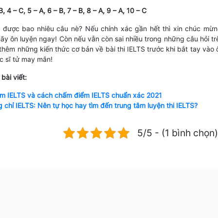
B, 4 – C, 5 – A, 6 – B, 7 – B, 8 – A, 9 – A, 10 – C
g được bao nhiêu câu nè? Nếu chính xác gần hết thì xin chúc mừn
hãy ôn luyện ngay! Còn nếu vẫn còn sai nhiều trong những câu hỏi tr
thêm những kiến thức cơ bản về bài thi IELTS trước khi bắt tay vào 
ác sĩ tử may mắn!
ài viết:
m IELTS và cách chấm điểm IELTS chuẩn xác 2021
 chỉ IELTS: Nên tự học hay tìm đến trung tâm luyện thi IELTS?
5/5 - (1 bình chọn)