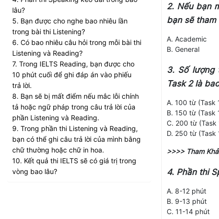
2. Nếu bạn m
lâu?
bạn sẽ tham 
5. Bạn được cho nghe bao nhiêu lần
trong bài thi Listening?
A. Academic
6. Có bao nhiêu câu hỏi trong mỗi bài thi
B. General
Listening và Reading?
7. Trong IELTS Reading, bạn được cho
3. Số lượng t
10 phút cuối để ghi đáp án vào phiếu
Task 2 là ba
trả lời.
8. Bạn sẽ bị mất điểm nếu mắc lỗi chính
A. 100 từ (Task 
tả hoặc ngữ pháp trong câu trả lời của
B. 150 từ (Task 
phần Listening và Reading.
C. 200 từ (Task 
9. Trong phần thi Listening và Reading,
D. 250 từ (Task 
bạn có thể ghi câu trả lời của mình bằng
chữ thường hoặc chữ in hoa.
>>>> Tham Khả
10. Kết quả thi IELTS sẽ có giá trị trong
vòng bao lâu?
4. Phần thi S
A. 8-12 phút
B. 9-13 phút
C. 11-14 phút