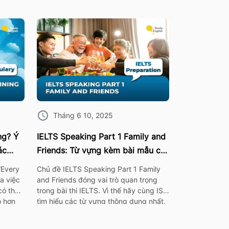
Tháng 6 10, 2025
ing? Ý
IELTS Speaking Part 1 Family and
ác
Friends: Từ vựng kèm bài mẫu chi
tiết
“Every
Chủ đề IELTS Speaking Part 1 Family
ĩa việc
and Friends đóng vai trò quan trọng
có thể
trong bài thi IELTS. Vì thế hãy cùng ISE
õ hơn
tìm hiểu các từ vựng thông dụng nhất,
 của
cùng với bài mẫu và bài tập chi tiết về
m khảo
chủ đề này nhé! I. Bài mẫu IELTS