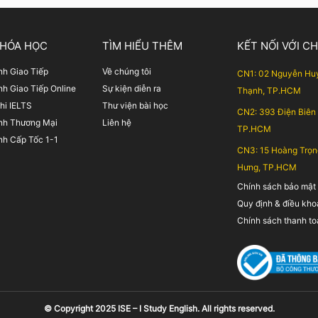
u IELTS Speaking Part 2:
bài viết […]
e an object […]
KHÓA HỌC
TÌM HIỂU THÊM
KẾT NỐI VỚI C
nh Giao Tiếp
Về chúng tôi
CN1: 02 Nguyễn Huy
nh Giao Tiếp Online
Sự kiện diễn ra
Thạnh, TP.HCM
hi IELTS
Thư viện bài học
CN2: 393 Điện Biên
nh Thương Mại
Liên hệ
TP.HCM
nh Cấp Tốc 1-1
CN3: 15 Hoàng Trọn
Hưng, TP.HCM
Chính sách bảo mật
Quy định & điều kh
Chính sách thanh to
© Copyright 2025 ISE – I Study English. All rights reserved.