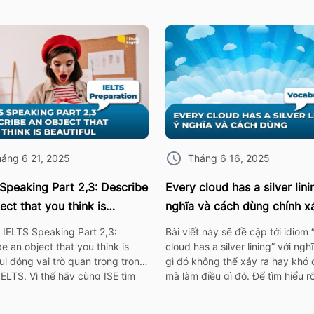
áng 6 21, 2025
Tháng 6 16, 2025
Speaking Part 2,3: Describe
Every cloud has a silver lin
ect that you think is
nghĩa và cách dùng chính x
ful
nhất
 IELTS Speaking Part 2,3:
Bài viết này sẽ đề cập tới idiom 
e an object that you think is
cloud has a silver lining” với ngh
ul đóng vai trò quan trọng trong
gì đó không thể xảy ra hay khó 
 IELTS. Vì thế hãy cùng ISE tìm
mà làm điều gì đó. Để tìm hiểu r
ác từ vựng thông dụng nhất,
về ý nghĩa cũng như cách dùng
i bài mẫu về chủ đề này nhé! 1.
idiom này, mọi người có thể tha