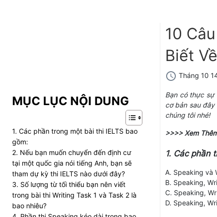
10 Câu
Biết Về
Tháng 10 14
Bạn có thực sự 
MỤC LỤC NỘI DUNG
cơ bản sau đây 
chúng tôi nhé!
1. Các phần trong một bài thi IELTS bao
>>>> Xem Thê
gồm:
2. Nếu bạn muốn chuyển đến định cư
1. Các phần t
tại một quốc gia nói tiếng Anh, bạn sẽ
A. Speaking và 
tham dự kỳ thi IELTS nào dưới đây?
B. Speaking, Wr
3. Số lượng từ tối thiểu bạn nên viết
C. Speaking, Wri
trong bài thi Writing Task 1 và Task 2 là
D. Speaking, Wr
bao nhiêu?
4. Phần thi Speaking kéo dài trong bao