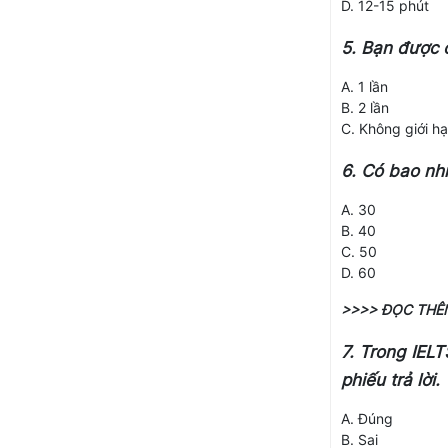
D. 12-15 phút
5. Bạn được c
A. 1 lần
B. 2 lần
C. Không giới h
6. Có bao nhi
A. 30
B. 40
C. 50
D. 60
>>>> ĐỌC THÊM
7. Trong IEL
phiếu trả lời.
A. Đúng
B. Sai