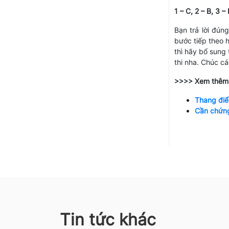
1 – C, 2 – B, 3 – 
Bạn trả lời đún
bước tiếp theo 
thì hãy bổ sung 
thi nha. Chúc c
>>>> Xem thêm b
Thang điể
Cần chứng
Tin tức khác