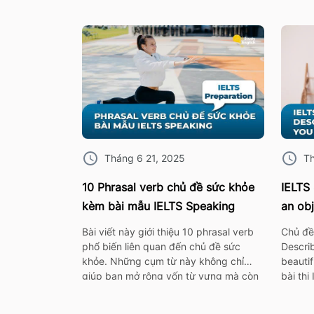
Tháng 6 21, 2025
Th
10 Phrasal verb chủ đề sức khỏe
IELTS 
kèm bài mẫu IELTS Speaking
an obj
beauti
Bài viết này giới thiệu 10 phrasal verb
Chủ đề
phổ biến liên quan đến chủ đề sức
Describ
khỏe. Những cụm từ này không chỉ
beautif
giúp bạn mở rộng vốn từ vựng mà còn
bài thi
rất hữu ích khi áp dụng trong bài thi nói
hiểu c
IELTS Speaking. I. 10 Phrasal verb chủ
cùng vớ