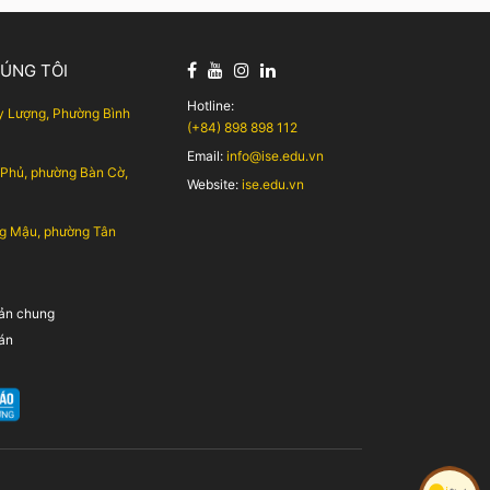
Speaking Part 1 Family and Friends […]
HÚNG TÔI
Hotline:
 Lượng, Phường Bình
(+84) 898 898 112
Email:
info@ise.edu.vn
 Phủ, phường Bàn Cờ,
Website:
ise.edu.vn
g Mậu, phường Tân
oản chung
án