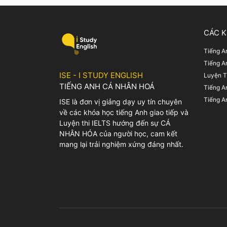
đề sức khỏe Burn out – […]
Bài mẫ
Describ
CÁC 
Tiếng A
Tiếng A
ISE - I STUDY ENGLISH
Luyện T
TIẾNG ANH CÁ NHÂN HOÁ
Tiếng A
Tiếng A
ISE là đơn vị giảng dạy uy tín chuyên
về các khóa học tiếng Anh giao tiếp và
Luyện thi IELTS hướng đến sự CÁ
NHÂN HÓA của người học, cam kết
mang lại trải nghiệm xứng đáng nhất.