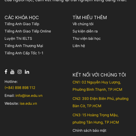
CÁC KHÓA HỌC
TÌM HIỂU THÊM
Tiếng Anh Giao Tiếp
Về chúng tôi
Tiếng Anh Giao Tiếp Online
Sự kiện diễn ra
Luyện Thi IELTS
Thư viện bài học
Tiếng Anh Thương Mại
Liên hệ
Tiếng Anh Cấp Tốc 1-1
KẾT NỐI VỚI CHÚNG TÔI
Hotline:
CN1: 02 Nguyễn Huy Lượng,
(+84) 898 898 112
Phường Bình Thạnh, TP.HCM
Email:
info@ise.edu.vn
CN2: 393 Điện Biên Phủ, phường
Website:
ise.edu.vn
Bàn Cờ, TP.HCM
CN3: 15 Hoàng Trọng Mậu,
phường Tân Hưng, TP.HCM
Chính sách bảo mật