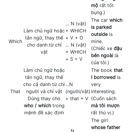
mộ
rất tốt
bụng.)
The car
which
… N (vật)
is parked
Làm chủ ngữ hoặc
+ WHICH
outside
is
tân ngữ, thay thế
+ V + O
Which
mine.
cho danh từ chỉ
… N (vật)
(Chiếc xe
đậu
vật
+ WHICH
bên ngoài
là
+ S + V
của tôi.)
Làm chủ ngữ hoặc
The book
that
tân ngữ, thay thế
I borrowed
is
cho cả danh từ chì
…N
very
That
người và chỉ vật
(người/vật)
interesting.
Dùng thay cho
+ that + V
(Cuốn sách
who / which
trong
mà tôi mượn
mệnh đề xác định
rất thú vị.)
The girl
whose father
… N