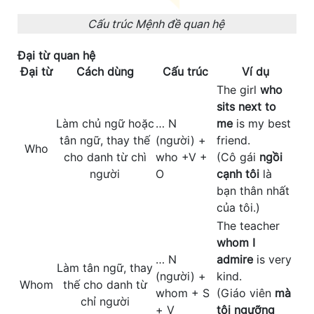
Cấu trúc Mệnh đề quan hệ
Đại từ quan hệ
Đại từ
Cách dùng
Cấu trúc
Ví dụ
The girl
who
sits next to
Làm chủ ngữ hoặc
… N
me
is my best
tân ngữ, thay thế
(người) +
friend.
Who
cho danh từ chì
who +V +
(Cô gái
ngồi
người
O
cạnh tôi
là
bạn thân nhất
của tôi.)
The teacher
whom I
… N
admire
is very
Làm tân ngữ, thay
(người) +
kind.
Whom
thế cho danh từ
whom + S
(Giáo viên
mà
chỉ người
+ V
tôi ngưỡng