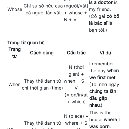
is a doctor
is
Chỉ sự sở hữu của
(người/vật)
Whose
my friend.
cả người lẫn vật
+ whose +
(Cô gái
có bố
N + V
là bác sĩ
là
bạn tôi.)
Trạng từ quan hệ
Trạng
Cách dùng
Cấu trúc
Ví dụ
từ
I remember
N (thời
the day
when
gian) +
we first met
.
Thay thế danh từ
when + S +
When
(Tôi nhớ ngày
chỉ thời gian (time)
V
chúng ta lần
(= on/in/at
đầu gặp
+ which)
nhau
.)
This is the
N (place) +
house
where I
Thay thế danh từ
where + S
was born.