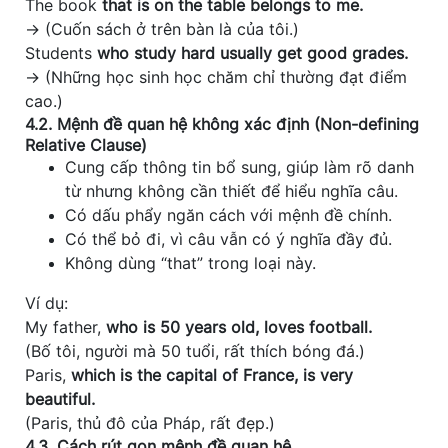
The book
that is on the table belongs to me.
→ (Cuốn sách ở trên bàn là của tôi.)
Students
who study hard usually get good grades.
→ (Những học sinh học chăm chỉ thường đạt điểm
cao.)
4.2. Mệnh đề quan hệ không xác định (Non-defining
Relative Clause)
Cung cấp thông tin bổ sung, giúp làm rõ danh
từ nhưng không cần thiết để hiểu nghĩa câu.
Có dấu phẩy ngăn cách với mệnh đề chính.
Có thể bỏ đi, vì câu vẫn có ý nghĩa đầy đủ.
Không dùng “that” trong loại này.
Ví dụ:
My father,
who is 50 years old, loves football.
(Bố tôi, người mà 50 tuổi, rất thích bóng đá.)
Paris,
which is the capital of France, is very
beautiful.
(Paris, thủ đô của Pháp, rất đẹp.)
4.3. Cách rút gọn mệnh đề quan hệ