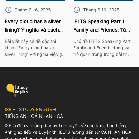
out – […]
object […]
Tháng 6 16, 2025
Tháng 6 10, 2025
Every cloud has a silver
IELTS Speaking Part 1
lining? Ý nghĩa và cách
Family and Friends: Từ
dùng chính xác nhất
vựng kèm bài mẫu chi tiết
Bài viết này sẽ đề cập tới
Chủ đề IELTS Speaking Part 1
idiom “Every cloud has a
Family and Friends đóng vai
silver lining” với nghĩa việc gì
trò quan trọng trong bài thi
đó không thể xảy ra hay khó
IELTS. Vì thế hãy cùng ISE tìm
có thể mà làm điều gì đó. Để
hiểu các từ vựng thông dụng
tìm hiểu rõ hơn về ý nghĩa
nhất, cùng với bài mẫu và bài
cũng như cách dùng của
tập chi tiết về chủ đề này
idiom này, mọi người có thể
nhé! I. Bài mẫu IELTS
tham khảo bài viết […]
Speaking Part 1 Family and
Friends […]
ISE - I STUDY ENGLISH
TIẾNG ANH CÁ NHÂN HOÁ
ISE là đơn vị giảng dạy uy tín chuyên về các khóa học tiếng
Anh giao tiếp và Luyện thi IELTS hướng đến sự CÁ NHÂN HÓA
của người học, cam kết mang lại trải nghiệm xứng đáng nhất.