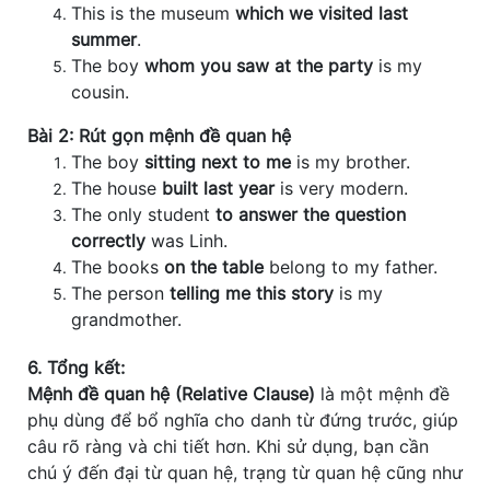
This is the museum
which we visited last
summer
.
The boy
whom you saw at the party
is my
cousin.
Bài 2: Rút gọn mệnh đề quan hệ
The boy
sitting next to me
is my brother.
The house
built last year
is very modern.
The only student
to answer the question
correctly
was Linh.
The books
on the table
belong to my father.
The person
telling me this story
is my
grandmother.
6. Tổng kết:
Mệnh đề quan hệ (Relative Clause)
là một mệnh đề
phụ dùng để bổ nghĩa cho danh từ đứng trước, giúp
câu rõ ràng và chi tiết hơn. Khi sử dụng, bạn cần
chú ý đến đại từ quan hệ, trạng từ quan hệ cũng như