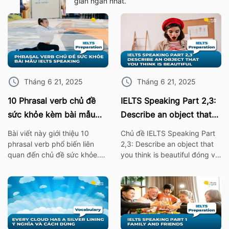
gian ngắn nhất.
Tháng 6 21, 2025
Tháng 6 21, 2025
10 Phrasal verb chủ đề
IELTS Speaking Part 2,3:
sức khỏe kèm bài mẫu
Describe an object that
IELTS Speaking
you think is beautiful
Bài viết này giới thiệu 10
Chủ đề IELTS Speaking Part
phrasal verb phổ biến liên
2,3: Describe an object that
quan đến chủ đề sức khỏe.
you think is beautiful đóng vai
Những cụm từ này không chỉ
trò quan trọng trong bài thi
giúp bạn mở rộng vốn từ
IELTS. Vì thế hãy cùng ISE tìm
vựng mà còn rất hữu ích khi
hiểu các từ vựng thông dụng
áp dụng trong bài thi nói
nhất, cùng với bài mẫu về chủ
IELTS Speaking. I. 10 Phrasal
đề này nhé! 1. Bài mẫu IELTS
verb chủ đề sức khỏe Burn
Speaking Part 2: Describe an