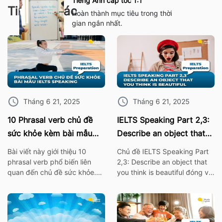
Tiếng Anh cấp tốc 1:1
Tin tức khác
Hoàn thành mục tiêu trong thời
gian ngắn nhất.
Tháng 6 21, 2025
Tháng 6 21, 2025
10 Phrasal verb chủ đề
IELTS Speaking Part 2,3:
sức khỏe kèm bài mẫu
Describe an object that
IELTS Speaking
you think is beautiful
Bài viết này giới thiệu 10
Chủ đề IELTS Speaking Part
phrasal verb phổ biến liên
2,3: Describe an object that
quan đến chủ đề sức khỏe.
you think is beautiful đóng vai
Những cụm từ này không chỉ
trò quan trọng trong bài thi
giúp bạn mở rộng vốn từ
IELTS. Vì thế hãy cùng ISE tìm
vựng mà còn rất hữu ích khi
hiểu các từ vựng thông dụng
áp dụng trong bài thi nói
nhất, cùng với bài mẫu về chủ