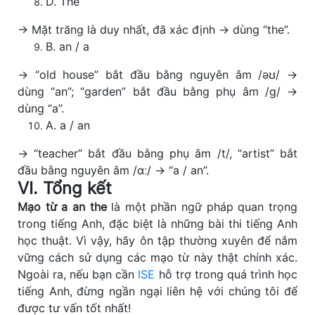
D. The
→ Mặt trăng là duy nhất, đã xác định → dùng “the”.
B. an / a
→ “old house” bắt đầu bằng nguyên âm /əʊ/ →
dùng “an”; “garden” bắt đầu bằng phụ âm /g/ →
dùng “a”.
A. a / an
→ “teacher” bắt đầu bằng phụ âm /t/, “artist” bắt
đầu bằng nguyên âm /ɑː/ → “a / an”.
VI. Tổng kết
Mạo từ a an the
là một phần ngữ pháp quan trọng
trong tiếng Anh, đặc biệt là những bài thi tiếng Anh
học thuật. Vì vậy, hãy ôn tập thường xuyên để nắm
vững cách sử dụng các mạo từ này thật chính xác.
Ngoài ra, nếu bạn cần
ISE
hỗ trợ trong quá trình học
tiếng Anh, đừng ngần ngại liên hệ với chúng tôi để
được tư vấn tốt nhất!