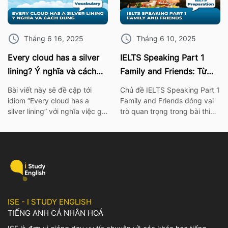
IELTS Speaking. I. 10 Phrasal
đề này nhé! 1. Bài mẫu IELTS
verb chủ đề sức khỏe Burn
Speaking Part 2: Describe an
out – […]
object […]
Tháng 6 16, 2025
Tháng 6 10, 2025
Every cloud has a silver
IELTS Speaking Part 1
lining? Ý nghĩa và cách
Family and Friends: Từ
dùng chính xác nhất
vựng kèm bài mẫu chi tiết
Bài viết này sẽ đề cập tới
Chủ đề IELTS Speaking Part 1
idiom “Every cloud has a
Family and Friends đóng vai
silver lining” với nghĩa việc gì
trò quan trọng trong bài thi
đó không thể xảy ra hay khó
IELTS. Vì thế hãy cùng ISE tìm
có thể mà làm điều gì đó. Để
hiểu các từ vựng thông dụng
tìm hiểu rõ hơn về ý nghĩa
nhất, cùng với bài mẫu và bài
cũng như cách dùng của
tập chi tiết về chủ đề này
idiom này, mọi người có thể
nhé! I. Bài mẫu IELTS
tham khảo bài viết […]
Speaking Part 1 Family and
Friends […]
ISE - I STUDY ENGLISH
TIẾNG ANH CÁ NHÂN HOÁ