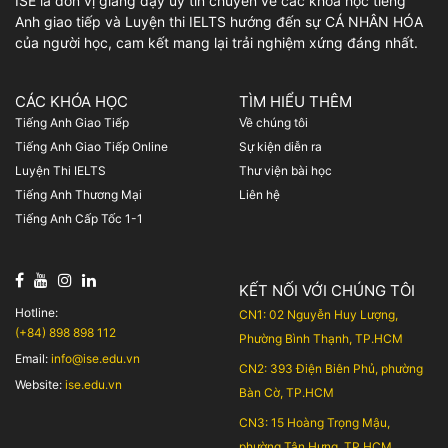
ISE là đơn vị giảng dạy uy tín chuyên về các khóa học tiếng
Anh giao tiếp và Luyện thi IELTS hướng đến sự CÁ NHÂN HÓA
của người học, cam kết mang lại trải nghiệm xứng đáng nhất.
CÁC KHÓA HỌC
TÌM HIỂU THÊM
Tiếng Anh Giao Tiếp
Về chúng tôi
Tiếng Anh Giao Tiếp Online
Sự kiện diễn ra
Luyện Thi IELTS
Thư viện bài học
Tiếng Anh Thương Mại
Liên hệ
Tiếng Anh Cấp Tốc 1-1
KẾT NỐI VỚI CHÚNG TÔI
Hotline:
CN1: 02 Nguyễn Huy Lượng,
(+84) 898 898 112
Phường Bình Thạnh, TP.HCM
Email:
info@ise.edu.vn
CN2: 393 Điện Biên Phủ, phường
Website:
ise.edu.vn
Bàn Cờ, TP.HCM
CN3: 15 Hoàng Trọng Mậu,
phường Tân Hưng, TP.HCM