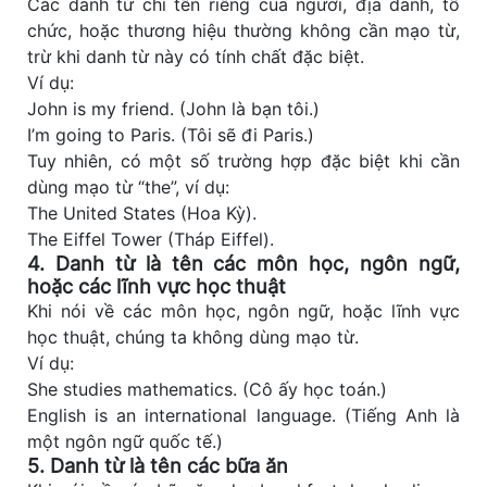
Các danh từ chỉ tên riêng của người, địa danh, tổ
chức, hoặc thương hiệu thường không cần mạo từ,
trừ khi danh từ này có tính chất đặc biệt.
Ví dụ:
John is my friend. (John là bạn tôi.)
I’m going to Paris. (Tôi sẽ đi Paris.)
Tuy nhiên, có một số trường hợp đặc biệt khi cần
dùng mạo từ “the”, ví dụ:
The United States (Hoa Kỳ).
The Eiffel Tower (Tháp Eiffel).
4. Danh từ là tên các môn học, ngôn ngữ,
hoặc các lĩnh vực học thuật
Khi nói về các môn học, ngôn ngữ, hoặc lĩnh vực
học thuật, chúng ta không dùng mạo từ.
Ví dụ:
She studies mathematics. (Cô ấy học toán.)
English is an international language. (Tiếng Anh là
một ngôn ngữ quốc tế.)
5. Danh từ là tên các bữa ăn