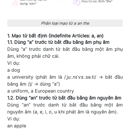
Phân loại mạo từ a an the
1. Mạo từ bất định (Indefinite Articles: a, an)
1.1. Dùng “a” trước từ bắt đầu bằng âm phụ âm
Dùng “a” trước danh từ bắt đầu bằng một âm phụ
âm, không phải chữ cái.
Ví dụ:
a dog
a university (phát âm là /ˌjuː.nɪˈvɜː.sə.ti/ → bắt đầu
bằng âm /j/ → dùng “a”)
a uniform, a European country
1.2. Dùng “an” trước từ bắt đầu bằng âm nguyên âm
Dùng “an” trước danh từ bắt đầu bằng một âm
nguyên âm (a, e, i, o, u khi phát âm là nguyên âm).
Ví dụ:
an apple