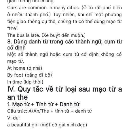
giao thông nói chung.
Cars are common in many cities. (Ô tô rất phổ biến
ở nhiều thành phố.) Tuy nhiên, khi chỉ một phương
tiện giao thông cụ thể, chúng ta có thể dùng mạo từ
“the”:
The bus is late. (Xe buýt đến muộn.)
8. Dùng danh từ trong các thành ngữ, cụm từ
cố định
Một số thành ngữ hoặc cụm từ cố định không có
mạo từ.
At home (ở nhà)
By foot (bằng đi bộ)
In time (kịp thời)
IV. Quy tắc về từ loại sau mạo từ a
an the
1. Mạo từ + Tính từ + Danh từ
Cấu trúc: A/An/The + tính từ + danh từ
Ví dụ:
a beautiful girl (một cô gái xinh đẹp)