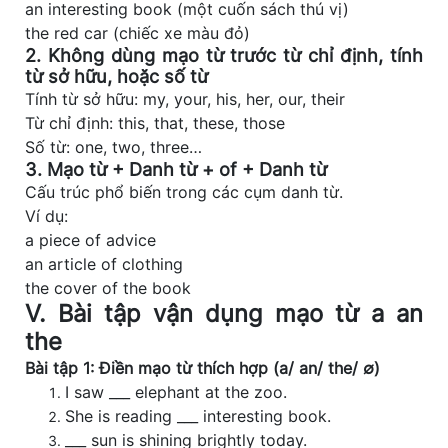
an interesting book (một cuốn sách thú vị)
the red car (chiếc xe màu đỏ)
2. Không dùng mạo từ trước từ chỉ định, tính
từ sở hữu, hoặc số từ
Tính từ sở hữu: my, your, his, her, our, their
Từ chỉ định: this, that, these, those
Số từ: one, two, three…
3. Mạo từ + Danh từ + of + Danh từ
Cấu trúc phổ biến trong các cụm danh từ.
Ví dụ:
a piece of advice
an article of clothing
the cover of the book
V. Bài tập vận dụng mạo từ a an
the
Bài tập 1: Điền mạo từ thích hợp (a/ an/ the/ ∅)
I saw ___ elephant at the zoo.
She is reading ___ interesting book.
___ sun is shining brightly today.