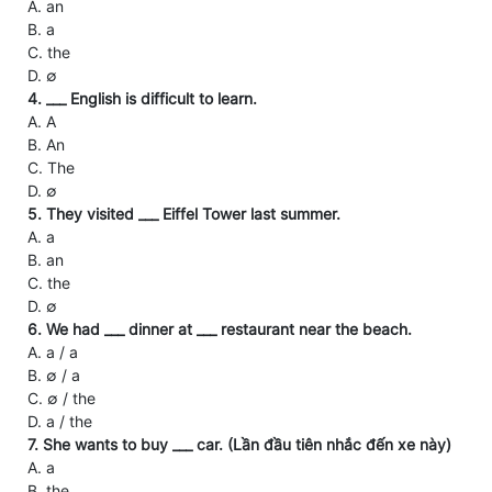
A. an
B. a
C. the
D. ∅
4. ___ English is difficult to learn.
A. A
B. An
C. The
D. ∅
5. They visited ___ Eiffel Tower last summer.
A. a
B. an
C. the
D. ∅
6. We had ___ dinner at ___ restaurant near the beach.
A. a / a
B. ∅ / a
C. ∅ / the
D. a / the
7. She wants to buy ___ car. (Lần đầu tiên nhắc đến xe này)
A. a
B. the