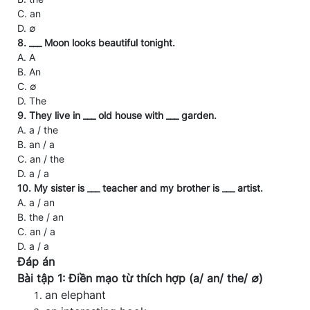
C. an
D. ∅
8. ___ Moon looks beautiful tonight.
A. A
B. An
C. ∅
D. The
9. They live in ___ old house with ___ garden.
A. a / the
B. an / a
C. an / the
D. a / a
10. My sister is ___ teacher and my brother is ___ artist.
A. a / an
B. the / an
C. an / a
D. a / a
Đáp án
Bài tập 1: Điền mạo từ thích hợp (a/ an/ the/ ∅)
an elephant