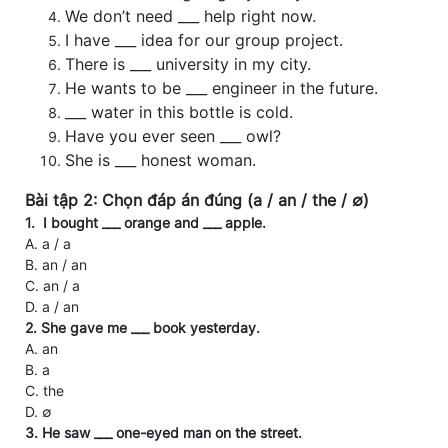
We don’t need ___ help right now.
I have ___ idea for our group project.
There is ___ university in my city.
He wants to be ___ engineer in the future.
___ water in this bottle is cold.
Have you ever seen ___ owl?
She is ___ honest woman.
Bài tập 2: Chọn đáp án đúng (a / an / the / ∅)
1. I bought ___ orange and ___ apple.
A. a / a
B. an / an
C. an / a
D. a / an
2. She gave me ___ book yesterday.
A. an
B. a
C. the
D. ∅
3. He saw ___ one-eyed man on the street.