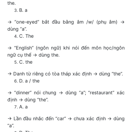
the.
B. a
→ “one-eyed” bắt đầu bằng âm /w/ (phụ âm) →
dùng “a”.
C. The
→ “English” (ngôn ngữ) khi nói đến môn học/ngôn
ngữ cụ thể → dùng the.
C. the
→ Danh từ riêng có tòa tháp xác định → dùng “the”.
D. a / the
→ “dinner” nói chung → dùng “a”; “restaurant” xác
định → dùng “the”.
A. a
→ Lần đầu nhắc đến “car” → chưa xác định → dùng
“a”.