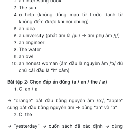
an interesting book
The sun
∅ help (không dùng mạo từ trước danh từ
không đếm được khi nói chung)
an idea
a university (phát âm là /juː/ → âm phụ âm /j/)
an engineer
The water
an owl
an honest woman (âm đầu là nguyên âm /ɒ/ dù
chữ cái đầu là “h” câm)
Bài tập 2: Chọn đáp án đúng (a / an / the / ∅)
C. an / a
→ “orange” bắt đầu bằng nguyên âm /ɔː/, “apple”
cũng bắt đầu bằng nguyên âm → dùng “an” và “a”.
C. the
→ “yesterday” → cuốn sách đã xác định → dùng