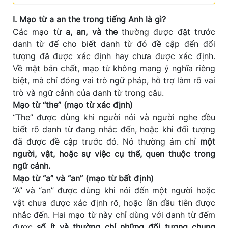
I. Mạo từ a an the trong tiếng Anh là gì?
Các mạo từ
a, an, và the
thường được đặt trước
danh từ để cho biết danh từ đó đề cập đến đối
tượng đã được xác định hay chưa được xác định.
Về mặt bản chất, mạo từ không mang ý nghĩa riêng
biệt, mà chỉ đóng vai trò ngữ pháp, hỗ trợ làm rõ vai
trò và ngữ cảnh của danh từ trong câu.
Mạo từ “the” (mạo từ xác định)
“The” được dùng khi người nói và người nghe đều
biết rõ danh từ đang nhắc đến, hoặc khi đối tượng
đã được đề cập trước đó. Nó thường ám chỉ
một
người, vật, hoặc sự việc cụ thể, quen thuộc trong
ngữ cảnh.
Mạo từ “a” và “an” (mạo từ bất định)
“A” và “an” được dùng khi nói đến một người hoặc
vật chưa được xác định rõ, hoặc lần đầu tiên được
nhắc đến. Hai mạo từ này chỉ dùng với danh từ đếm
được
số ít và thường chỉ những đối tượng chung