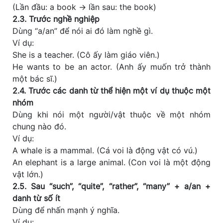
(Lần đầu: a book → lần sau: the book)
2.3. Trước nghề nghiệp
Dùng “a/an” để nói ai đó làm nghề gì.
Ví dụ:
She is a teacher. (Cô ấy làm giáo viên.)
He wants to be an actor. (Anh ấy muốn trở thành
một bác sĩ.)
2.4. Trước các danh từ thể hiện một ví dụ thuộc một
nhóm
Dùng khi nói một người/vật thuộc về một nhóm
chung nào đó.
Ví dụ:
A whale is a mammal. (Cá voi là động vật có vú.)
An elephant is a large animal. (Con voi là một động
vật lớn.)
2.5. Sau “such”, “quite”, “rather”, “many” + a/an +
danh từ số ít
Dùng để nhấn mạnh ý nghĩa.
Ví dụ: