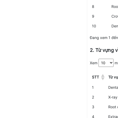
8
Roo
9
Cr
10
Den
Đang xem 1 đến 
2. Từ vựng v
Xem
m
STT
Từ v
1
Denta
2
X-ray
3
Root 
4
Extra