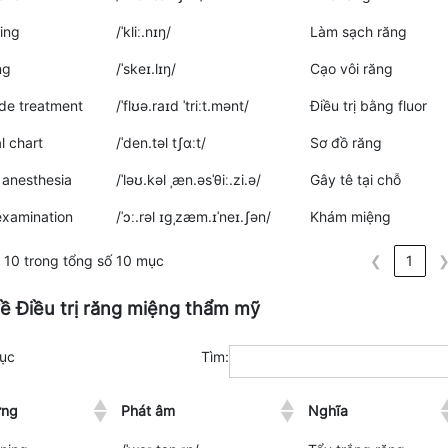
ing
/ˈkliː.nɪŋ/
Làm sạch răng
ng
/ˈskeɪ.lɪŋ/
Cạo vôi răng
ide treatment
/ˈflʊə.raɪd ˈtriːt.mənt/
Điều trị bằng fluor
l chart
/ˈden.təl tʃɑːt/
Sơ đồ răng
 anesthesia
/ˈləʊ.kəl ˌæn.əsˈθiː.zi.ə/
Gây tê tại chỗ
examination
/ˈɔː.rəl ɪɡˌzæm.ɪˈneɪ.ʃən/
Khám miệng
10 trong tổng số 10 mục
❮
1
về Điều trị răng miệng thẩm mỹ
ục
Tìm:
ựng
Phát âm
Nghĩa