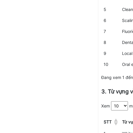
5
Clean
6
Scali
7
Fluor
8
Denta
9
Local
10
Oral 
Đang xem 1 đến 
3. Từ vựng 
Xem
m
STT
Từ v