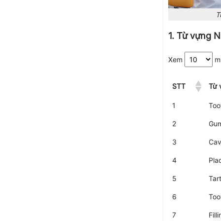
T
1. Từ vựng 
Xem
m
STT
Từ 
1
Too
2
Gu
3
Cav
4
Pla
5
Tar
6
Too
7
Fill