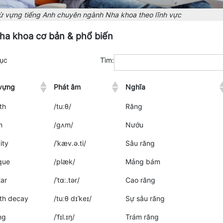
ừ vựng tiếng Anh chuyên ngành Nha khoa theo lĩnh vực
Nha khoa cơ bản & phổ biến
ục
Tìm:
vựng
Phát âm
Nghĩa
th
/tuːθ/
Răng
m
/ɡʌm/
Nướu
ity
/ˈkæv.ə.ti/
Sâu răng
que
/plæk/
Mảng bám
tar
/ˈtɑː.tər/
Cao răng
th decay
/tuːθ dɪˈkeɪ/
Sự sâu răng
ing
/ˈfɪl.ɪŋ/
Trám răng