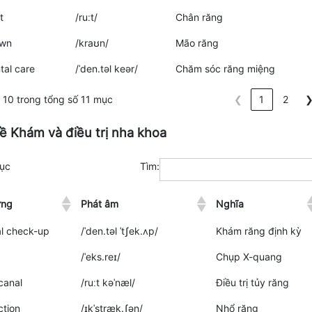
t
/ruːt/
Chân răng
own
/kraʊn/
Mão răng
tal care
/ˈden.təl keər/
Chăm sóc răng miệng
10 trong tổng số 11 mục
❮
1
2
ề Khám và điều trị nha khoa
ục
Tìm:
ựng
Phát âm
Nghĩa
l check-up
/ˈden.təl ˈtʃek.ʌp/
Khám răng định kỳ
/ˈeks.reɪ/
Chụp X-quang
canal
/ruːt kəˈnæl/
Điều trị tủy răng
ction
/ɪkˈstræk.ʃən/
Nhổ răng