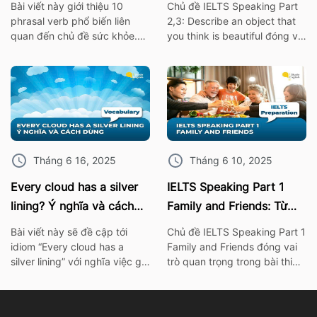
Bài viết này giới thiệu 10
Chủ đề IELTS Speaking Part
phrasal verb phổ biến liên
2,3: Describe an object that
quan đến chủ đề sức khỏe.
you think is beautiful đóng vai
Những cụm từ này không chỉ
trò quan trọng trong bài thi
giúp bạn mở rộng vốn từ
IELTS. Vì thế hãy cùng ISE tìm
vựng mà còn rất hữu ích khi
hiểu các từ vựng thông dụng
áp dụng trong bài thi nói
nhất, cùng với bài mẫu về chủ
IELTS Speaking. I. 10 Phrasal
đề này nhé! 1. Bài mẫu IELTS
verb chủ đề sức khỏe Burn
Speaking Part 2: Describe an
out – […]
object […]
Tháng 6 16, 2025
Tháng 6 10, 2025
Every cloud has a silver
IELTS Speaking Part 1
lining? Ý nghĩa và cách
Family and Friends: Từ
dùng chính xác nhất
vựng kèm bài mẫu chi tiết
Bài viết này sẽ đề cập tới
Chủ đề IELTS Speaking Part 1
idiom “Every cloud has a
Family and Friends đóng vai
silver lining” với nghĩa việc gì
trò quan trọng trong bài thi
đó không thể xảy ra hay khó
IELTS. Vì thế hãy cùng ISE tìm
có thể mà làm điều gì đó. Để
hiểu các từ vựng thông dụng
tìm hiểu rõ hơn về ý nghĩa
nhất, cùng với bài mẫu và bài