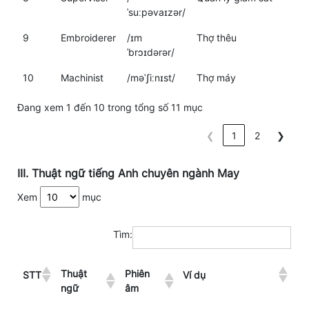
ˈsuːpəvaɪzər/
9
Embroiderer
/ɪm
Thợ thêu
ˈbrɔɪdərər/
10
Machinist
/məˈʃiːnɪst/
Thợ máy
Đang xem 1 đến 10 trong tổng số 11 mục
❮
1
2
❯
III. Thuật ngữ tiếng Anh chuyên ngành May
Xem
mục
Tìm:
Thuật
Phiên
STT
Ví dụ
ngữ
âm