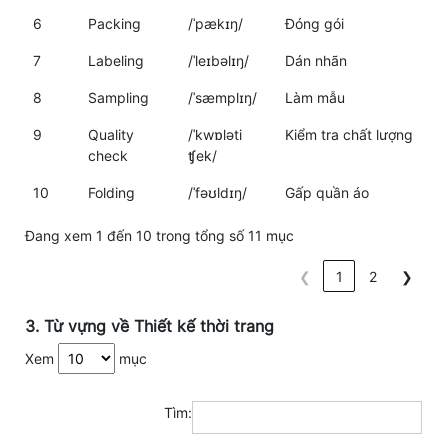
6
Packing
/ˈpækɪŋ/
Đóng gói
7
Labeling
/ˈleɪbəlɪŋ/
Dán nhãn
8
Sampling
/ˈsæmplɪŋ/
Làm mẫu
9
Quality
/ˈkwɒləti
Kiểm tra chất lượng
check
ʧek/
10
Folding
/ˈfəʊldɪŋ/
Gấp quần áo
Đang xem 1 đến 10 trong tổng số 11 mục
❮
1
2
❯
3. Từ vựng về Thiết kế thời trang
Xem
mục
Tìm: