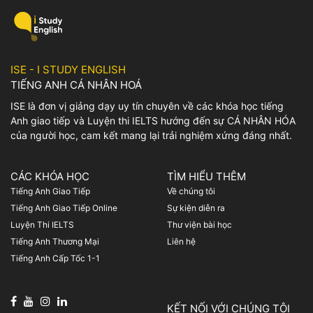
cũng như cách dùng của
tập chi tiết về chủ đề này
idiom này, mọi người có thể
nhé! I. Bài mẫu IELTS
tham khảo bài viết […]
Speaking Part 1 Family and
Friends […]
ISE - I STUDY ENGLISH
TIẾNG ANH CÁ NHÂN HOÁ
ISE là đơn vị giảng dạy uy tín chuyên về các khóa học tiếng
Anh giao tiếp và Luyện thi IELTS hướng đến sự CÁ NHÂN HÓA
của người học, cam kết mang lại trải nghiệm xứng đáng nhất.
CÁC KHÓA HỌC
TÌM HIỂU THÊM
Tiếng Anh Giao Tiếp
Về chúng tôi
Tiếng Anh Giao Tiếp Online
Sự kiện diễn ra
Luyện Thi IELTS
Thư viện bài học
Tiếng Anh Thương Mại
Liên hệ
Tiếng Anh Cấp Tốc 1-1
KẾT NỐI VỚI CHÚNG TÔI