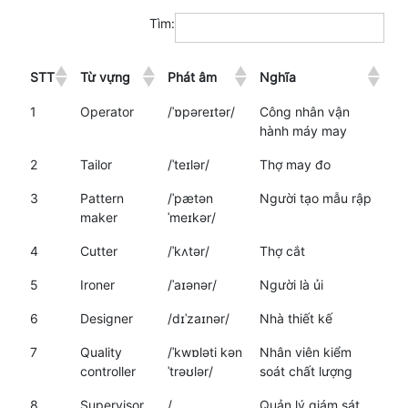
Tìm:
STT
Từ vựng
Phát âm
Nghĩa
1
Operator
/ˈɒpəreɪtər/
Công nhân vận
hành máy may
2
Tailor
/ˈteɪlər/
Thợ may đo
3
Pattern
/ˈpætən
Người tạo mẫu rập
maker
ˈmeɪkər/
4
Cutter
/ˈkʌtər/
Thợ cắt
5
Ironer
/ˈaɪənər/
Người là ủi
6
Designer
/dɪˈzaɪnər/
Nhà thiết kế
7
Quality
/ˈkwɒləti kən
Nhân viên kiểm
controller
ˈtrəʊlər/
soát chất lượng
8
Supervisor
/
Quản lý giám sát