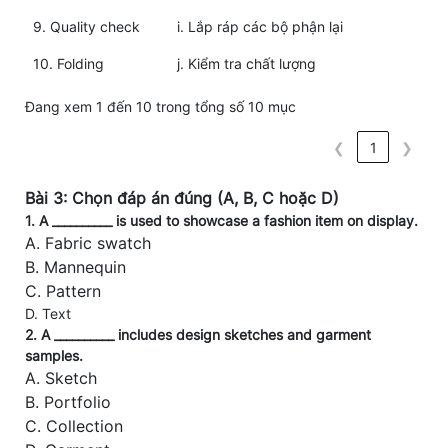
9. Quality check
i. Lắp ráp các bộ phận lại
10. Folding
j. Kiểm tra chất lượng
Đang xem 1 đến 10 trong tổng số 10 mục
❮
1
❯
Bài 3: Chọn đáp án đúng (A, B, C hoặc D)
1. A __________ is used to showcase a fashion item on display.
A. Fabric swatch
B. Mannequin
C. Pattern
D. Text
2. A __________ includes design sketches and garment
samples.
A. Sketch
B. Portfolio
C. Collection