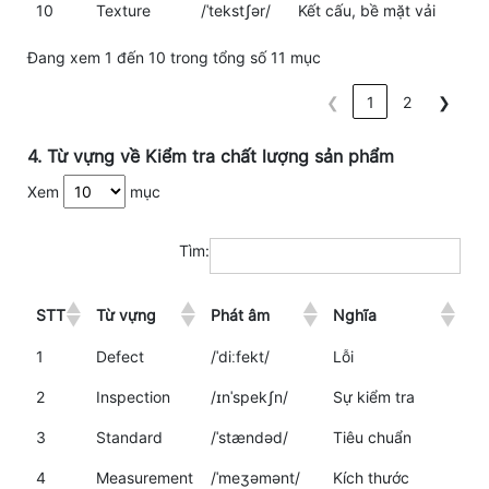
10
Texture
/ˈtekstʃər/
Kết cấu, bề mặt vải
Đang xem 1 đến 10 trong tổng số 11 mục
❮
1
2
❯
4. Từ vựng về Kiểm tra chất lượng sản phẩm
Xem
mục
Tìm:
STT
Từ vựng
Phát âm
Nghĩa
1
Defect
/ˈdiːfekt/
Lỗi
2
Inspection
/ɪnˈspekʃn/
Sự kiểm tra
3
Standard
/ˈstændəd/
Tiêu chuẩn
4
Measurement
/ˈmeʒəmənt/
Kích thước