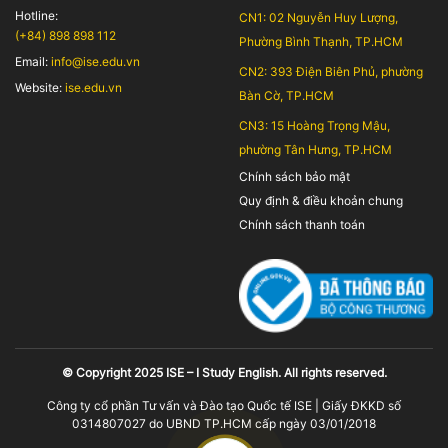
Hotline:
CN1: 02 Nguyễn Huy Lượng,
(+84) 898 898 112
Phường Bình Thạnh, TP.HCM
Email:
info@ise.edu.vn
CN2: 393 Điện Biên Phủ, phường
Website:
ise.edu.vn
Bàn Cờ, TP.HCM
CN3: 15 Hoàng Trọng Mậu,
phường Tân Hưng, TP.HCM
Chính sách bảo mật
Quy định & điều khoản chung
Chính sách thanh toán
© Copyright 2025 ISE – I Study English. All rights reserved.
Công ty cổ phần Tư vấn và Đào tạo Quốc tế ISE | Giấy ĐKKD số
0314807027 do UBND TP.HCM cấp ngày 03/01/2018