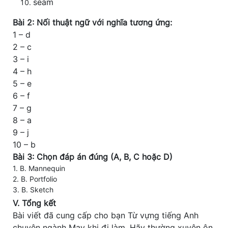
seam
Bài 2: Nối thuật ngữ với nghĩa tương ứng:
1 – d
2 – c
3 – i
4 – h
5 – e
6 – f
7 – g
8 – a
9 – j
10 – b
Bài 3: Chọn đáp án đúng (A, B, C hoặc D)
1. B. Mannequin
2. B. Portfolio
3. B. Sketch
V. Tổng kết
Bài viết đã cung cấp cho bạn
Từ vựng tiếng Anh
chuyên ngành May
khi đi làm. Hãy thường xuyên ôn