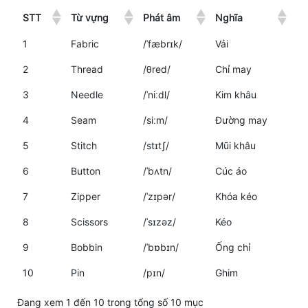
STT
Từ vựng
Phát âm
Nghĩa
1
Fabric
/ˈfæbrɪk/
Vải
2
Thread
/θred/
Chỉ may
3
Needle
/ˈniːdl/
Kim khâu
4
Seam
/siːm/
Đường may
5
Stitch
/stɪtʃ/
Mũi khâu
6
Button
/ˈbʌtn/
Cúc áo
7
Zipper
/ˈzɪpər/
Khóa kéo
8
Scissors
/ˈsɪzəz/
Kéo
9
Bobbin
/ˈbɒbɪn/
Ống chỉ
10
Pin
/pɪn/
Ghim
Đang xem 1 đến 10 trong tổng số 10 mục