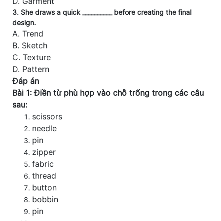
D. Garment
3. She draws a quick __________ before creating the final
design.
A. Trend
B. Sketch
C. Texture
D. Pattern
Đáp án
Bài 1: Điền từ phù hợp vào chỗ trống trong các câu
sau:
scissors
needle
pin
zipper
fabric
thread
button
bobbin
pin