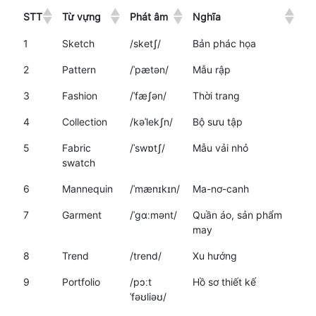
STT
Từ vựng
Phát âm
Nghĩa
1
Sketch
/sketʃ/
Bản phác họa
2
Pattern
/ˈpætən/
Mẫu rập
3
Fashion
/ˈfæʃən/
Thời trang
4
Collection
/kəˈlekʃn/
Bộ sưu tập
5
Fabric
/ˈswɒtʃ/
Mẫu vải nhỏ
swatch
6
Mannequin
/ˈmænɪkɪn/
Ma-nơ-canh
7
Garment
/ˈɡɑːmənt/
Quần áo, sản phẩm
may
8
Trend
/trend/
Xu hướng
9
Portfolio
/pɔːt
Hồ sơ thiết kế
ˈfəʊliəʊ/