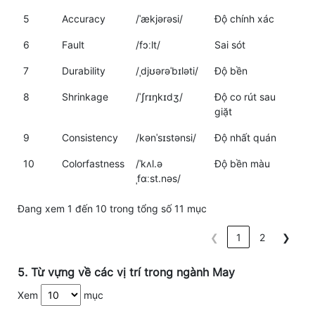
5
Accuracy
/ˈækjərəsi/
Độ chính xác
6
Fault
/fɔːlt/
Sai sót
7
Durability
/ˌdjʊərəˈbɪləti/
Độ bền
8
Shrinkage
/ˈʃrɪŋkɪdʒ/
Độ co rút sau
giặt
9
Consistency
/kənˈsɪstənsi/
Độ nhất quán
10
Colorfastness
/ˈkʌl.ə
Độ bền màu
ˌfɑːst.nəs/
Đang xem 1 đến 10 trong tổng số 11 mục
❮
1
2
❯
5. Từ vựng về các vị trí trong ngành May
Xem
mục