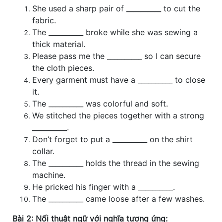
She used a sharp pair of __________ to cut the
fabric.
The __________ broke while she was sewing a
thick material.
Please pass me the __________ so I can secure
the cloth pieces.
Every garment must have a __________ to close
it.
The __________ was colorful and soft.
We stitched the pieces together with a strong
__________.
Don’t forget to put a __________ on the shirt
collar.
The __________ holds the thread in the sewing
machine.
He pricked his finger with a __________.
The __________ came loose after a few washes.
Bài 2: Nối thuật ngữ với nghĩa tương ứng: