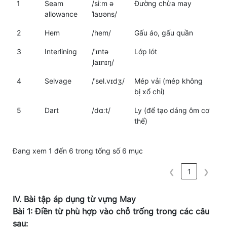
1
Seam
/siːm ə
Đường chừa may
allowance
ˈlaʊəns/
2
Hem
/hem/
Gấu áo, gấu quần
3
Interlining
/ˈɪntə
Lớp lót
ˌlaɪnɪŋ/
4
Selvage
/ˈsel.vɪdʒ/
Mép vải (mép không
bị xổ chỉ)
5
Dart
/dɑːt/
Ly (để tạo dáng ôm cơ
thể)
Đang xem 1 đến 6 trong tổng số 6 mục
❮
1
❯
IV. Bài tập áp dụng từ vựng May
Bài 1: Điền từ phù hợp vào chỗ trống trong các câu
sau: