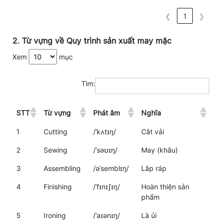
❮
1
❯
2. Từ vựng về Quy trình sản xuất may mặc
Xem
mục
Tìm:
STT
Từ vựng
Phát âm
Nghĩa
1
Cutting
/ˈkʌtɪŋ/
Cắt vải
2
Sewing
/ˈsəʊɪŋ/
May (khâu)
3
Assembling
/əˈsemblɪŋ/
Lắp ráp
4
Finishing
/ˈfɪnɪʃɪŋ/
Hoàn thiện sản
phẩm
5
Ironing
/ˈaɪənɪŋ/
Là ủi