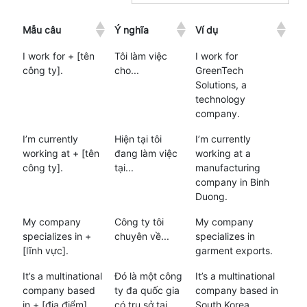
Mẫu câu
Ý nghĩa
Ví dụ
I work for + [tên
Tôi làm việc
I work for
công ty].
cho...
GreenTech
Solutions, a
technology
company.
I’m currently
Hiện tại tôi
I’m currently
working at + [tên
đang làm việc
working at a
công ty].
tại...
manufacturing
company in Binh
Duong.
My company
Công ty tôi
My company
specializes in +
chuyên về...
specializes in
[lĩnh vực].
garment exports.
It’s a multinational
Đó là một công
It’s a multinational
company based
ty đa quốc gia
company based in
in + [địa điểm].
có trụ sở tại...
South Korea.