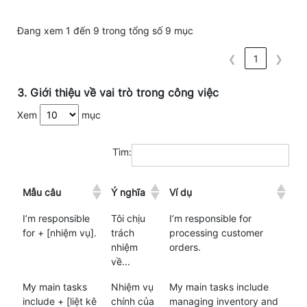
Đang xem 1 đến 9 trong tổng số 9 mục
❮
1
❯
3. Giới thiệu về vai trò trong công việc
Xem
mục
Tìm:
Mẫu câu
Ý nghĩa
Ví dụ
I’m responsible
Tôi chịu
I’m responsible for
for + [nhiệm vụ].
trách
processing customer
nhiệm
orders.
về...
My main tasks
Nhiệm vụ
My main tasks include
include + [liệt kê
chính của
managing inventory and