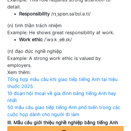
detail.
Responsibility
/rɪˌspɒn.səˈbɪl.ə.ti/
(n) tinh thần trách nhiệm
Example: He shows great responsibility at work.
Work ethic
/ˈwɜːk ˌeθ.ɪk/
(n) đạo đức nghề nghiệp
Example: A strong work ethic is valued by
employers.
Xem thêm:
Tổng hợp mẫu câu khi giao tiếp tiếng Anh tại hiệu
thuốc 2025
10 đoạn hội thoại về gia đình bằng tiếng Anh hay
nhất
50 mẫu câu giao tiếp tiếng Anh phổ biến trong các
cuộc họp dành cho người đi làm
III. Mẫu câu giới thiệu nghề nghiệp bằng tiếng Anh