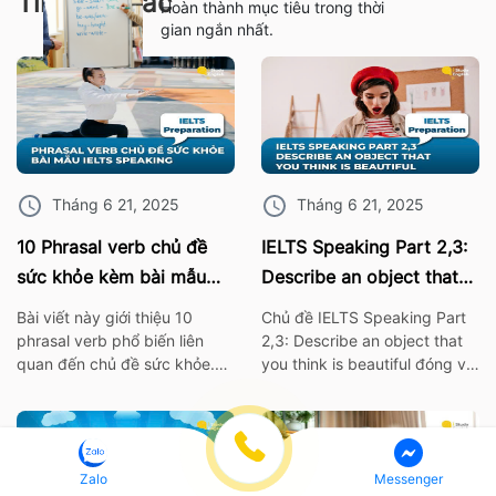
Tin tức khác
Hoàn thành mục tiêu trong thời
gian ngắn nhất.
Tháng 6 21, 2025
Tháng 6 21, 2025
10 Phrasal verb chủ đề
IELTS Speaking Part 2,3:
sức khỏe kèm bài mẫu
Describe an object that
IELTS Speaking
you think is beautiful
Bài viết này giới thiệu 10
Chủ đề IELTS Speaking Part
phrasal verb phổ biến liên
2,3: Describe an object that
quan đến chủ đề sức khỏe.
you think is beautiful đóng vai
Những cụm từ này không chỉ
trò quan trọng trong bài thi
giúp bạn mở rộng vốn từ
IELTS. Vì thế hãy cùng ISE tìm
vựng mà còn rất hữu ích khi
hiểu các từ vựng thông dụng
áp dụng trong bài thi nói
nhất, cùng với bài mẫu về chủ
IELTS Speaking. I. 10 Phrasal
đề này nhé! 1. Bài mẫu IELTS
Zalo
Messenger