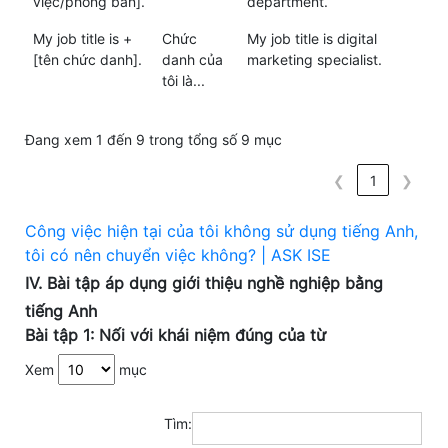
việc/phòng ban].
department.
My job title is +
Chức
My job title is digital
[tên chức danh].
danh của
marketing specialist.
tôi là...
Đang xem 1 đến 9 trong tổng số 9 mục
❮
1
❯
Công việc hiện tại của tôi không sử dụng tiếng Anh,
tôi có nên chuyển việc không? | ASK ISE
IV. Bài tập áp dụng giới thiệu nghề nghiệp bằng
tiếng Anh
Bài tập 1: Nối với khái niệm đúng của từ
Xem
mục
Tìm: