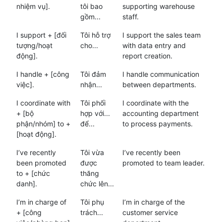
nhiệm vụ].
tôi bao
supporting warehouse
gồm...
staff.
I support + [đối
Tôi hỗ trợ
I support the sales team
tượng/hoạt
cho...
with data entry and
động].
report creation.
I handle + [công
Tôi đảm
I handle communication
việc].
nhận...
between departments.
I coordinate with
Tôi phối
I coordinate with the
+ [bộ
hợp với...
accounting department
phận/nhóm] to +
để...
to process payments.
[hoạt động].
I’ve recently
Tôi vừa
I’ve recently been
been promoted
được
promoted to team leader.
to + [chức
thăng
danh].
chức lên...
I’m in charge of
Tôi phụ
I’m in charge of the
+ [công
trách...
customer service