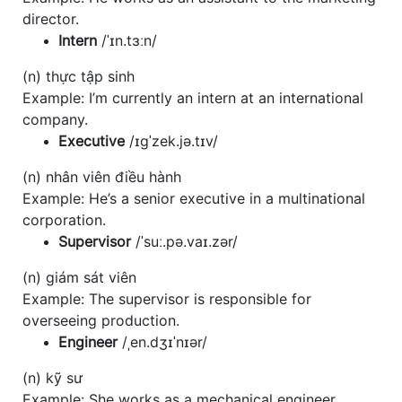
director.
Intern
/ˈɪn.tɜːn/
(n) thực tập sinh
Example: I’m currently an intern at an international
company.
Executive
/ɪɡˈzek.jə.tɪv/
(n) nhân viên điều hành
Example: He’s a senior executive in a multinational
corporation.
Supervisor
/ˈsuː.pə.vaɪ.zər/
(n) giám sát viên
Example: The supervisor is responsible for
overseeing production.
Engineer
/ˌen.dʒɪˈnɪər/
(n) kỹ sư
Example: She works as a mechanical engineer.