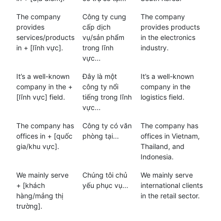
The company
Công ty cung
The company
provides
cấp dịch
provides products
services/products
vụ/sản phẩm
in the electronics
in + [lĩnh vực].
trong lĩnh
industry.
vực...
It’s a well-known
Đây là một
It’s a well-known
company in the +
công ty nổi
company in the
[lĩnh vực] field.
tiếng trong lĩnh
logistics field.
vực...
The company has
Công ty có văn
The company has
offices in + [quốc
phòng tại...
offices in Vietnam,
gia/khu vực].
Thailand, and
Indonesia.
We mainly serve
Chúng tôi chủ
We mainly serve
+ [khách
yếu phục vụ...
international clients
hàng/mảng thị
in the retail sector.
trường].