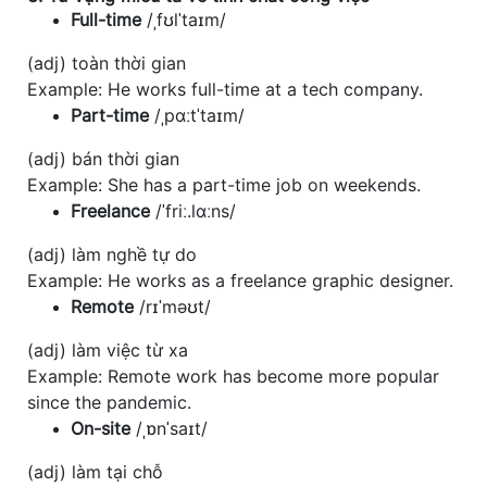
Full-time
/ˌfʊlˈtaɪm/
(adj) toàn thời gian
Example: He works full-time at a tech company.
Part-time
/ˌpɑːtˈtaɪm/
(adj) bán thời gian
Example: She has a part-time job on weekends.
Freelance
/ˈfriː.lɑːns/
(adj) làm nghề tự do
Example: He works as a freelance graphic designer.
Remote
/rɪˈməʊt/
(adj) làm việc từ xa
Example: Remote work has become more popular
since the pandemic.
On-site
/ˌɒnˈsaɪt/
(adj) làm tại chỗ