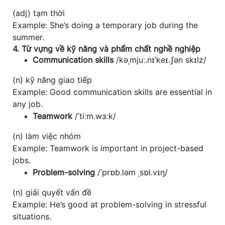
(adj) tạm thời
Example: She’s doing a temporary job during the
summer.
4. Từ vựng về kỹ năng và phẩm chất nghề nghiệp
Communication skills
/kəˌmjuː.nɪˈkeɪ.ʃən skɪlz/
(n) kỹ năng giao tiếp
Example: Good communication skills are essential in
any job.
Teamwork
/ˈtiːm.wɜːk/
(n) làm việc nhóm
Example: Teamwork is important in project-based
jobs.
Problem-solving
/ˈprɒb.ləm ˌsɒl.vɪŋ/
(n) giải quyết vấn đề
Example: He’s good at problem-solving in stressful
situations.