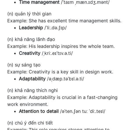
Time management
/ˈtaɪm ˌmæn.ɪdʒ.mənt/
(n) quản lý thời gian
Example: She has excellent time management skills.
Leadership
/ˈliː.də.ʃɪp/
(n) khả năng lãnh đạo
Example: His leadership inspires the whole team.
Creativity
/ˌkriː.eɪˈtɪv.ə.ti/
(n) sự sáng tạo
Example: Creativity is a key skill in design work.
Adaptability
/əˌdæp.təˈbɪl.ə.ti/
(n) khả năng thích nghi
Example: Adaptability is crucial in a fast-changing
work environment.
Attention to detail
/əˈten.ʃən tuː ˈdiː.teɪl/
(n) chú ý đến chi tiết
Example: This role requires strong attention to