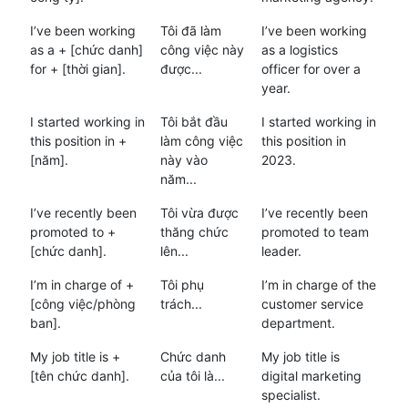
I’ve been working
Tôi đã làm
I’ve been working
as a + [chức danh]
công việc này
as a logistics
for + [thời gian].
được...
officer for over a
year.
I started working in
Tôi bắt đầu
I started working in
this position in +
làm công việc
this position in
[năm].
này vào
2023.
năm...
I’ve recently been
Tôi vừa được
I’ve recently been
promoted to +
thăng chức
promoted to team
[chức danh].
lên...
leader.
I’m in charge of +
Tôi phụ
I’m in charge of the
[công việc/phòng
trách...
customer service
ban].
department.
My job title is +
Chức danh
My job title is
[tên chức danh].
của tôi là...
digital marketing
specialist.