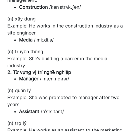
Construction
/kənˈstrʌk.ʃən/
(n) xây dựng
Example: He works in the construction industry as a
site engineer.
Media
/ˈmiː.di.ə/
(n) truyền thông
Example: She’s building a career in the media
industry.
2. Từ vựng vị trí nghề nghiệp
Manager
/ˈmæn.ɪ.dʒər/
(n) quản lý
Example: She was promoted to manager after two
years.
Assistant
/əˈsɪs.tənt/
(n) trợ lý
Example: He works as an assistant to the marketing