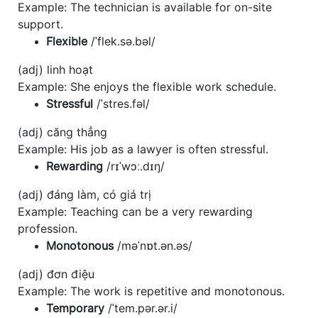
Example: The technician is available for on-site
support.
Flexible
/ˈflek.sə.bəl/
(adj) linh hoạt
Example: She enjoys the flexible work schedule.
Stressful
/ˈstres.fəl/
(adj) căng thẳng
Example: His job as a lawyer is often stressful.
Rewarding
/rɪˈwɔː.dɪŋ/
(adj) đáng làm, có giá trị
Example: Teaching can be a very rewarding
profession.
Monotonous
/məˈnɒt.ən.əs/
(adj) đơn điệu
Example: The work is repetitive and monotonous.
Temporary
/ˈtem.pər.ər.i/