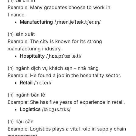
Example: Many graduates choose to work in
finance.
Manufacturing
/ˌmæn.jəˈfæk.tʃər.ɪŋ/
(n) sản xuất
Example: The city is known for its strong
manufacturing industry.
Hospitality
/ˌhɒs.pɪˈtæl.ə.ti/
(n) ngành dịch vụ khách sạn – nhà hàng
Example: He found a job in the hospitality sector.
Retail
/ˈriː.teɪl/
(n) ngành bán lẻ
Example: She has five years of experience in retail.
Logistics
/ləˈdʒɪs.tɪks/
(n) hậu cần
Example: Logistics plays a vital role in supply chain
management.