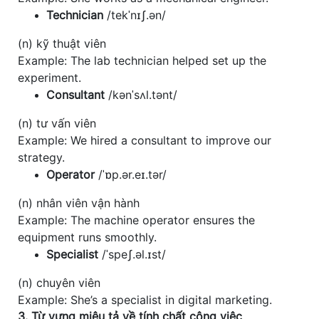
Technician
/tekˈnɪʃ.ən/
(n) kỹ thuật viên
Example: The lab technician helped set up the
experiment.
Consultant
/kənˈsʌl.tənt/
(n) tư vấn viên
Example: We hired a consultant to improve our
strategy.
Operator
/ˈɒp.ər.eɪ.tər/
(n) nhân viên vận hành
Example: The machine operator ensures the
equipment runs smoothly.
Specialist
/ˈspeʃ.əl.ɪst/
(n) chuyên viên
Example: She’s a specialist in digital marketing.
3. Từ vựng miêu tả về tính chất công việc