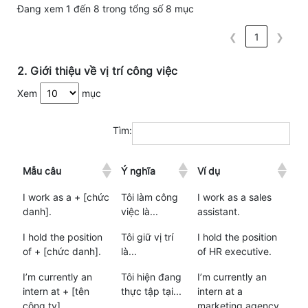
Đang xem 1 đến 8 trong tổng số 8 mục
❮
1
❯
2. Giới thiệu về vị trí công việc
Xem
mục
Tìm:
Mẫu câu
Ý nghĩa
Ví dụ
I work as a + [chức
Tôi làm công
I work as a sales
danh].
việc là...
assistant.
I hold the position
Tôi giữ vị trí
I hold the position
of + [chức danh].
là...
of HR executive.
I’m currently an
Tôi hiện đang
I’m currently an
intern at + [tên
thực tập tại...
intern at a
công ty].
marketing agency.