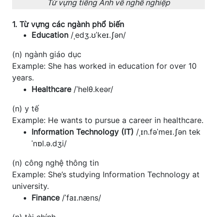
Từ vựng tiếng Anh về nghề nghiệp
1. Từ vựng các ngành phổ biến
Education
/ˌedʒ.ʊˈkeɪ.ʃən/
(n) ngành giáo dục
Example: She has worked in education for over 10
years.
Healthcare
/ˈhelθ.keər/
(n) y tế
Example: He wants to pursue a career in healthcare.
Information Technology (IT)
/ˌɪn.fəˈmeɪ.ʃən tek
ˈnɒl.ə.dʒi/
(n) công nghệ thông tin
Example: She’s studying Information Technology at
university.
Finance
/ˈfaɪ.næns/
(n) tài chính