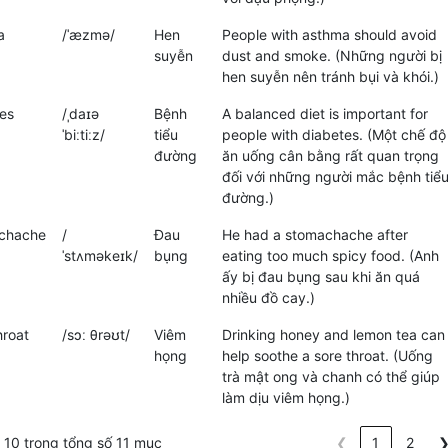
a
/ˈæzmə/
Hen
People with asthma should avoid
suyễn
dust and smoke. (Những người bị
hen suyễn nên tránh bụi và khói.)
es
/ˌdaɪə
Bệnh
A balanced diet is important for
ˈbiːtiːz/
tiểu
people with diabetes. (Một chế độ
đường
ăn uống cân bằng rất quan trọng
đối với những người mắc bệnh tiể
đường.)
chache
/
Đau
He had a stomachache after
ˈstʌməkeɪk/
bụng
eating too much spicy food. (Anh
ấy bị đau bụng sau khi ăn quá
nhiều đồ cay.)
hroat
/sɔː θrəʊt/
Viêm
Drinking honey and lemon tea can
họng
help soothe a sore throat. (Uống
trà mật ong và chanh có thể giúp
làm dịu viêm họng.)
10 trong tổng số 11 mục
❮
1
2