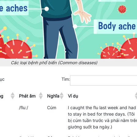
Các loại bệnh phổ biến (Common diseases)
ục
Tìm:
ng
Phát âm
Nghĩa
Ví dụ
/fluː/
Cúm
I caught the flu last week and had
to stay in bed for three days. (Tôi
bị cúm tuần trước và phải nằm trê
giường suốt ba ngày.)