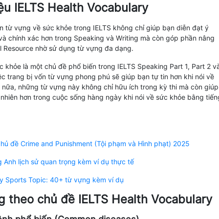
hiệu IELTS Health Vocabulary
n từ vựng về sức khỏe trong IELTS không chỉ giúp bạn diễn đạt ý
 và chính xác hơn trong Speaking và Writing mà còn góp phần nâng
l Resource nhờ sử dụng từ vựng đa dạng.
c khỏe là một chủ đề phổ biến trong IELTS Speaking Part 1, Part 2 v
iệc trang bị vốn từ vựng phong phú sẽ giúp bạn tự tin hơn khi nói về
 nữa, những từ vựng này không chỉ hữu ích trong kỳ thi mà còn giúp
ự nhiên hơn trong cuộc sống hàng ngày khi nói về sức khỏe bằng tiến
hủ đề Crime and Punishment (Tội phạm và Hình phạt) 2025
 Anh lịch sử quan trọng kèm ví dụ thực tế
y Sports Topic: 40+ từ vựng kèm ví dụ
ng theo chủ đề IELTS Health Vocabulary
bệnh phổ biến (Common diseases)