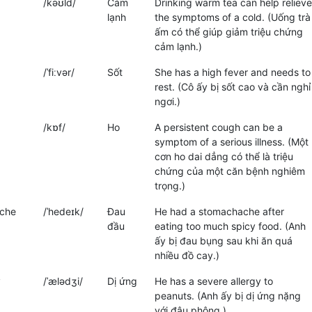
/kəʊld/
Cảm
Drinking warm tea can help relieve
lạnh
the symptoms of a cold. (Uống trà
ấm có thể giúp giảm triệu chứng
cảm lạnh.)
/ˈfiːvər/
Sốt
She has a high fever and needs to
rest. (Cô ấy bị sốt cao và cần nghỉ
ngơi.)
/kɒf/
Ho
A persistent cough can be a
symptom of a serious illness. (Một
cơn ho dai dẳng có thể là triệu
chứng của một căn bệnh nghiêm
trọng.)
che
/ˈhedeɪk/
Đau
He had a stomachache after
đầu
eating too much spicy food. (Anh
ấy bị đau bụng sau khi ăn quá
nhiều đồ cay.)
y
/ˈælədʒi/
Dị ứng
He has a severe allergy to
peanuts. (Anh ấy bị dị ứng nặng
với đậu phộng.)