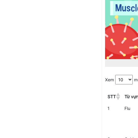
Xem
m
STT
Từ vự
1
Flu