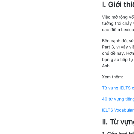
I. Giới t
Việc mở rộng vố
tưởng trôi chảy
cao điểm Lexica
Bên cạnh đó, sứ
Part 3, vì vậy v
chủ đề này. Hơn
bạn giao tiếp t
Anh.
Xem thêm:
Từ vựng IELTS c
40 từ vựng tiếng
IELTS Vocabular
II. Từ vự
1.
Các loại 