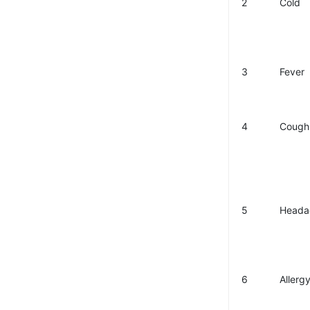
2
Cold
3
Fever
4
Cough
5
Heada
6
Allerg