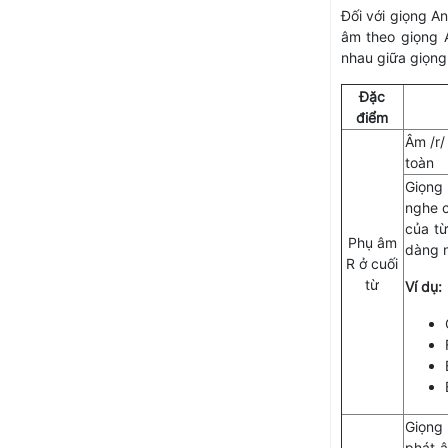
Đối với giọng A
âm theo giọng 
nhau giữa giọng
Đặc
điểm
Âm /r/
toàn
Giọng 
nghe c
của từ
Phụ âm
dàng n
R ở cuối
từ
Ví dụ:
Giọn
phát â