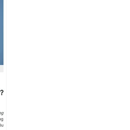
?
ng
ng
ều