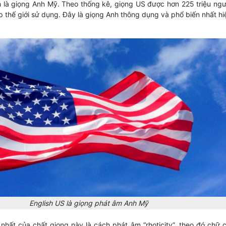
h là giọng Anh Mỹ. Theo thống kê, giọng US được hơn 225 triệu ngư
p thế giới sử dụng. Đây là giọng Anh thông dụng và phổ biến nhất hi
English US là giọng phát âm Anh Mỹ
nhất của chất giọng này là cách phát âm “rhoticity”, theo đó chữ c