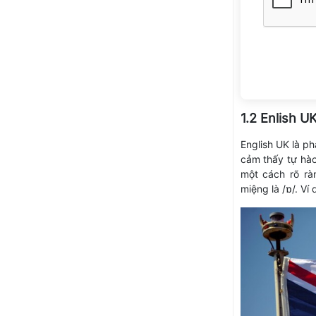
1.2 Enlish U
English UK là p
cảm thấy tự hào
một cách rõ rà
miệng là /ɒ/. Ví