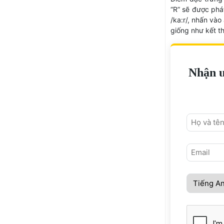
“R” sẽ được phát
/ka:r/, nhấn vào
giống như kết th
Nhận ư