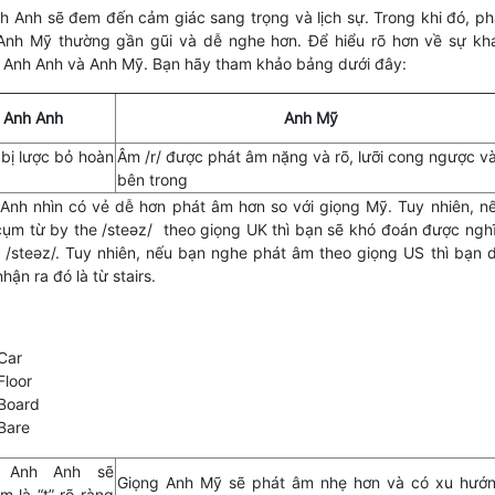
nh Anh sẽ đem đến cảm giác sang trọng và lịch sự. Trong khi đó, ph
Anh Mỹ thường gần gũi và dễ nghe hơn. Để hiểu rõ hơn về sự kh
 Anh Anh và Anh Mỹ. Bạn hãy tham khảo bảng dưới đây:
Anh Anh
Anh Mỹ
 bị lược bỏ hoàn
Âm /r/ được phát âm nặng và rõ, lưỡi cong ngược v
bên trong
Anh nhìn có vẻ dễ hơn phát âm hơn so với giọng Mỹ. Tuy nhiên, n
ụm từ by the /steəz/ theo giọng UK thì bạn sẽ khó đoán được ngh
 /steəz/. Tuy nhiên, nếu bạn nghe phát âm theo giọng US thì bạn 
hận ra đó là từ stairs.
Car
Floor
Board
Bare
g Anh Anh sẽ
Giọng Anh Mỹ sẽ phát âm nhẹ hơn và có xu hướ
m là “t” rõ ràng