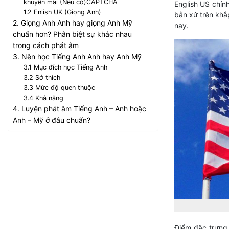
khuyến mãi (Nếu có)CAPTCHA
English US chín
1.2 Enlish UK (Giọng Anh)
bản xứ trên khắ
2. Giọng Anh Anh hay giọng Anh Mỹ
nay.
chuẩn hơn? Phân biệt sự khác nhau
trong cách phát âm
3. Nên học Tiếng Anh Anh hay Anh Mỹ
3.1 Mục đích học Tiếng Anh
3.2 Sở thích
3.3 Mức độ quen thuộc
3.4 Khả năng
4. Luyện phát âm Tiếng Anh – Anh hoặc
Anh – Mỹ ở đâu chuẩn?
Điểm đặc trưng 