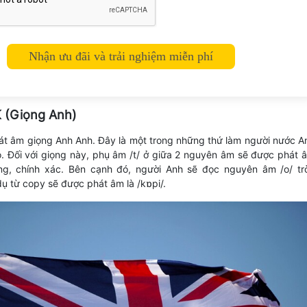
K (Giọng Anh)
hát âm giọng Anh Anh. Đây là một trong những thứ làm người nước A
. Đối với giọng này, phụ âm /t/ ở giữa 2 nguyên âm sẽ được phát 
ng, chính xác. Bên cạnh đó, người Anh sẽ đọc nguyên âm /o/ tr
 dụ từ copy sẽ được phát âm là /kɒpi/.