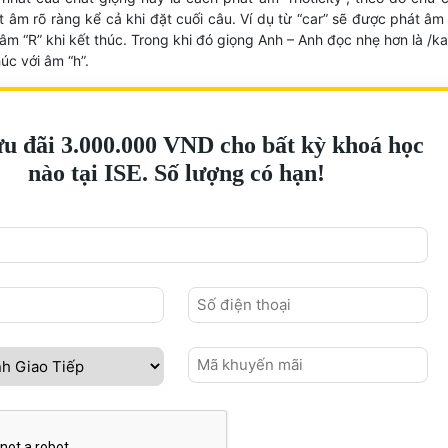
 âm rõ ràng kể cả khi đặt cuối câu. Ví dụ từ “car” sẽ được phát âm 
 âm “R” khi kết thúc. Trong khi đó giọng Anh – Anh đọc nhẹ hơn là /ka:
úc với âm “h”.
u đãi 3.000.000 VND cho bất kỳ khoá học
nào tại ISE. Số lượng có hạn!