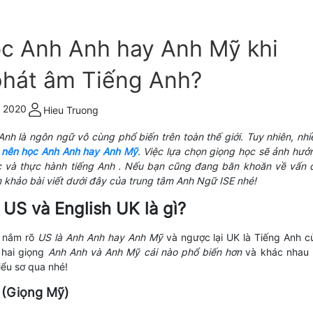
c Anh Anh hay Anh Mỹ khi
phát âm Tiếng Anh?
, 2020
Hieu Truong
Anh là ngôn ngữ vô cùng phổ biến trên toàn thế giới. Tuy nhiên, nhi
t
nên học Anh Anh hay Anh Mỹ
. Việc lựa chọn giọng học sẽ ảnh hưở
ọc và thực hành tiếng Anh . Nếu bạn cũng đang băn khoăn về vấn 
m khảo bài viết dưới đây của trung tâm Anh Ngữ ISE nhé!
h US và English UK là gì?
a nắm rõ
US là Anh Anh hay Anh Mỹ
và ngược lại UK là Tiếng Anh c
 hai giọng
Anh Anh và Anh Mỹ cái nào phổ biến hơn
và khác nhau 
iểu sơ qua nhé!
S (Giọng Mỹ)