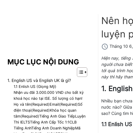
Nên họ
luyện 
Tháng 10 6
Hiện nay, tiếng 
MỤC LỤC NỘI DUNG
người chưa biế
tới quá trình h
này thì hãy tha
1. English US và English UK là gì?
1.1 Enlish US (Giọng Mỹ)
1. Englis
Nhận ưu đãi 3.000.000 VND cho bất kỳ
khoá học nào tại ISE. Số lượng có hạn!
Nhiều bạn chư
Họ và tên(Required)Email(Required)Số
nước nào? Giữa
điện thoại(Required)Khóa học quan
sao? Cùng tìm h
tâm(Required)Tiếng Anh Giao TiếpLuyện
Thi IELTSTiếng Anh Cấp Tốc 1:1CLB
1.1 Enlish U
Tiếng AnhTiếng Anh Doanh NghiệpMã