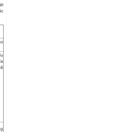
át
ác
ào
ếu
ĩa
dễ
ng