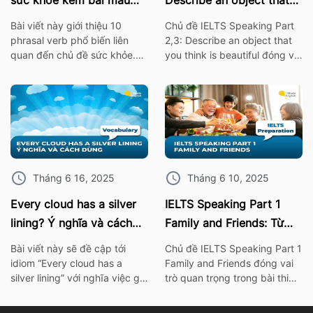
sức khỏe kèm bài mẫu
Describe an object that
IELTS Speaking
you think is beautiful
Bài viết này giới thiệu 10
Chủ đề IELTS Speaking Part
phrasal verb phổ biến liên
2,3: Describe an object that
quan đến chủ đề sức khỏe.
you think is beautiful đóng vai
Những cụm từ này không chỉ
trò quan trọng trong bài thi
giúp bạn mở rộng vốn từ
IELTS. Vì thế hãy cùng ISE tìm
vựng mà còn rất hữu ích khi
hiểu các từ vựng thông dụng
áp dụng trong bài thi nói
nhất, cùng với bài mẫu về chủ
IELTS Speaking. I. 10 Phrasal
đề này nhé! 1. Bài mẫu IELTS
verb chủ đề sức khỏe Burn
Speaking Part 2: Describe an
out – […]
object […]
Tháng 6 16, 2025
Tháng 6 10, 2025
Every cloud has a silver
IELTS Speaking Part 1
lining? Ý nghĩa và cách
Family and Friends: Từ
dùng chính xác nhất
vựng kèm bài mẫu chi tiết
Bài viết này sẽ đề cập tới
Chủ đề IELTS Speaking Part 1
idiom “Every cloud has a
Family and Friends đóng vai
silver lining” với nghĩa việc gì
trò quan trọng trong bài thi
đó không thể xảy ra hay khó
IELTS. Vì thế hãy cùng ISE tìm
có thể mà làm điều gì đó. Để
hiểu các từ vựng thông dụng