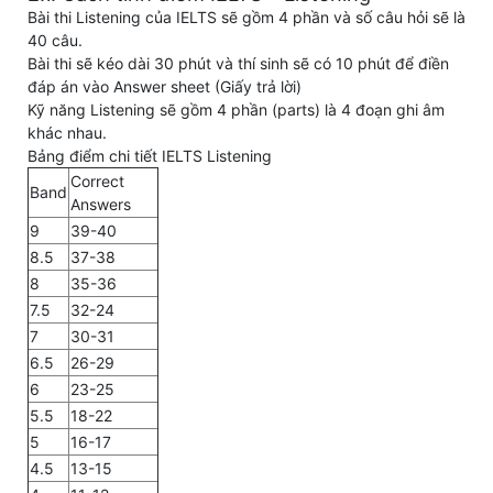
Bài thi Listening của IELTS sẽ gồm 4 phần và số câu hỏi sẽ là
40 câu.
Bài thi sẽ kéo dài 30 phút và thí sinh sẽ có 10 phút để điền
đáp án vào Answer sheet (Giấy trả lời)
Kỹ năng Listening sẽ gồm 4 phần (parts) là 4 đoạn ghi âm
khác nhau.
Bảng điểm chi tiết IELTS Listening
Correct
Band
Answers
9
39-40
8.5
37-38
8
35-36
7.5
32-24
7
30-31
6.5
26-29
6
23-25
5.5
18-22
5
16-17
4.5
13-15