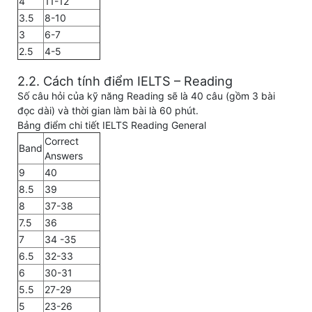
4
11-12
3.5
8-10
3
6-7
2.5
4-5
2.2. Cách tính điểm IELTS – Reading
Số câu hỏi của kỹ năng Reading sẽ là 40 câu (gồm 3 bài
đọc dài) và thời gian làm bài là 60 phút.
Bảng điểm chi tiết IELTS Reading General
Correct
Band
Answers
9
40
8.5
39
8
37-38
7.5
36
7
34 -35
6.5
32-33
6
30-31
5.5
27-29
5
23-26