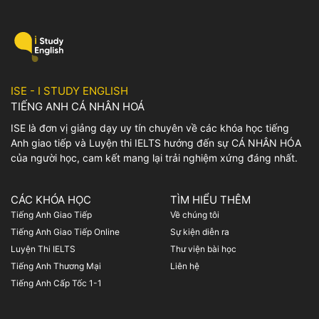
tìm hiểu rõ hơn về ý nghĩa
nhất, cùng với bài mẫu và bài
cũng như cách dùng của
tập chi tiết về chủ đề này
idiom này, mọi người có thể
nhé! I. Bài mẫu IELTS
tham khảo bài viết […]
Speaking Part 1 Family and
Friends […]
ISE - I STUDY ENGLISH
TIẾNG ANH CÁ NHÂN HOÁ
ISE là đơn vị giảng dạy uy tín chuyên về các khóa học tiếng
Anh giao tiếp và Luyện thi IELTS hướng đến sự CÁ NHÂN HÓA
của người học, cam kết mang lại trải nghiệm xứng đáng nhất.
CÁC KHÓA HỌC
TÌM HIỂU THÊM
Tiếng Anh Giao Tiếp
Về chúng tôi
Tiếng Anh Giao Tiếp Online
Sự kiện diễn ra
Luyện Thi IELTS
Thư viện bài học
Tiếng Anh Thương Mại
Liên hệ
Tiếng Anh Cấp Tốc 1-1