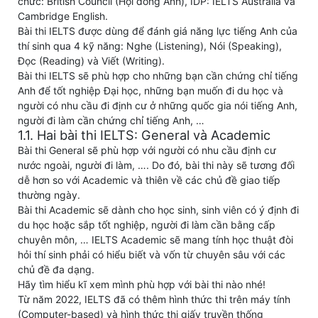
chức: British Council (Hội đồng Anh), IDP: IELTS Australia và
Cambridge English.
Bài thi IELTS được dùng để đánh giá năng lực tiếng Anh của
thí sinh qua 4 kỹ năng: Nghe (Listening), Nói (Speaking),
Đọc (Reading) và Viết (Writing).
Bài thi IELTS sẽ phù hợp cho những bạn cần chứng chỉ tiếng
Anh để tốt nghiệp Đại học, những bạn muốn đi du học và
người có nhu cầu đi định cư ở những quốc gia nói tiếng Anh,
người đi làm cần chứng chỉ tiếng Anh, …
1.1. Hai bài thi IELTS: General và Academic
Bài thi General sẽ phù hợp với người có nhu cầu định cư
nước ngoài, người đi làm, …. Do đó, bài thi này sẽ tương đối
dễ hơn so với Academic và thiên về các chủ đề giao tiếp
thường ngày.
Bài thi Academic sẽ dành cho học sinh, sinh viên có ý định đi
du học hoặc sắp tốt nghiệp, người đi làm cần bằng cấp
chuyên môn, … IELTS Academic sẽ mang tính học thuật đòi
hỏi thí sinh phải có hiểu biết và vốn từ chuyên sâu với các
chủ đề đa dạng.
Hãy tìm hiểu kĩ xem mình phù hợp với bài thi nào nhé!
Từ năm 2022, IELTS đã có thêm hình thức thi trên máy tính
(Computer-based) và hình thức thi giấy truyền thống