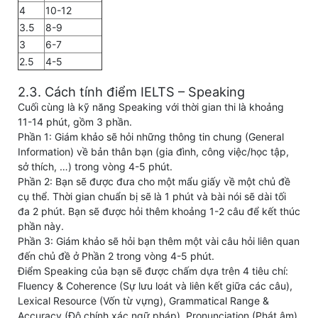
4
10-12
3.5
8-9
3
6-7
2.5
4-5
2.3. Cách tính điểm IELTS – Speaking
Cuối cùng là kỹ năng Speaking với thời gian thi là khoảng
11-14 phút, gồm 3 phần.
Phần 1: Giám khảo sẽ hỏi những thông tin chung (General
Information) về bản thân bạn (gia đình, công việc/học tập,
sở thích, …) trong vòng 4-5 phút.
Phần 2: Bạn sẽ được đưa cho một mẩu giấy về một chủ đề
cụ thể. Thời gian chuẩn bị sẽ là 1 phút và bài nói sẽ dài tối
đa 2 phút. Bạn sẽ được hỏi thêm khoảng 1-2 câu để kết thúc
phần này.
Phần 3: Giám khảo sẽ hỏi bạn thêm một vài câu hỏi liên quan
đến chủ đề ở Phần 2 trong vòng 4-5 phút.
Điểm Speaking của bạn sẽ được chấm dựa trên 4 tiêu chí:
Fluency & Coherence (Sự lưu loát và liên kết giữa các câu),
Lexical Resource (Vốn từ vựng), Grammatical Range &
Accuracy (Độ chính xác ngữ pháp), Pronunciation (Phát âm)