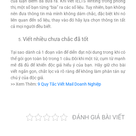
của luận điểm đã đưa ra. Khi viết IELTS Writing trong phòng
thi, một số bạn từng “bịa” ra các số liệu. Tuy nhiên, bạn không
nên đưa thông tin mà mình không dám chắc, đặc biệt khi nó
liên quan đến số liệu, thay vào đó hãy lựa chọn thông tin tất
cả mọi người đều biết.
Viết nhiều chưa chắc đã tốt
Tại sao dành cả 1 đoạn văn để diễn đạt nội dung trong khi có
thể gói gọn toàn bộ trong 1 câu.Đôi khi một từ, cụm từ mạnh
mẽ đã đủ để khiến độc giả hiểu ý của bạn. Hãy giữ cho bài
viết ngắn gọn, chắt lọc và rõ ràng để không làm phân tán sự
chú ý của độc giả.
>> Xem Thêm:
9 Quy Tắc Viết Mail Doanh Nghiệp
ĐÁNH GIÁ BÀI VIẾT