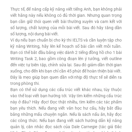
Thực tế, để nâng cấp kỹ năng viết tiếng Anh, bạn không phải
viết hằng này nếu không có đủ thời gian. Nhưng quan trọng
bạn cần giữ thói quen viết bài thường xuyên và cam kết với
số lượng, chất lượng của mỗi bài viết. Sau đó hãy tăng dần
số lượng, nội dung bài viết.
Ví dụ nếu bạn chuẩn bị cho kỳ thi IELTS và cần luyện tập cho
kỹ năng Writing, hãy lên kế hoạch số bài cần viết mỗi tuần.
Bạn có thể bắt đầu bằng việc dành 2 tiếng đồng hồ cho 1 bài
Writing Task 2, bao gồm công đoạn lên ý tưởng, viết outline
đến việc tự biên tập, chỉnh sửa lại. Sau đó giảm dần thời gian
xuống, cho đến khi bạn chỉ cần 45 phút để hoàn thiện bài viết.
Đây là mẹo giúp bạn quen dần với nhịp độ thực tế sẽ diễn ra
trong phòng thi.
Bạn có thể sử dụng các cấu trúc viết khác nhau, tùy thuộc
vào thể loại viết bạn hướng tới. Vậy tìm kiếm những cấu trúc
này ở đâu? Hãy đọc! Đọc thật nhiều, tìm kiếm các tác phẩm
bạn yêu thích. Nếu đang viết văn học hư cấu, hãy bắt đầu
bằng những mẩu chuyện ngắn. Nếu là sách nấu ăn, hãy đọc
các công thức. Nếu bạn đang viết sách hướng dẫn kỹ năng
quản lý, cân nhắc đọc sách của Dale Carnegie (tác giả Đắc