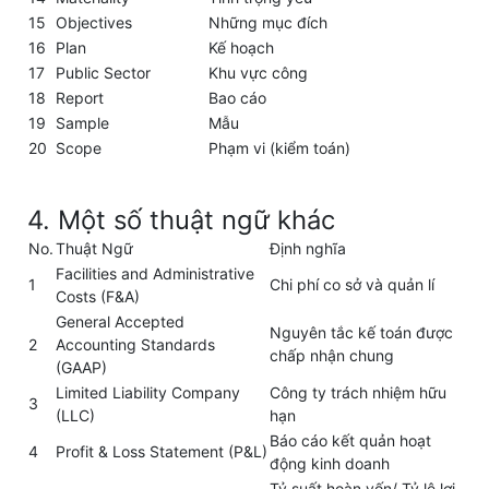
15
Objectives
Những mục đích
16
Plan
Kế hoạch
17
Public Sector
Khu vực công
18
Report
Bao cáo
19
Sample
Mẫu
20
Scope
Phạm vi (kiểm toán)
4. Một số thuật ngữ khác
No.
Thuật Ngữ
Định nghĩa
Facilities and Administrative
1
Chi phí co sở và quản lí
Costs (F&A)
General Accepted
Nguyên tắc kế toán được
2
Accounting Standards
chấp nhận chung
(GAAP)
Limited Liability Company
Công ty trách nhiệm hữu
3
(LLC)
hạn
Báo cáo kết quản hoạt
4
Profit & Loss Statement (P&L)
động kinh doanh
Tỷ suất hoàn vốn/ Tỷ lệ lợi