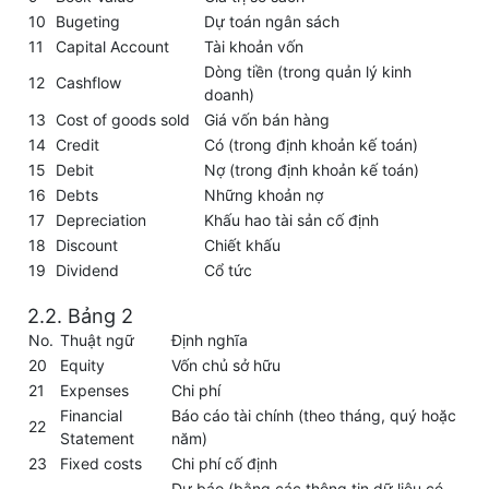
10
Bugeting
Dự toán ngân sách
11
Capital Account
Tài khoản vốn
Dòng tiền (trong quản lý kinh
12
Cashflow
doanh)
13
Cost of goods sold
Giá vốn bán hàng
14
Credit
Có (trong định khoản kế toán)
15
Debit
Nợ (trong định khoản kế toán)
16
Debts
Những khoản nợ
17
Depreciation
Khấu hao tài sản cố định
18
Discount
Chiết khấu
19
Dividend
Cổ tức
2.2. Bảng 2
No.
Thuật ngữ
Định nghĩa
20
Equity
Vốn chủ sở hữu
21
Expenses
Chi phí
Financial
Báo cáo tài chính (theo tháng, quý hoặc
22
Statement
năm)
23
Fixed costs
Chi phí cố định
Dự báo (bằng các thông tin dữ liệu có