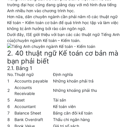
trường đại học cũng đang giảng dạy với mô hình đưa tiếng
Anh nhiều hơn vào chương trình học.
Hơn nữa, dân chuyên ngành cần phải nắm rõ các thuật ngữ
Kế toán – Kiểm toán cơ bản để quá trình học tập và làm việc
không bị ảnh hưởng bởi rào cản ngôn ngữ.
Dưới đây, ISE giới thiệu với bạn các các thuật ngữ Tiếng Anh
của]chuyên ngành Kế toán – Kiểm toán.
2. 40 thuật ngữ Kế toán cơ bản mà
bạn phải biết
2.1. Bảng 1
No.
Thuật ngữ
Định nghĩa
1
Accounts payable
Những khoản phải trả
Accounts
2
Những khoảng phải thu
Receivable
5
Asset
Tài sản
6
Accountant
Kế toán viên
7
Balance Sheet
Bảng cân đôi kế toán
8
Bank Overdraft
Thấu chi ngân hàng
9
Book Value
Giá trị sổ sách