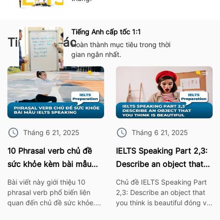
Tiếng Anh cấp tốc 1:1
Tin tức khác
Hoàn thành mục tiêu trong thời
gian ngắn nhất.
Tháng 6 21, 2025
Tháng 6 21, 2025
10 Phrasal verb chủ đề
IELTS Speaking Part 2,3:
sức khỏe kèm bài mẫu
Describe an object that
IELTS Speaking
you think is beautiful
Bài viết này giới thiệu 10
Chủ đề IELTS Speaking Part
phrasal verb phổ biến liên
2,3: Describe an object that
quan đến chủ đề sức khỏe.
you think is beautiful đóng vai
Những cụm từ này không chỉ
trò quan trọng trong bài thi