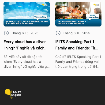
giúp bạn mở rộng vốn từ
IELTS. Vì thế hãy cùng ISE tìm
vựng mà còn rất hữu ích khi
hiểu các từ vựng thông dụng
áp dụng trong bài thi nói
nhất, cùng với bài mẫu về chủ
IELTS Speaking. I. 10 Phrasal
đề này nhé! 1. Bài mẫu IELTS
verb chủ đề sức khỏe Burn
Speaking Part 2: Describe an
out – […]
object […]
Tháng 6 16, 2025
Tháng 6 10, 2025
Every cloud has a silver
IELTS Speaking Part 1
lining? Ý nghĩa và cách
Family and Friends: Từ
dùng chính xác nhất
vựng kèm bài mẫu chi tiết
Bài viết này sẽ đề cập tới
Chủ đề IELTS Speaking Part 1
idiom “Every cloud has a
Family and Friends đóng vai
silver lining” với nghĩa việc gì
trò quan trọng trong bài thi
đó không thể xảy ra hay khó
IELTS. Vì thế hãy cùng ISE tìm
có thể mà làm điều gì đó. Để
hiểu các từ vựng thông dụng
tìm hiểu rõ hơn về ý nghĩa
nhất, cùng với bài mẫu và bài
cũng như cách dùng của
tập chi tiết về chủ đề này
idiom này, mọi người có thể
nhé! I. Bài mẫu IELTS
tham khảo bài viết […]
Speaking Part 1 Family and
Friends […]