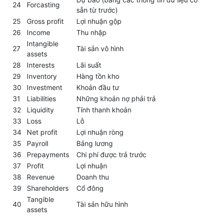
24
Forcasting
sẵn từ trước)
25
Gross profit
Lợi nhuận gộp
26
Income
Thu nhập
Intangible
27
Tài sản vô hình
assets
28
Interests
Lãi suất
29
Inventory
Hàng tồn kho
30
Investment
Khoản đầu tư
31
Liabilities
Những khoản nợ phải trả
32
Liquidity
Tính thanh khoản
33
Loss
Lỗ
34
Net profit
Lợi nhuận ròng
35
Payroll
Bảng lương
36
Prepayments
Chi phí được trả trước
37
Profit
Lợi nhuận
38
Revenue
Doanh thu
39
Shareholders
Cổ đông
Tangible
40
Tài sản hữu hình
assets