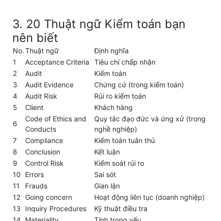
3. 20 Thuật ngữ Kiểm toán bạn
nên biết
No.
Thuật ngữ
Định nghĩa
1
Acceptance Criteria
Tiêu chí chấp nhận
2
Audit
Kiểm toán
3
Audit Evidence
Chứng cứ (trong kiểm toán)
4
Audit Risk
Rủi ro kiểm toán
5
Client
Khách hàng
Code of Ethics and
Quy tắc đạo đức và ứng xử (trong
6
Conducts
nghề nghiệp)
7
Compliance
Kiểm toán tuân thủ
8
Conclusion
Kết luận
9
Control Risk
Kiểm soát rủi ro
10
Errors
Sai sót
11
Frauds
Gian lận
12
Going concern
Hoạt động liên tục (doanh nghiệp)
13
Inquiry Procedures
Kỹ thuật điều tra
14
Materiality
Tính trọng yếu