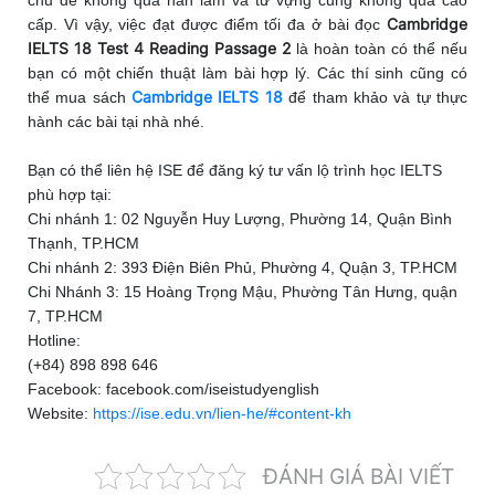
Cambridge
cấp. Vì vậy, việc đạt được điểm tối đa ở bài đọc
IELTS 18 Test 4 Reading Passage 2
là hoàn toàn có thể nếu
bạn có một chiến thuật làm bài hợp lý.
Các thí sinh cũng có
Cambridge IELTS 18
thể mua sách
để tham khảo và tự thực
hành các bài tại nhà nhé.
Bạn có thể liên hệ ISE để đăng ký tư vấn lộ trình học IELTS
phù hợp tại:
Chi nhánh 1: 02 Nguyễn Huy Lượng, Phường 14, Quận Bình
Thạnh, TP.HCM
Chi nhánh 2: 393 Điện Biên Phủ, Phường 4, Quận 3, TP.HCM
Chi Nhánh 3: 15 Hoàng Trọng Mậu, Phường Tân Hưng, quận
7, TP.HCM
Hotline:
(+84) 898 898 646
Facebook: facebook.com/iseistudyenglish
Website:
https://ise.edu.vn/lien-he/#content-kh
ĐÁNH GIÁ BÀI VIẾT