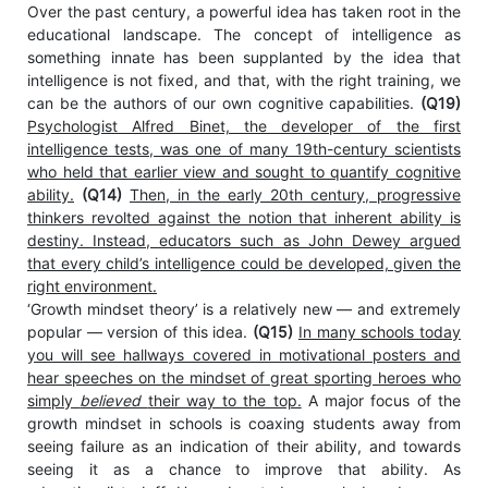
Over the past century, a powerful idea has taken root in the
educational landscape. The concept of intelligence as
something innate has been supplanted by the idea that
intelligence is not fixed, and that, with the right training, we
can be the authors of our own cognitive capabilities.
(Q19)
Psychologist Alfred Binet, the developer of the first
intelligence tests, was one of many 19th-century scientists
who held that earlier view and sought to quantify cognitive
ability.
(Q14)
Then, in the early 20th century, progressive
thinkers revolted against the notion that inherent ability is
destiny. Instead, educators such as John Dewey argued
that every child’s intelligence could be developed, given the
right environment.
‘Growth mindset theory’ is a relatively new — and extremely
popular — version of this idea.
(Q15)
In many schools today
you will see hallways covered in motivational posters and
hear speeches on the mindset of great sporting heroes who
simply
believed
their way to the top.
A major focus of the
growth mindset in schools is coaxing students away from
seeing failure as an indication of their ability, and towards
seeing it as a chance to improve that ability. As