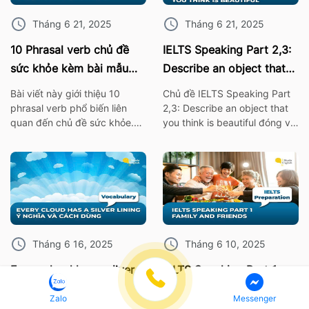
Tháng 6 21, 2025
Tháng 6 21, 2025
10 Phrasal verb chủ đề
IELTS Speaking Part 2,3:
sức khỏe kèm bài mẫu
Describe an object that
IELTS Speaking
you think is beautiful
Bài viết này giới thiệu 10
Chủ đề IELTS Speaking Part
phrasal verb phổ biến liên
2,3: Describe an object that
quan đến chủ đề sức khỏe.
you think is beautiful đóng vai
Những cụm từ này không chỉ
trò quan trọng trong bài thi
giúp bạn mở rộng vốn từ
IELTS. Vì thế hãy cùng ISE tìm
vựng mà còn rất hữu ích khi
hiểu các từ vựng thông dụng
áp dụng trong bài thi nói
nhất, cùng với bài mẫu về chủ
IELTS Speaking. I. 10 Phrasal
đề này nhé! 1. Bài mẫu IELTS
verb chủ đề sức khỏe Burn
Speaking Part 2: Describe an
out – […]
object […]
Tháng 6 16, 2025
Tháng 6 10, 2025
Every cloud has a silver
IELTS Speaking Part 1
lining? Ý nghĩa và cách
Family and Friends: Từ
Zalo
Messenger
dùng chính xác nhất
vựng kèm bài mẫu chi tiết