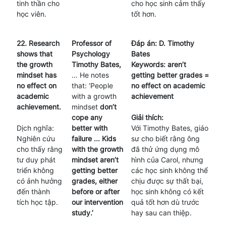
tinh thần cho
cho học sinh cảm thấy
học viên.
tốt hơn.
22. Research
Professor of
Đáp án: D. Timothy
shows that
Psychology
Bates
the growth
Timothy Bates,
Keywords: aren’t
mindset has
… He notes
getting better grades =
no effect on
that: ‘People
no effect on academic
academic
with a growth
achievement
achievement.
mindset
don’t
cope any
Giải thích:
Dịch nghĩa:
better with
Với Timothy Bates, giáo
Nghiên cứu
failure ... Kids
sư cho biết rằng ông
cho thấy rằng
with the growth
đã thử ứng dụng mô
tư duy phát
mindset aren’t
hình của Carol, nhưng
triển không
getting better
các học sinh không thể
có ảnh hưởng
grades, either
chịu được sự thất bại,
đến thành
before or after
học sinh không có kết
tích học tập.
our intervention
quả tốt hơn dù trước
study.’
hay sau can thiệp.