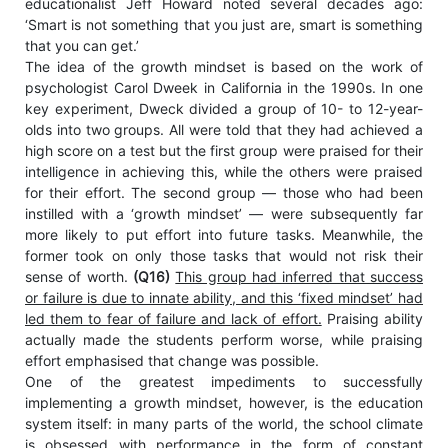
educationalist Jeff Howard noted several decades ago:
‘Smart is not something that you just are, smart is something
that you can get.’
The idea of the growth mindset is based on the work of
psychologist Carol Dweek in California in the 1990s. In one
key experiment, Dweck divided a group of 10- to 12-year-
olds into two groups. All were told that they had achieved a
high score on a test but the first group were praised for their
intelligence in achieving this, while the others were praised
for their effort. The second group — those who had been
instilled with a ‘growth mindset’ — were subsequently far
more likely to put effort into future tasks. Meanwhile, the
former took on only those tasks that would not risk their
sense of worth.
(Q16)
This group had inferred that success
or failure is due to innate ability, and this ‘fixed mindset’ had
led them to fear of failure and lack of effort.
Praising ability
actually made the students perform worse, while praising
effort emphasised that change was possible.
One of the greatest impediments to successfully
implementing a growth mindset, however, is the education
system itself: in many parts of the world, the school climate
is obsessed with performance in the form of constant