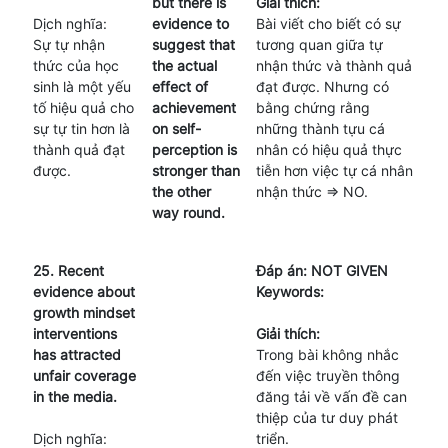
but there is
Giải thích:
Dịch nghĩa:
evidence to
Bài viết cho biết có sự
Sự tự nhận
suggest that
tương quan giữa tự
thức của học
the actual
nhận thức và thành quả
sinh là một yếu
effect of
đạt được. Nhưng có
tố hiệu quả cho
achievement
bằng chứng rằng
sự tự tin hơn là
on self-
những thành tựu cá
thành quả đạt
perception is
nhân có hiệu quả thực
được.
stronger than
tiễn hơn việc tự cá nhân
the other
nhận thức => NO.
way round.
25. Recent
Đáp án: NOT GIVEN
evidence about
Keywords:
growth mindset
interventions
Giải thích:
has attracted
Trong bài không nhắc
unfair coverage
đến việc truyền thông
in the media.
đăng tải về vấn đề can
thiệp của tư duy phát
Dịch nghĩa:
triển.