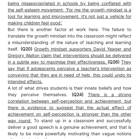
being misappropriated in schools by being conflated with
the self-esteem movement: ‘For me the growth mindset is a
tool for learning and improvement. It’s not just a vehicle for
making children feel good.’
But there is another factor at work here. The failure to
translate the growth mindset into the classroom might reflect
a misunderstanding of the nature of teaching and learning
itself.
(Q20)
Growth mindset supporters David Yeager and
Gregory Walton claim that interventions should be delivered
in a subtle way to maximise their effectiveness.
(Q26)
They
say that if adolescents perceive a teacher’s intervention as
conveying that they are in need of help, this could undo its
intended effects.
A lot of what drives students is their innate beliefs and how
they perceive themselves.
(Q24)
There is a strong
correlation between self-perception and achievement, but
there is evidence to suggest that the actual effect of
achievement on self-perception is stronger than the other
way round.
To stand up in a classroom and successfully
deliver a good speech is a genuine achievement, and that is
likely to be more powerfully motivating than vague notions