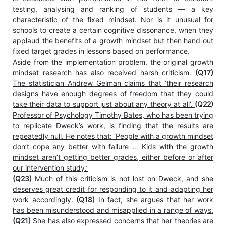
testing, analysing and ranking of students — a key
characteristic of the fixed mindset. Nor is it unusual for
schools to create a certain cognitive dissonance, when they
applaud the benefits of a growth mindset but then hand out
fixed target grades in lessons based on performance.
Aside from the implementation problem, the original growth
mindset research has also received harsh criticism.
(Q17)
The statistician Andrew Gelman claims that ‘their research
designs have enough degrees of freedom that they could
take their data to support just about any theory at all’.
(Q22)
Professor of Psychology Timothy Bates, who has been trying
to replicate Dweck’s work, is finding that the results are
repeatedly null. He notes that: ‘People with a growth mindset
don’t cope any better with failure … Kids with the growth
mindset aren’t getting better grades, either before or after
our intervention study.’
(Q23)
Much of this criticism is not lost on Dweck, and she
deserves great credit for responding to it and adapting her
work accordingly.
(Q18)
In fact, she argues that her work
has been misunderstood and misapplied in a range of ways.
(Q21)
She has also expressed concerns that her theories are