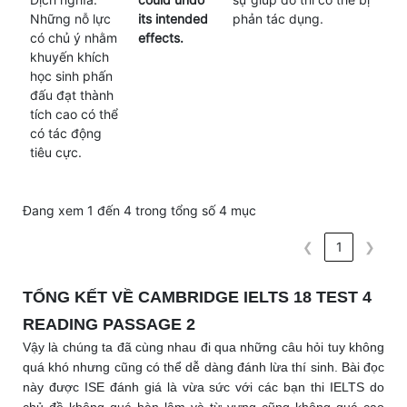
Những nỗ lực
its intended
phản tác dụng.
có chủ ý nhằm
effects.
khuyến khích
học sinh phấn
đấu đạt thành
tích cao có thể
có tác động
tiêu cực.
Đang xem 1 đến 4 trong tổng số 4 mục
❮
1
❯
TỔNG KẾT VỀ CAMBRIDGE IELTS 18 TEST 4
READING PASSAGE 2
Vậy là chúng ta đã cùng nhau đi qua những câu hỏi tuy không
quá khó nhưng cũng có thể dễ dàng đánh lừa thí sinh. Bài đọc
này được ISE đánh giá là vừa sức với các bạn thi IELTS do
chủ đề không quá hàn lâm và từ vựng cũng không quá cao