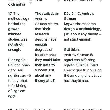
dịch nghĩa
17. The
The statistician
Đáp án: C. Andrew
methodology
Andrew
Gelman
behind the
Gelman claims
Keywords: research
growth
that
‘their
design = methodology,
mindset
research
just about any theory =
studies was
designs have
not strict enough
not strict
enough
enough.
degrees of
Giải thích:
freedom that
Andrew Gelman là
Dịch nghĩa:
they could take
người cho biết rằng
Phương pháp
their data to
nghiên cứu của Carol
đằng sau
support just
Dweck quá tự do và có
nghiên cứu về
about any
thể áp dụng cho bất cứ
tư duy phát
theory at all’.
học thuyết nào.
triển không
đủ nghiêm
ngặt.