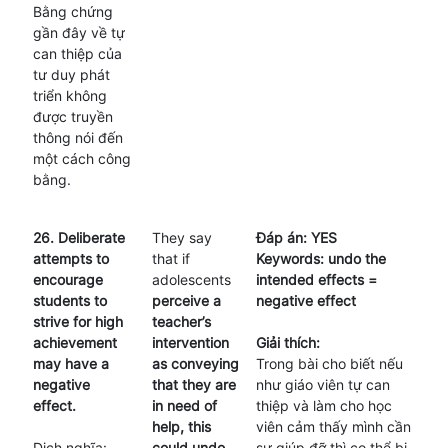
Bằng chứng
gần đây về tự
can thiệp của
tư duy phát
triển không
được truyền
thông nói đến
một cách công
bằng.
26. Deliberate
They say
Đáp án: YES
attempts to
that if
Keywords: undo the
encourage
adolescents
intended effects =
students to
perceive a
negative effect
strive for high
teacher’s
achievement
intervention
Giải thích:
may have a
as conveying
Trong bài cho biết nếu
negative
that they are
như giáo viên tự can
effect.
in need of
thiệp và làm cho học
help, this
viên cảm thấy mình cần
Dịch nghĩa:
could undo
sự giúp đỡ thì co thể bị