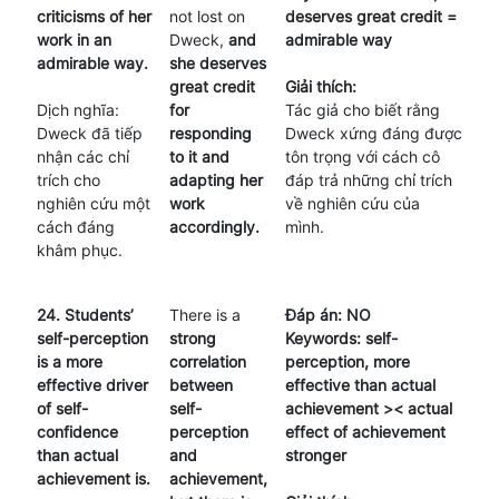
criticisms of her
not lost on
deserves great credit =
work in an
Dweck,
and
admirable way
admirable way.
she deserves
great credit
Giải thích:
Dịch nghĩa:
for
Tác giả cho biết rằng
Dweck đã tiếp
responding
Dweck xứng đáng được
nhận các chỉ
to it and
tôn trọng với cách cô
trích cho
adapting her
đáp trả những chỉ trích
nghiên cứu một
work
về nghiên cứu của
cách đáng
accordingly.
mình.
khâm phục.
24. Students’
There is a
Đáp án: NO
self-perception
strong
Keywords: self-
is a more
correlation
perception, more
effective driver
between
effective than actual
of self-
self-
achievement >< actual
confidence
perception
effect of achievement
than actual
and
stronger
achievement is.
achievement,