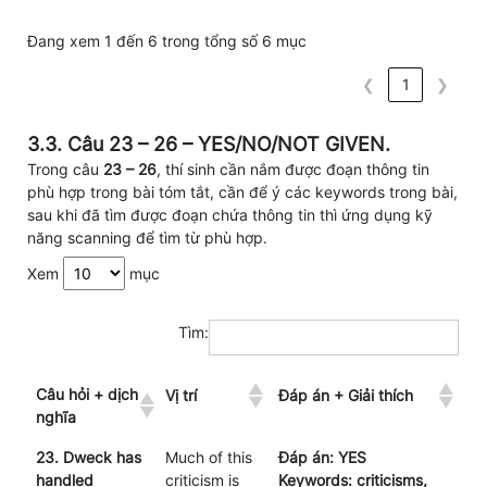
Đang xem 1 đến 6 trong tổng số 6 mục
❮
1
❯
3.3. Câu 23 – 26 – YES/NO/NOT GIVEN.
Trong câu
23 – 26
, thí sinh cần nắm được đoạn thông tin
phù hợp trong bài tóm tắt, cần để ý các keywords trong bài,
sau khi đã tìm được đoạn chứa thông tin thì ứng dụng kỹ
năng scanning để tìm từ phù hợp.
Xem
mục
Tìm:
Câu hỏi + dịch
Vị trí
Đáp án + Giải thích
nghĩa
23. Dweck has
Much of this
Đáp án: YES
handled
criticism is
Keywords: criticisms,