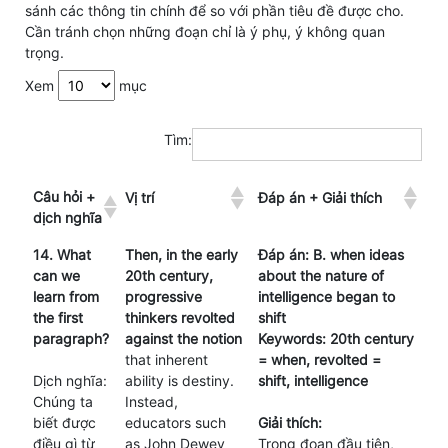
sánh các thông tin chính để so với phần tiêu đề được cho.
Cần tránh chọn những đoạn chỉ là ý phụ, ý không quan
trọng.
Xem
mục
Tìm:
Câu hỏi +
Vị trí
Đáp án + Giải thích
dịch nghĩa
14. What
Then, in the early
Đáp án: B. when ideas
can we
20th century,
about the nature of
learn from
progressive
intelligence began to
the first
thinkers revolted
shift
paragraph?
against the notion
Keywords: 20th century
that inherent
= when, revolted =
Dịch nghĩa:
ability is destiny.
shift, intelligence
Chúng ta
Instead,
biết được
educators such
Giải thích:
điều gì từ
as John Dewey
Trong đoạn đầu tiên,