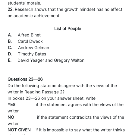
students’ morale.
22.
Research shows that the growth mindset has no effect
on academic achievement.
List of People
A.
Alfred Binet
B.
Carol Dweck
C.
Andrew Gelman
D.
Timothy Bates
E.
David Yeager and Gregory Walton
Questions 23—26
Do the following statements agree with the views of the
writer in Reading Passage 2?
In boxes 23—26 on your answer sheet, write
YES
if the statement agrees with the vlews of the
writer
NO
if the statement contradicts the views of the
writer
NOT GIVEN
if it is impossible to say what the writer thinks