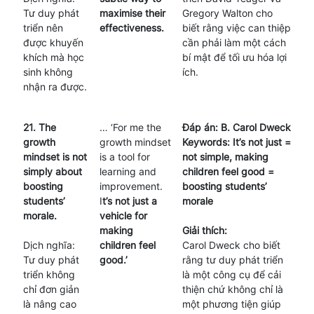
Tư duy phát
maximise their
Gregory Walton cho
triển nên
effectiveness.
biết rằng việc can thiệp
được khuyến
cần phải làm một cách
khích mà học
bí mật để tối ưu hóa lợi
sinh không
ích.
nhận ra được.
21. The
… ‘For me the
Đáp án: B. Carol Dweck
growth
growth mindset
Keywords: It’s not just =
mindset is not
is a tool for
not simple, making
simply about
learning and
children feel good =
boosting
improvement.
boosting students’
students’
I
t’s not just a
morale
morale.
vehicle for
making
Giải thích:
Dịch nghĩa:
children feel
Carol Dweck cho biết
Tư duy phát
good.’
rằng tư duy phát triển
triển không
là một công cụ để cải
chỉ đơn giản
thiện chứ không chỉ là
là nâng cao
một phương tiện giúp