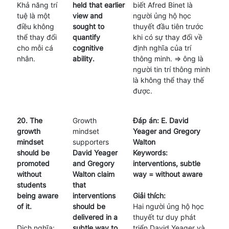
Khả năng trí
held that earlier
biết Afred Binet là
tuệ là một
view and
người ủng hộ học
điều không
sought to
thuyết đầu tiên trước
thể thay đổi
quantify
khi có sự thay đổi về
cho mỗi cá
cognitive
định nghĩa của trí
nhân.
ability.
thông minh. => ông là
người tin trí thông minh
là không thể thay thế
được.
20. The
Growth
Đáp án: E. David
growth
mindset
Yeager and Gregory
mindset
supporters
Walton
should be
David Yeager
Keywords:
promoted
and Gregory
interventions, subtle
without
Walton claim
way = without aware
students
that
being aware
interventions
Giải thích:
of it.
should be
Hai người ủng hộ học
delivered in a
thuyết tư duy phát
Dịch nghĩa:
subtle way to
triển David Yeager và