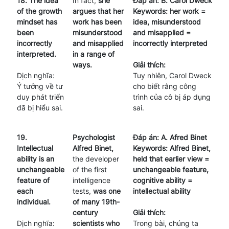
18. The idea
In fact,
she
Đáp án: B. Carol Dweck
of the growth
argues that her
Keywords: her work =
mindset has
work has been
idea, misunderstood
been
misunderstood
and misapplied =
incorrectly
and misapplied
incorrectly interpreted
interpreted.
in a range of
ways.
Giải thích:
Dịch nghĩa:
Tuy nhiên, Carol Dweck
Ý tưởng về tư
cho biết rằng công
duy phát triển
trình của cô bị áp dụng
đã bị hiểu sai.
sai.
19.
Psychologist
Đáp án: A. Afred Binet
Intellectual
Alfred Binet,
Keywords: Alfred Binet,
ability is an
the developer
held that earlier view =
unchangeable
of the first
unchangeable feature,
feature of
intelligence
cognitive ability =
each
tests,
was one
intellectual ability
individual.
of many 19th-
century
Giải thích:
Dịch nghĩa:
scientists who
Trong bài, chúng ta