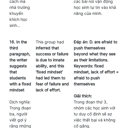
cách mà
các bài nói vận động
nhà trường
học sinh tự tin vào khả
khuyến
năng của mình.
khích học
sinh…
16. In the
This group had
Đáp án: D. are afraid to
third
inferred that
push themselves
paragraph,
success or failure
beyond what they see
the writer
is due to innate
as their limitations.
suggests
ability, and this
Keywords: fixed
that
‘fixed mindset’
mindset, lack of effort =
students
had led them to
afraid to push
with a fixed
fear of failure and
themselves
mindset
lack of effort.
Giải thích:
Dịch nghĩa:
Trong đoạn thứ 3,
Trong đoạn
nhóm các học sinh với
ba, người
tư duy cố định sẽ sợ
viết gợi ý
việc thất bại và không
rằng những
cố gắng.