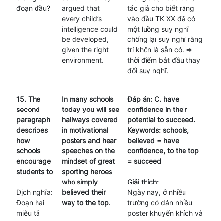
đoạn đầu?
argued that
tác giả cho biết rằng
every child’s
vào đầu TK XX đã có
intelligence could
một luồng suy nghĩ
be developed,
chống lại suy nghĩ rằng
given the right
trí khôn là sẵn có. =>
environment.
thời điểm bắt đầu thay
đổi suy nghĩ.
15. The
In many schools
Đáp án: C. have
second
today you will see
confidence in their
paragraph
hallways covered
potential to succeed.
describes
in motivational
Keywords: schools,
how
posters and hear
believed = have
schools
speeches on the
confidence, to the top
encourage
mindset of great
= succeed
students to
sporting heroes
who simply
Giải thích:
Dịch nghĩa:
believed their
Ngày nay, ở nhiều
Đoạn hai
way to the top.
trường có dán nhiều
miêu tả
poster khuyến khích và