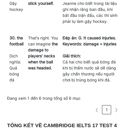
Gậy
stick yourself.
Jeanne cho biết trong tài liệu
hockey
ghi nhận rằng ban đầu, khi
bắt đầu trận đấu, các thí sinh
phải tự làm gậy hockey.
30. the
That’s right. You
Đáp án: G. It caused injuries.
football
can imagine
the
Keywords: damage = injuries
damage to
Dịch
players’ necks
Giải thích:
nghĩa:
when the ball
Cả hai cho biết quả bóng đá
Quả
was headed.
khi bị thấm nước sẽ dễ dàng
bóng
gây chấn thương nếu người
đá
chơi bị trúng bóng khi đá.
Đang xem 1 đến 6 trong tổng số 6 mục
❮
1
❯
TỔNG KẾT VỀ CAMBRIDGE IELTS 17 TEST 4