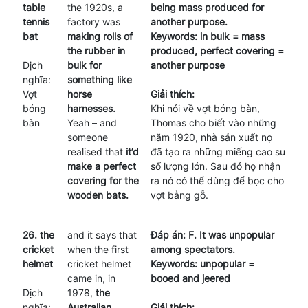
table
the 1920s, a
being mass produced for
tennis
factory was
another purpose.
bat
making rolls of
Keywords: in bulk = mass
the rubber in
produced, perfect covering =
Dịch
bulk for
another purpose
nghĩa:
something like
Vợt
horse
Giải thích:
bóng
harnesses.
Khi nói về vợt bóng bàn,
bàn
Yeah – and
Thomas cho biết vào những
someone
năm 1920, nhà sản xuất nọ
realised that
it’d
đã tạo ra những miếng cao su
make a perfect
số lượng lớn. Sau đó họ nhận
covering for the
ra nó có thể dùng để bọc cho
wooden bats.
vợt bằng gỗ.
26. the
and it says that
Đáp án: F. It was unpopular
cricket
when the first
among spectators.
helmet
cricket helmet
Keywords: unpopular =
came in, in
booed and jeered
Dịch
1978,
the
nghĩa:
Australian
Giải thích: