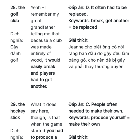
28. the
Yeah – I
Đáp án: D. It often had to be
golf
remember my
replaced.
club
great
Keywords: break, get another
grandfather
= be replaced
Dịch
telling me that
nghĩa:
because a club
Giải thích:
Gậy
was made
Jeanne cho biết ông cô nói
đánh
entirely of
rằng ban đầu do gậy đều làm
golf
wood,
it would
bằng gỗ, cho nên dễ bị gãy
easily break
và phải thay thường xuyên.
and players
had to get
another.
29. the
What it does
Đáp án: C. People often
hockey
say here,
needed to make their own.
stick
though, is that
Keywords: produce yourself =
when the game
make their own
Dịch
started
you had
nghĩa:
to produce a
Giải thích: