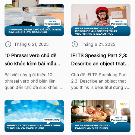
Tháng 6 21, 2025
Tháng 6 21, 2025
10 Phrasal verb chủ đề
IELTS Speaking Part 2,3:
sức khỏe kèm bài mẫu
Describe an object that
IELTS Speaking
you think is beautiful
Bài viết này giới thiệu 10
Chủ đề IELTS Speaking Part
phrasal verb phổ biến liên
2,3: Describe an object that
quan đến chủ đề sức khỏe.
you think is beautiful đóng vai
Những cụm từ này không chỉ
trò quan trọng trong bài thi
giúp bạn mở rộng vốn từ
IELTS. Vì thế hãy cùng ISE tìm
vựng mà còn rất hữu ích khi
hiểu các từ vựng thông dụng
áp dụng trong bài thi nói
nhất, cùng với bài mẫu về chủ
IELTS Speaking. I. 10 Phrasal
đề này nhé! 1. Bài mẫu IELTS
verb chủ đề sức khỏe Burn
Speaking Part 2: Describe an
out – […]
object […]