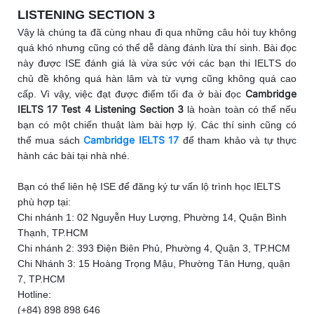
LISTENING SECTION 3
Vậy là chúng ta đã cùng nhau đi qua những câu hỏi tuy không
quá khó nhưng cũng có thể dễ dàng đánh lừa thí sinh. Bài đọc
này được ISE đánh giá là vừa sức với các bạn thi IELTS do
chủ đề không quá hàn lâm và từ vựng cũng không quá cao
Cambridge
cấp. Vì vậy, việc đạt được điểm tối đa ở bài đọc
IELTS 17 Test 4 Listening Section 3
là hoàn toàn có thể nếu
bạn có một chiến thuật làm bài hợp lý.
Các thí sinh cũng có
Cambridge IELTS 17
thể mua sách
để tham khảo và tự thực
hành các bài tại nhà nhé.
Bạn có thể liên hệ ISE để đăng ký tư vấn lộ trình học IELTS
phù hợp tại:
Chi nhánh 1: 02 Nguyễn Huy Lượng, Phường 14, Quận Bình
Thạnh, TP.HCM
Chi nhánh 2: 393 Điện Biên Phủ, Phường 4, Quận 3, TP.HCM
Chi Nhánh 3: 15 Hoàng Trọng Mậu, Phường Tân Hưng, quận
7, TP.HCM
Hotline:
(+84) 898 898 646