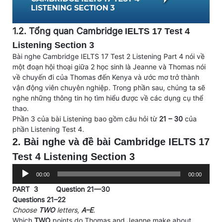
1.2. Tổng quan Cambridge
IELTS 17 Test 4
Listening Section 3
Bài nghe Cambridge IELTS 17 Test 2 Listening Part 4 nói về
một đoạn hội thoại giữa 2 học sinh là Jeanne và Thomas nói
về chuyến đi của Thomas đến Kenya và ước mơ trở thành
vận động viên chuyên nghiệp. Trong phần sau, chúng ta sẽ
nghe những thông tin họ tìm hiểu được về các dụng cụ thể
thao.
Phần 3 của bài Listening bao gồm câu hỏi từ
21 – 30
của
phần Listening Test 4.
2. Bài nghe và đề bài Cambridge IELTS 17
Test 4 Listening Section 3
Trình
00:00
00:00
phát
PART 3
Question 2
1—30
âm
Questions 21–22
thanh
Choose
TWO
letters,
A–E
.
Which
TWO
points do Thomas and Jeanne make about