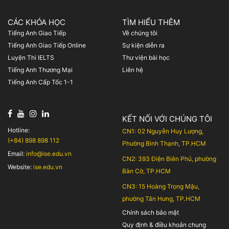
CÁC KHÓA HỌC
TÌM HIỂU THÊM
Tiếng Anh Giao Tiếp
Về chúng tôi
Tiếng Anh Giao Tiếp Online
Sự kiện diễn ra
Luyện Thi IELTS
Thư viện bài học
Tiếng Anh Thương Mại
Liên hệ
Tiếng Anh Cấp Tốc 1-1
KẾT NỐI VỚI CHÚNG TÔI
Hotline:
CN1: 02 Nguyễn Huy Lượng,
(+84) 898 898 112
Phường Bình Thạnh, TP.HCM
Email:
info@ise.edu.vn
CN2: 393 Điện Biên Phủ, phường
Website:
ise.edu.vn
Bàn Cờ, TP.HCM
CN3: 15 Hoàng Trọng Mậu,
phường Tân Hưng, TP.HCM
Chính sách bảo mật
Quy định & điều khoản chung