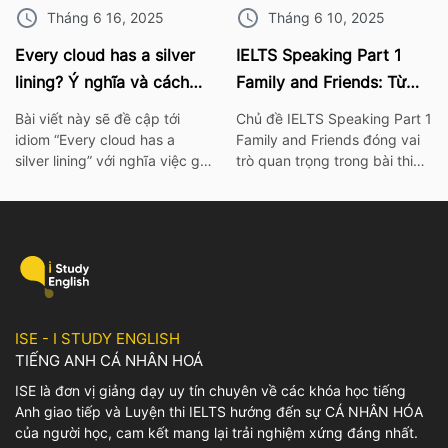
Tháng 6 16, 2025
Tháng 6 10, 2025
Every cloud has a silver
IELTS Speaking Part 1
lining? Ý nghĩa và cách
Family and Friends: Từ
dùng chính xác nhất
vựng kèm bài mẫu chi tiết
Bài viết này sẽ đề cập tới
Chủ đề IELTS Speaking Part 1
idiom “Every cloud has a
Family and Friends đóng vai
silver lining” với nghĩa việc gì
trò quan trọng trong bài thi
đó không thể xảy ra hay khó
IELTS. Vì thế hãy cùng ISE tìm
có thể mà làm điều gì đó. Để
hiểu các từ vựng thông dụng
tìm hiểu rõ hơn về ý nghĩa
nhất, cùng với bài mẫu và bài
cũng như cách dùng của
tập chi tiết về chủ đề này
idiom này, mọi người có thể
nhé! I. Bài mẫu IELTS
tham khảo bài viết […]
Speaking Part 1 Family and
Friends […]
ISE - I STUDY ENGLISH
TIẾNG ANH CÁ NHÂN HOÁ
ISE là đơn vị giảng dạy uy tín chuyên về các khóa học tiếng
Anh giao tiếp và Luyện thi IELTS hướng đến sự CÁ NHÂN HÓA
của người học, cam kết mang lại trải nghiệm xứng đáng nhất.