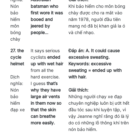
Nón
batsman who
Khi bảo hiểm cho môn bóng
bảo
first wore it was
chày được cho ra mắt vào
hiểm
booed and
năm 1978, người đầu tiên
môn
jeered by
mang nó đã bị khan giả la ó
bóng
people…
và chế nhạo.
chày
27. the
It says serious
Đáp án: A. It could cause
cycle
cyclists
ended
excessive sweating.
helmet
up with wet hair
Keywords: excessive
from all the
sweating = ended up with
Dịch
hard exercise.
with hair.
nghĩa:
I guess
that’s
Nón
why they have
Giải thích:
bảo
large air vents
Những người chạy xe đạp
hiểm
in them now so
chuyên nghiệp luôn bị ướt hết
đạp xe
that the skin
đầu tóc sau khi luyện tập, vì
can breathe
vậy Jeanne nghĩ rằng đó là lý
more easily.
do có những lỗ thông khí trên
nón bảo hiểm.