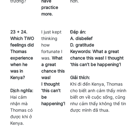
trường?
have
hơn.
practice
more.
23 + 24.
I just kept
Đáp án:
Which TWO
thinking
A. disbelief
feelings did
how
D. gratitude
Thomas
fortunate I
Keywords: What a great
experience
was.
What
chance this was! I thought
when he
a great
‘this can’t be happening’!
was in
chance this
Kenya?
was!
Giải thích:
I thought
Khi đi đến Kenya, Thomas
Dịch nghĩa:
‘this can’t
cho biết anh cảm thấy mình
Hai cảm
be
biết ơn về cuộc sống, cũng
nhận mà
happening’!
như cảm thấy không thể tin
Thomas có
được mình đã thua.
được khi ở
Kenya.