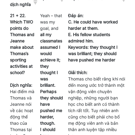
dịch nghĩa
21 + 22.
Yeah – that
Đáp án:
Which TWO
was my
C. He could have worked
points do
goal, and
harder at them.
Thomas and
all my
E. His fellow students
Jeanne
classmates
admired him.
make about
assumed I
Keywords: they thought I
Thomas’s
would
was brilliant; they should
sporting
achieve it;
have pushed me harder
activities at
they
school?
thought I
Giải thích:
was
Thomas cho biết rằng khi nói
Dịch nghĩa:
brilliant.
đến mong ước trở thành một
Hai điểm mà
Perhaps
vận động viên chuyên
Thomas và
they should
nghiệp, những người bạn
Jeanne nói
have
học cho biết anh có thành
về các hoạt
pushed me
tích rất tốt. Tuy nhiên anh
động thể
harder,
cũng cho biết phải cho bố
thao của
though.
mẹ động viên anh và bản
Thomas tại
I should
thân anh luyện tập nhiều