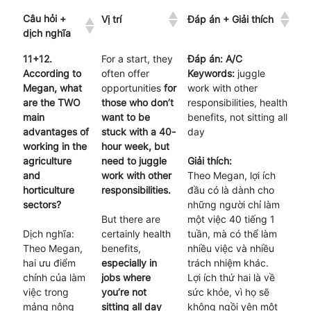
Câu hỏi +
Vị trí
Đáp án + Giải thích
dịch nghĩa
11+12.
For a start, they
Đáp án: A/C
According to
often offer
Keywords:
juggle
Megan, what
opportunities
for
work with other
are the TWO
those who don’t
responsibilities, health
main
want to be
benefits, not sitting all
advantages of
stuck with a 40-
day
working in the
hour week, but
agriculture
need to juggle
Giải thích:
and
work with other
Theo Megan, lợi ích
horticulture
responsibilities.
đầu có là dành cho
sectors?
những người chỉ làm
But there are
một việc 40 tiếng 1
Dịch nghĩa:
certainly health
tuần, mà có thể làm
Theo Megan,
benefits,
nhiều việc và nhiều
hai ưu điểm
especially in
trách nhiệm khác.
chính của làm
jobs where
Lợi ích thứ hai là về
việc trong
you’re not
sức khỏe, vì họ sẽ
mảng nông
sitting all day
không ngồi yên một