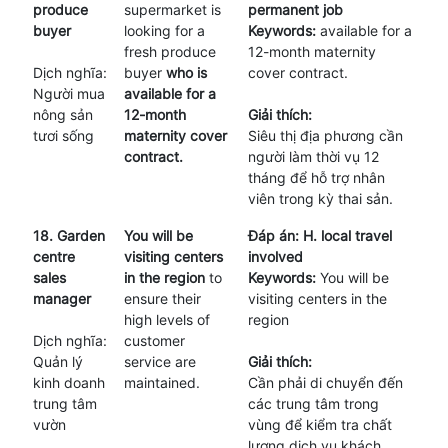
produce
supermarket is
permanent job
buyer
looking for a
Keywords:
available for a
fresh produce
12-month maternity
Dịch nghĩa:
buyer
who is
cover contract.
Người mua
available for a
nông sản
12-month
Giải thích:
tươi sống
maternity cover
Siêu thị địa phương cần
contract.
người làm thời vụ 12
tháng để hỗ trợ nhân
viên trong kỳ thai sản.
18. Garden
You will be
Đáp án: H. local travel
centre
visiting centers
involved
sales
in the region
to
Keywords:
You will be
manager
ensure their
visiting centers in the
high levels of
region
Dịch nghĩa:
customer
Quản lý
service are
Giải thích:
kinh doanh
maintained.
Cần phải di chuyển đến
trung tâm
các trung tâm trong
vườn
vùng để kiểm tra chất
lượng dịch vụ khách