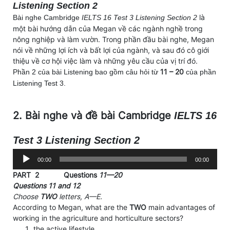
Listening Section 2
là
Bài nghe Cambridge
IELTS 16 Test 3 Listening Section 2
một bài hướng dẫn của Megan về các ngành nghề trong
nông nghiệp và làm vườn. Trong phần đầu bài nghe, Megan
nói về những lợi ích và bất lợi của ngành, và sau đó cô giới
thiệu về cơ hội việc làm và những yêu cầu của vị trí đó.
11 – 20
Phần 2 của bài Listening bao gồm câu hỏi từ
của phần
Listening Test 3.
2. Bài nghe và đề bài Cambridge
IELTS 16
Test 3 Listening Section 2
Trình
00:00
00:00
phát
PART
2
Questions
11—20
âm
Questions
11
and
12
thanh
Choose
TWO
letters,
A—E.
According to Megan, what are the
TWO
main advantages of
working in the agriculture and horticulture sectors?
the active lifestyle