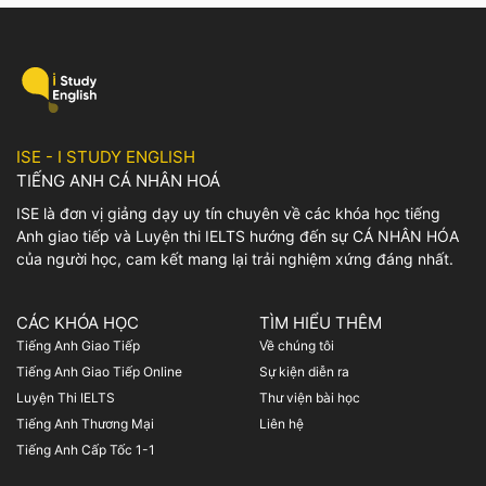
có thể mà làm điều gì đó. Để
hiểu các từ vựng thông dụng
tìm hiểu rõ hơn về ý nghĩa
nhất, cùng với bài mẫu và bài
cũng như cách dùng của
tập chi tiết về chủ đề này
idiom này, mọi người có thể
nhé! I. Bài mẫu IELTS
tham khảo bài viết […]
Speaking Part 1 Family and
Friends […]
ISE - I STUDY ENGLISH
TIẾNG ANH CÁ NHÂN HOÁ
ISE là đơn vị giảng dạy uy tín chuyên về các khóa học tiếng
Anh giao tiếp và Luyện thi IELTS hướng đến sự CÁ NHÂN HÓA
của người học, cam kết mang lại trải nghiệm xứng đáng nhất.
CÁC KHÓA HỌC
TÌM HIỂU THÊM
Tiếng Anh Giao Tiếp
Về chúng tôi
Tiếng Anh Giao Tiếp Online
Sự kiện diễn ra
Luyện Thi IELTS
Thư viện bài học
Tiếng Anh Thương Mại
Liên hệ
Tiếng Anh Cấp Tốc 1-1