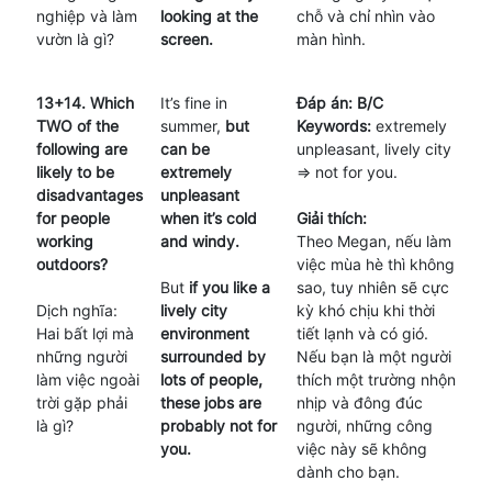
nghiệp và làm
looking at the
chỗ và chỉ nhìn vào
vườn là gì?
screen.
màn hình.
13+14. Which
It’s fine in
Đáp án: B/C
TWO of the
summer,
but
Keywords:
extremely
following are
can be
unpleasant, lively city
likely to be
extremely
=> not for you.
disadvantages
unpleasant
for people
when it’s cold
Giải thích:
working
and windy.
Theo Megan, nếu làm
outdoors?
việc mùa hè thì không
But
if you like a
sao, tuy nhiên sẽ cực
Dịch nghĩa:
lively city
kỳ khó chịu khi thời
Hai bất lợi mà
environment
tiết lạnh và có gió.
những người
surrounded by
Nếu bạn là một người
làm việc ngoài
lots of people,
thích một trường nhộn
trời gặp phải
these jobs are
nhịp và đông đúc
là gì?
probably not for
người, những công
you.
việc này sẽ không
dành cho bạn.