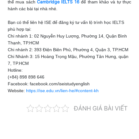
Cambridge IELTS 16
thể mua sách
để tham khảo và tự thực
hành các bài tại nhà nhé.
Bạn có thể liên hệ ISE để đăng ký tư vấn lộ trình học IELTS
phù hợp tại:
Chi nhánh 1: 02 Nguyễn Huy Lượng, Phường 14, Quận Bình
Thạnh, TP.HCM
Chi nhánh 2: 393 Điện Biên Phủ, Phường 4, Quận 3, TP.HCM
Chi Nhánh 3: 15 Hoàng Trọng Mậu, Phường Tân Hưng, quận
7, TP.HCM
Hotline:
(+84) 898 898 646
Facebook: facebook.com/iseistudyenglish
Website:
https://ise.edu.vn/lien-he/#content-kh
ĐÁNH GIÁ BÀI VIẾT