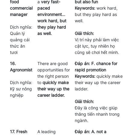
food
a
very fast-
but also fun
commercial
paced
Keywords:
work hard,
manager
environment…
but they play hard as
work hard, but
well.
Dịch nghĩa:
they play hard
Quản lý
as well.
Giải thích:
quảng cái
Vị trí này phải làm việc
thức ăn
cật lực, tuy nhiên họ
tươi
cũng sẽ chơi hết mình.
16.
There are good
Đáp án: F. chance for
Agronomist
opportunities for
rapid promotion
the right person
Keywords:
quickly make
Dịch nghĩa:
to
quickly make
their way up the career
Kỹ sư nông
their way up the
ladder.
nghiệp
career ladder.
Giải thích:
Đây là công việc giúp
thăng tiến nhanh trong
ngành.
17. Fresh
A leading
Đáp án: A. not a