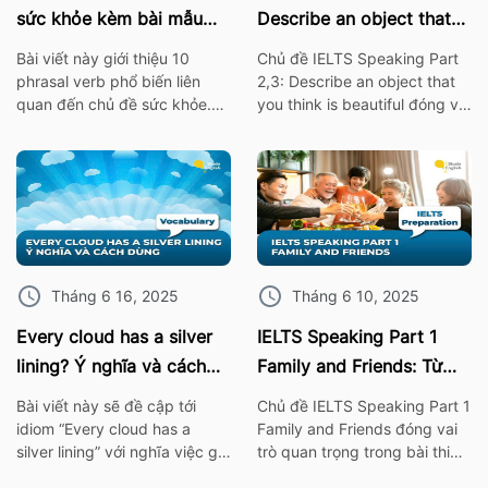
sức khỏe kèm bài mẫu
Describe an object that
IELTS Speaking
you think is beautiful
Bài viết này giới thiệu 10
Chủ đề IELTS Speaking Part
phrasal verb phổ biến liên
2,3: Describe an object that
quan đến chủ đề sức khỏe.
you think is beautiful đóng vai
Những cụm từ này không chỉ
trò quan trọng trong bài thi
giúp bạn mở rộng vốn từ
IELTS. Vì thế hãy cùng ISE tìm
vựng mà còn rất hữu ích khi
hiểu các từ vựng thông dụng
áp dụng trong bài thi nói
nhất, cùng với bài mẫu về chủ
IELTS Speaking. I. 10 Phrasal
đề này nhé! 1. Bài mẫu IELTS
verb chủ đề sức khỏe Burn
Speaking Part 2: Describe an
out – […]
object […]
Tháng 6 16, 2025
Tháng 6 10, 2025
Every cloud has a silver
IELTS Speaking Part 1
lining? Ý nghĩa và cách
Family and Friends: Từ
dùng chính xác nhất
vựng kèm bài mẫu chi tiết
Bài viết này sẽ đề cập tới
Chủ đề IELTS Speaking Part 1
idiom “Every cloud has a
Family and Friends đóng vai
silver lining” với nghĩa việc gì
trò quan trọng trong bài thi
đó không thể xảy ra hay khó
IELTS. Vì thế hãy cùng ISE tìm