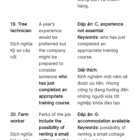
hàng.
19. Tree
A year’s
Đáp án: C. experience
technician
experience
not essential
would be
Keywords:
who has just
Dịch nghĩa:
preferred but
completed an
Kỹ sư cây
the company
appropriate training
cối
might be
course.
prepared to
consider
Giải thích:
someone
who
Kinh nghiệm một năm sẽ
has just
được ưu tiên, nhưng
completed an
công ty đang hướng đến
appropriate
những người vừa tốt
training course.
nghiệp khóa đào tạo.
20. Farm
Perks of the job
Đáp án: G.
worker
include the
accommodation available
possibility of
Keywords:
possibility of
Dịch nghĩa:
renting a small
renting a small cottage