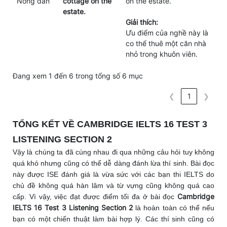
Nông dân
cottage on the
on the estate.
estate.
Giải thích:
Ưu điểm của nghề này là
co thể thuê một căn nhà
nhỏ trong khuôn viên.
Đang xem 1 đến 6 trong tổng số 6 mục
❮
1
❯
TỔNG KẾT VỀ CAMBRIDGE IELTS 16 TEST 3
LISTENING SECTION 2
Vậy là chúng ta đã cùng nhau đi qua những câu hỏi tuy không
quá khó nhưng cũng có thể dễ dàng đánh lừa thí sinh. Bài đọc
này được ISE đánh giá là vừa sức với các bạn thi IELTS do
chủ đề không quá hàn lâm và từ vựng cũng không quá cao
Cambridge
cấp. Vì vậy, việc đạt được điểm tối đa ở bài đọc
IELTS 16 Test 3 Listening Section 2
là hoàn toàn có thể nếu
bạn có một chiến thuật làm bài hợp lý.
Các thí sinh cũng có